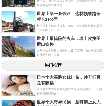
新中国在1952年建成了中国第一条铁路成渝铁路。这
的，天使铁路曾经在100多部影片中都有它的身影，例
条铁路是中国铁路史...
如1949年的《十字交锋》、以及2011年上映的《布偶
世界上第一条铁路，达林顿铁路全
演播室》中。而最为人所熟悉的应该是电影《爱乐之
程长21公里
城》中的天使铁路，电影将天使铁路作为代表性的场
相信很多人都做过火车、动车，这些高速行驶的车和
汽车不同，它们只...
景，使得其名声再度大躁。许多影迷前去游览欣赏。
世界上最惊险的火车，瑞士皮拉图
斯山铁路
关键字：
铁路
火车相信大部分人都坐过，数以百万计的火车线路遍
布世界各地，但有...
热门推荐
日本十大美胸女优排名，帅哥们真
是有眼福！
男性看女生的时候最为关注的焦点就是胸部，一个拥
有完美胸型的女人...
世界十大奇异民族，竟有禁止女人