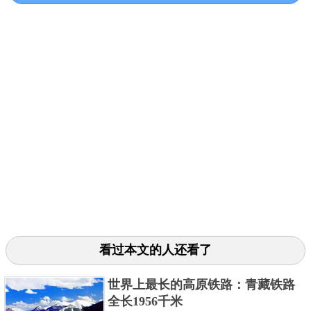
时由于建造时间久远，设备陈旧，导致发生了脱轨事
件。这条铁路就停止了运营。在2017年9月份，安吉尔
火车终于重新开放使用了，还是保留了原来的样子！
看过本文的人还看了
此车的操作过程也很简单，司机跟公交车的司机差不
多，首先确定轨道和车辆是否畅通，关闭平台门，然
世界上最长的高原铁路：青藏铁路
后启动车厢，监控车厢的运行。随时查看路况，在上
全长1956千米