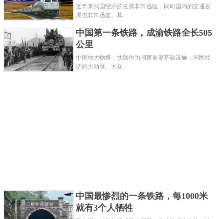
车的时候还有工作人员专门检查车票才能上车，由于
近年来我国经济的发展非常迅猛，同时国内的交通发
展也非常迅速。其...
安吉尔火车外观美丽，历史悠久，逐渐成为了洛杉矶
中国第一条铁路，成渝铁路全长505
的地标式建筑。在2000年10月13日被添加到国家史迹
公里
名录中。
中国地大物博，铁路作为国家重要基础设施，国民经
济的大动脉、大众...
中国最惨烈的一条铁路，每1000米
就有3个人牺牲
随后也有很多拍摄电影的场景都是在这里取景拍摄