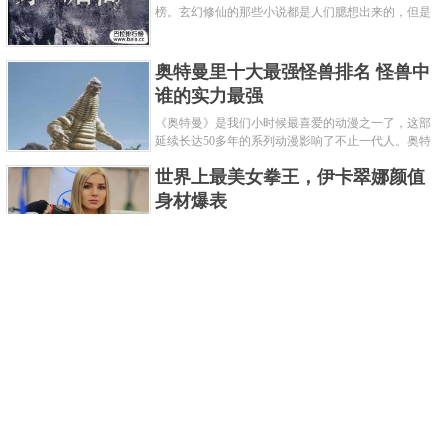
榜。玄幻修仙的那些小说都是人们臆想出来的，但是
道术小说就不一样了，道术自古就有流传，其中要考
究的东西太多了，写的不好就......
奥特曼里十大最强怪兽排名 怪兽中
谁的实力最强
《奥特曼》是我们小时候最喜爱的动漫之一了，这部
延续长达50多年的系列动漫影响了不止一代人。奥特
曼系列的怪物众多，但怪兽中谁最强呢？那么让我们
世界上最美女拳王，伊卡翠娜颜值
来一起来细数一下在整个奥......
身材爆表
一说起拳击，相信不少人就会兴奋不已了，而泰拳更
是个充满激情的运动项目，赛场上激烈无比。近些年
来，拳击成为了最受欢迎的运动项目之一，国内国外
2021胡润全球富豪榜，钟睒睒成为
都诞生了许多优秀的拳王。......
亚洲首富
近日，胡润研究院发布了《2021胡润全球富豪榜》。
这也是胡润研究院连续第十年发布 全球富豪榜，上榜
企业家财富计算截止日期为 2021 年 1 月 15 日。根据
泰国拳王排名前十，泰国最厉害的
榜单显示，全球新增 412 位身......
拳王排名
泰拳王顾名思义就是泰拳冠军级、王者级人物。泰拳