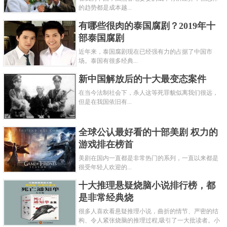
的趋势都是成本越...
有哪些很肉的泰国腐剧？2019年十
部泰国腐剧
近年来，泰国腐剧现在已经强有力的占据了中国市
场。泰国有很多经典...
新中国解放后的十大最变态案件
在当今法制社会下，杀人这等死罪貌似离我们很远，
但是在我国依旧有...
全球公认最好看的十部美剧 权力的
游戏排在榜首
美剧在国内一直都是非常热门的系列，一直以来都是
很受年轻人欢迎的...
十大推理悬疑烧脑小说排行榜，都
是非常经典烧
很多人喜欢看悬疑推理小说，曲折的情节、严密的结
构、令人紧张烧脑的推理过程,吸引了一大批读者。小