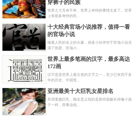
穿裤子的民族
世界之大无奇不有，世界上奇特的事情太多了。世界
上有很多奇特的民...
十大经典官场小说推荐，值得一看
的官场小说
随着人民的名义的火爆，很多小伙伴对于官场小说充
满了热爱。官场小...
世界上最多笔画的汉字，最多高达
172画
汉字是是世界上最古老的文字之一，至少已有四千多
年的历史。中国笔...
亚洲最美十大巨乳女星排名
所谓童颜巨乳，顾名思义指的是那些面貌长得像小孩
子一样，而事业线...