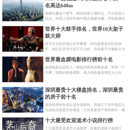
名高达648m
基建狂魔这个称号，相信很多人都听过，不仅是国人
在说，外国人也经常称中国为基建狂魔。中国基建在
世界范围内都非常知名，中国在工程建筑方面不仅速
世界十大鼓手排名，世界10大架子
度快而且质量高，我国的超......
鼓大师
鼓手在乐队的地位非常重要，特别是摇滚乐队的鼓
手，他们在音乐中是不可少的，也有着不少被称之为
鼓王，他们在不同的领域都做出了很大的贡献。现在
世界最血腥电影排行榜前十名
巴拉排行榜网小编为你们带来......
血腥电影总是给人一种由内而外的释放感，简单一个
字爽，四散的肉体残肢，感人的血量是很多人心头
爱，你也喜欢看血腥电影么？看得最爽的血腥电影又
是哪部呢？小编为大家盘点了......
深圳最贵十大楼盘排名，深圳最贵
的房子前十名
深圳的房价向来位居全国前列，而独立于其中最惹人
注目的无疑是天价楼盘，它向来是房产界的标杆，颇
有众星捧月、高处不胜寒的姿态。那么深圳最贵的十
十大最受欢迎道术小说排行榜
大楼盘是哪些？深圳土豪才......
十大最受欢迎道术小说推荐，好看的道家小说排行