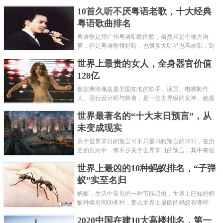
编盘点了十大推理悬疑烧脑小说排行榜，每本都是非
10首久听不厌粤语老歌，十大经典
常烧脑的经典。 1.《死亡通......
粤语歌曲排名
粤语歌是用广州粤语唱歌的歌，虽然只是个地方语
言，但是粤语歌很好听，也很多大明星也喜欢唱，到
现在为止出现了很多经典的粤语歌。可以说随便在粤
世界上最贵的女人，全身器官价值
语歌排行榜中选几首歌都是好......
128亿
詹妮弗洛佩兹是美国知名的歌手、演员、电视制作
人、流行设计师与舞者，是一位世界级的女神。她最
不可思议的是：从头到脚她总共为全身8个零件投保，
世界最著名的“十大末日预言”，从
堪称是世界上最贵的女人，如......
未变成现实
关于世界末日的预言可不只是玛雅预言的2012，在历
史的长河中，有不少关于世界末日的预言，其中有很
多关于世界末日的预言现在看来十分之可笑。绝大多
世界上最凶的10种蚂蚁排名，“子弹
数预言世界末日的人都从宗教......
蚁”实至名归
蚂蚁，生活中常见的一种节肢昆虫，世界上已知的蚂
蚁种类有9000多种，那么世界上最凶的蚂蚁有哪些
呢？下面就来认识认识一下世界上最凶的10种蚂蚁排
2020中国在建10大高楼排名，第一
名吧，其中子弹蚁真的是实至名......