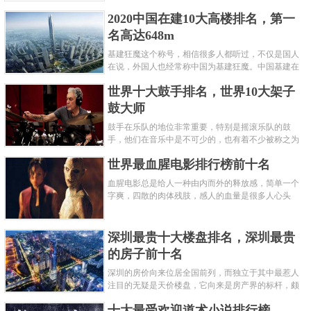
呢？下面就来认识认识一下世界上最凶的10种蚂蚁排
2020中国在建10大高楼排名，第一
名吧，其中子弹蚁真的是实至名......
名高达648m
基建狂魔这个称号，相信很多人都听过，不仅是国人
在说，外国人也经常称中国为基建狂魔。中国基建在
世界范围内都非常知名，中国在工程建筑方面不仅速
世界十大鼓手排名，世界10大架子
度快而且质量高，我国的超......
鼓大师
鼓手在乐队的地位非常重要，特别是摇滚乐队的鼓
手，他们在音乐中是不可少的，也有着不少被称之为
鼓王，他们在不同的领域都做出了很大的贡献。现在
世界最血腥电影排行榜前十名
巴拉排行榜网小编为你们带来......
血腥电影总是给人一种由内而外的释放感，简单一个
字爽，四散的肉体残肢，感人的血量是很多人心头
爱，你也喜欢看血腥电影么？看得最爽的血腥电影又
是哪部呢？小编为大家盘点了......
深圳最贵十大楼盘排名，深圳最贵
的房子前十名
深圳的房价向来位居全国前列，而独立于其中最惹人
注目的无疑是天价楼盘，它向来是房产界的标杆，颇
有众星捧月、高处不胜寒的姿态。那么深圳最贵的十
十大最受欢迎道术小说排行榜
大楼盘是哪些？深圳土豪才......