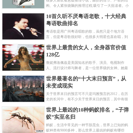
很多人喜欢看悬疑推理小说，曲折的情节、严密的结
构、令人紧张烧脑的推理过程,吸引了一大批读者。小
编盘点了十大推理悬疑烧脑小说排行榜，每本都是非
10首久听不厌粤语老歌，十大经典
常烧脑的经典。 1.《死亡通......
粤语歌曲排名
粤语歌是用广州粤语唱歌的歌，虽然只是个地方语
言，但是粤语歌很好听，也很多大明星也喜欢唱，到
现在为止出现了很多经典的粤语歌。可以说随便在粤
世界上最贵的女人，全身器官价值
语歌排行榜中选几首歌都是好......
128亿
詹妮弗洛佩兹是美国知名的歌手、演员、电视制作
人、流行设计师与舞者，是一位世界级的女神。她最
不可思议的是：从头到脚她总共为全身8个零件投保，
世界最著名的“十大末日预言”，从
堪称是世界上最贵的女人，如......
未变成现实
关于世界末日的预言可不只是玛雅预言的2012，在历
史的长河中，有不少关于世界末日的预言，其中有很
多关于世界末日的预言现在看来十分之可笑。绝大多
世界上最凶的10种蚂蚁排名，“子弹
数预言世界末日的人都从宗教......
蚁”实至名归
蚂蚁，生活中常见的一种节肢昆虫，世界上已知的蚂
蚁种类有9000多种，那么世界上最凶的蚂蚁有哪些