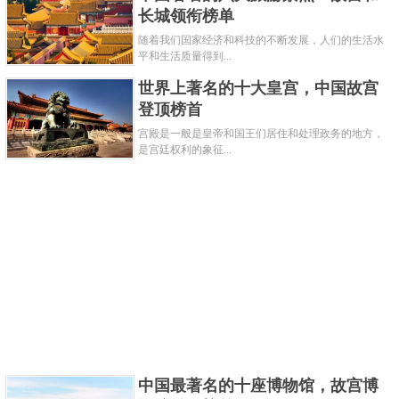
长城领衔榜单
随着我们国家经济和科技的不断发展，人们的生活水
平和生活质量得到...
世界上著名的十大皇宫，中国故宫
登顶榜首
宫殿是一般是皇帝和国王们居住和处理政务的地方，
是宫廷权利的象征...
这个由中国宋代名人林逋所创作的纸本行书墨
迹，目前被收藏在北京故宫博物院中，长32厘米，横
302.6厘米，利用沉稳自然的运笔，结构端丽的书体，
收录有作者所创作的11首诗，是作者在中年时期创作
的书法代表作。
中国最著名的十座博物馆，故宫博
关键字：
博物馆
故宫
文物