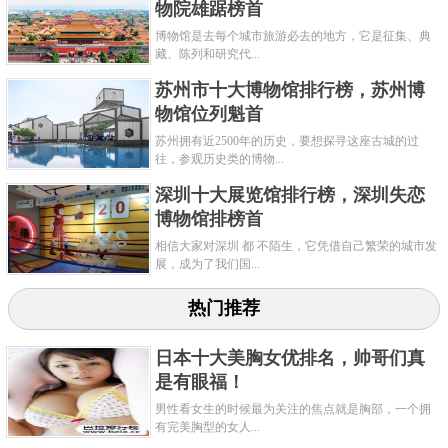
物院雄踞榜首
共3页:
上一页
1
2
3
下一页
博物馆是去每个城市旅游必去的地方，它是征集、典
藏、陈列和研究代...
苏州市十大博物馆排行榜，苏州博
物馆位列魁首
苏州拥有近2500年的历史，要想探寻这座古城的过
往，参观历史类的博物...
深圳十大展览馆排行榜，深圳失恋
博物馆排榜首
相信大家对深圳 都 不陌生，它凭借自己繁荣的城市发
展，成为了我们国...
热门推荐
日本十大美胸女优排名，帅哥们真
是有眼福！
男性看女生的时候最为关注的焦点就是胸部，一个拥
有完美胸型的女人...