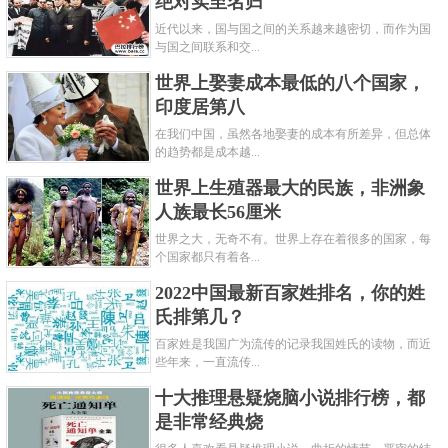
绝对实至名归
近代以来，国与国之间的关系越来越密切，而作为国
与国之间联系和交...
世界上娶妻成本最低的八个国家，
印度居第八
在我们中国，虽然各地娶妻的成本有所差异，但总体
的趋势都是成本越...
世界上生殖器最大的民族，非洲象
人族最长56厘米
世界之大，无奇不有。世界上存在着很多的国家，每
个国家都只有着各...
2022中国最新百家姓排名，你的姓
氏排第几？
百家姓是我国广为流传的记录我国姓氏的读物，而近
些年来，一直流传...
十大推理悬疑烧脑小说排行榜，都
是非常经典烧