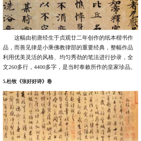
这幅由初唐经生于贞观廿二年创作的纸本楷书作
品，而善见律是小乘佛教律部的重要经典，整幅作品
利用优美灵活的风格、均匀秀劲的笔法进行抄录，全
文260多行，4400多字，是当时奉敕所作的皇家珍品。
5.杜牧《张好好诗》卷