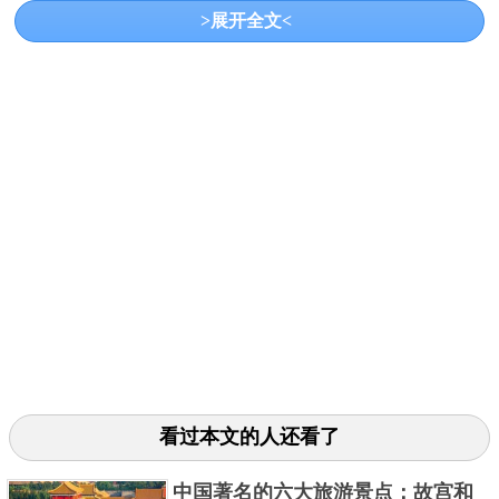
>展开全文<
这个作品，是由出生于公元873年的杨凝式所创
作，杨凝式是中国五代时期的著名书法家，而这幅纸
本草书墨迹，长27厘米，横21.2厘米，利用圆转流畅的
运笔、变化多姿的书法记录了古代医学健身的按摩
法。
7.林逋《自书诗》卷
看过本文的人还看了
中国著名的六大旅游景点：故宫和