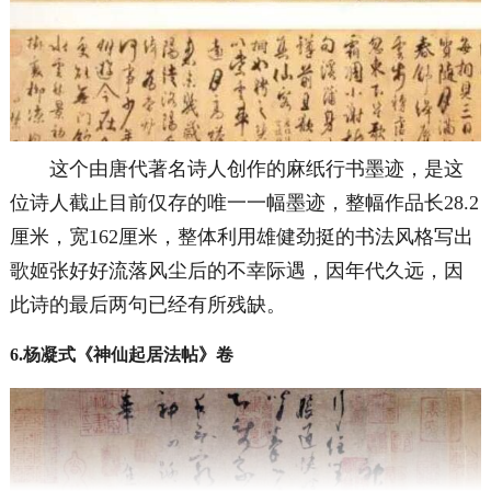
这个由唐代著名诗人创作的麻纸行书墨迹，是这
位诗人截止目前仅存的唯一一幅墨迹，整幅作品长28.2
厘米，宽162厘米，整体利用雄健劲挺的书法风格写出
歌姬张好好流落风尘后的不幸际遇，因年代久远，因
此诗的最后两句已经有所残缺。
6.杨凝式《神仙起居法帖》卷