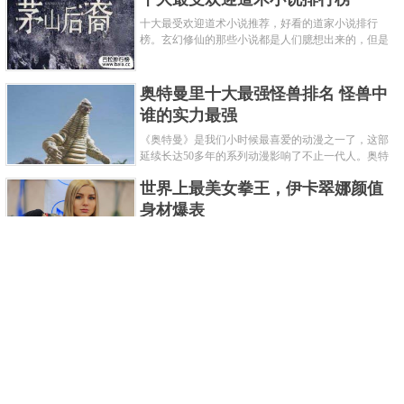
十大最受欢迎道术小说推荐，好看的道家小说排行
榜。玄幻修仙的那些小说都是人们臆想出来的，但是
道术小说就不一样了，道术自古就有流传，其中要考
究的东西太多了，写的不好就......
奥特曼里十大最强怪兽排名 怪兽中
谁的实力最强
《奥特曼》是我们小时候最喜爱的动漫之一了，这部
延续长达50多年的系列动漫影响了不止一代人。奥特
曼系列的怪物众多，但怪兽中谁最强呢？那么让我们
世界上最美女拳王，伊卡翠娜颜值
来一起来细数一下在整个奥......
身材爆表
一说起拳击，相信不少人就会兴奋不已了，而泰拳更
是个充满激情的运动项目，赛场上激烈无比。近些年
来，拳击成为了最受欢迎的运动项目之一，国内国外
2021胡润全球富豪榜，钟睒睒成为
都诞生了许多优秀的拳王。......
亚洲首富
近日，胡润研究院发布了《2021胡润全球富豪榜》。
这也是胡润研究院连续第十年发布 全球富豪榜，上榜
企业家财富计算截止日期为 2021 年 1 月 15 日。根据
泰国拳王排名前十，泰国最厉害的
榜单显示，全球新增 412 位身......
拳王排名