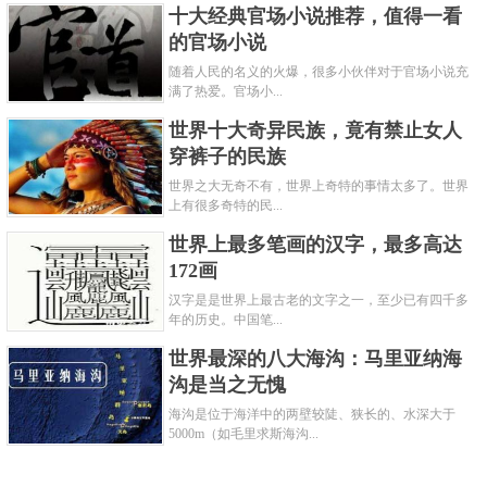
十大经典官场小说推荐，值得一看
的官场小说
随着人民的名义的火爆，很多小伙伴对于官场小说充
满了热爱。官场小...
世界十大奇异民族，竟有禁止女人
穿裤子的民族
世界之大无奇不有，世界上奇特的事情太多了。世界
上有很多奇特的民...
世界上最多笔画的汉字，最多高达
172画
汉字是是世界上最古老的文字之一，至少已有四千多
年的历史。中国笔...
世界最深的八大海沟：马里亚纳海
沟是当之无愧
海沟是位于海洋中的两壁较陡、狭长的、水深大于
5000m（如毛里求斯海沟...