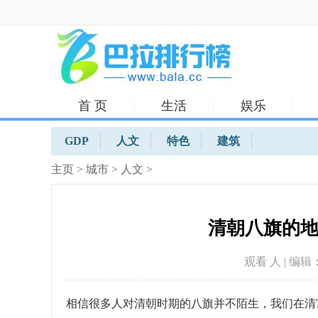
首 页
生活
娱乐
体育
GDP
人文
特色
建筑
主页
>
城市
>
人文
>
清朝八旗的
观看
人 | 编辑：
相信很多人对清朝时期的八旗并不陌生，我们在清