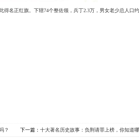
得名正红旗。下辖74个整佐领，兵丁2.3万，男女老少总人口约1
吗？
下一篇：
十大著名历史故事：负荆请罪上榜，你知道