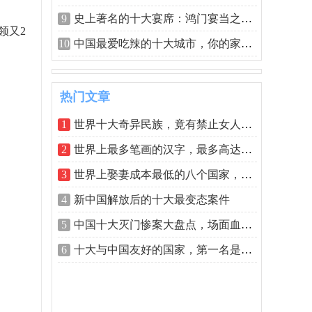
9
史上著名的十大宴席：鸿门宴当之无愧夺
领又2
10
中国最爱吃辣的十大城市，你的家乡上榜
热门文章
1
世界十大奇异民族，竟有禁止女人穿裤子
2
世界上最多笔画的汉字，最多高达172画
3
世界上娶妻成本最低的八个国家，印度居
4
新中国解放后的十大最变态案件
5
中国十大灭门惨案大盘点，场面血腥不忍
6
十大与中国友好的国家，第一名是巴基斯