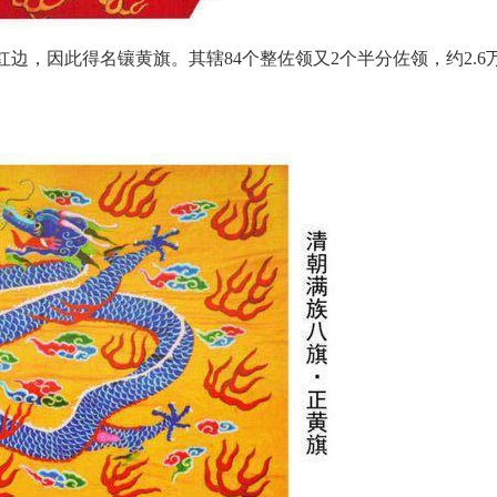
色镶红边，因此得名镶黄旗。其辖84个整佐领又2个半分佐领，约2.6