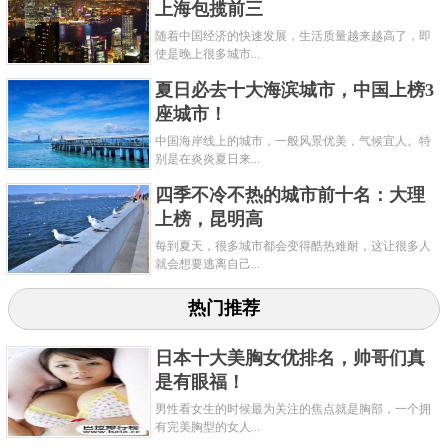
上海包揽前三
随着中国经济的快速发展，生活质量越来越高了，即
使是晚上很多城市...
夏日必去十大海滨城市，中国上榜3
座城市！
洛阳是先后有13个政权在此建都，[bai]有着1500多
中国海岸线上的城市，一般风景优美，气候宜人。特
年建都史，超过4000年建城史的华夏文明发祥地之
别是在炎炎夏日来...
一。这个历史名城曾在五代十国时期，多个证券将此
四季不冷不热的城市前十名：大理
作为陪都，宋朝建立后此处被定为西京，置河南府。
上榜，昆明高
每到夏天，很多城市都会变得酷热难耐，这让很多人
5、明州
就会想要逃离自己...
热门推荐
日本十大美胸女优排名，帅哥们真
是有眼福！
明州是古代对宁波的称呼，唐朝时期下辖奉化、
男性看女生的时候最为关注的焦点就是胸部，一个拥
翁山、慈溪等四个县，到了北宋时期，具体年份为960
有完美胸型的女人...
年，改为明州奉国军，南宋1133年，设置了沿海制置