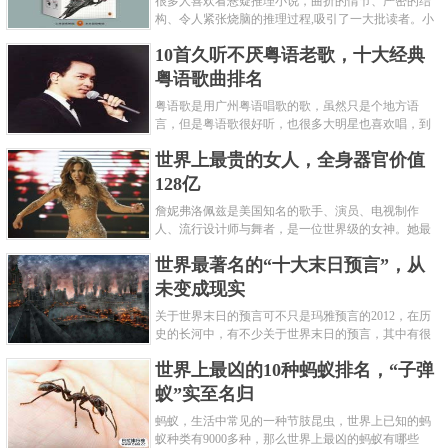
很多人喜欢看悬疑推理小说，曲折的情节、严密的结
构、令人紧张烧脑的推理过程,吸引了一大批读者。小
编盘点了十大推理悬疑烧脑小说排行榜，每本都是非
10首久听不厌粤语老歌，十大经典
常烧脑的经典。 1.《死亡通......
粤语歌曲排名
粤语歌是用广州粤语唱歌的歌，虽然只是个地方语
言，但是粤语歌很好听，也很多大明星也喜欢唱，到
现在为止出现了很多经典的粤语歌。可以说随便在粤
世界上最贵的女人，全身器官价值
语歌排行榜中选几首歌都是好......
128亿
詹妮弗洛佩兹是美国知名的歌手、演员、电视制作
人、流行设计师与舞者，是一位世界级的女神。她最
不可思议的是：从头到脚她总共为全身8个零件投保，
世界最著名的“十大末日预言”，从
堪称是世界上最贵的女人，如......
未变成现实
关于世界末日的预言可不只是玛雅预言的2012，在历
史的长河中，有不少关于世界末日的预言，其中有很
多关于世界末日的预言现在看来十分之可笑。绝大多
世界上最凶的10种蚂蚁排名，“子弹
数预言世界末日的人都从宗教......
蚁”实至名归
蚂蚁，生活中常见的一种节肢昆虫，世界上已知的蚂
蚁种类有9000多种，那么世界上最凶的蚂蚁有哪些