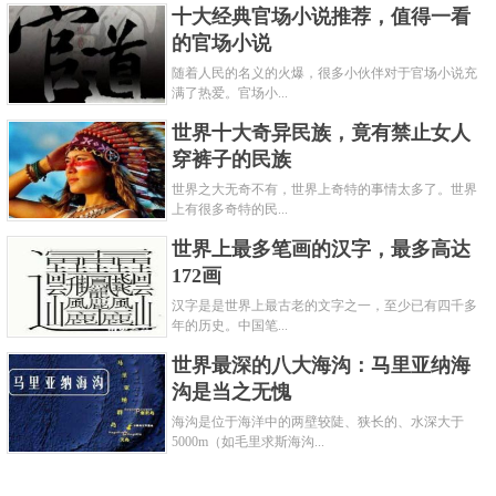
十大经典官场小说推荐，值得一看
使，下辖温、台、明、越四郡，1195年升为庆元府。
的官场小说
随着人民的名义的火爆，很多小伙伴对于官场小说充
6、西安
满了热爱。官场小...
世界十大奇异民族，竟有禁止女人
穿裤子的民族
世界之大无奇不有，世界上奇特的事情太多了。世界
上有很多奇特的民...
世界上最多笔画的汉字，最多高达
172画
汉字是是世界上最古老的文字之一，至少已有四千多
年的历史。中国笔...
世界最深的八大海沟：马里亚纳海
沟是当之无愧
海沟是位于海洋中的两壁较陡、狭长的、水深大于
5000m（如毛里求斯海沟...
西安是前后被十多个政权在此定都的世界历史名
城，至今城内还分布有秦阿房宫、兵马俑、汉未央