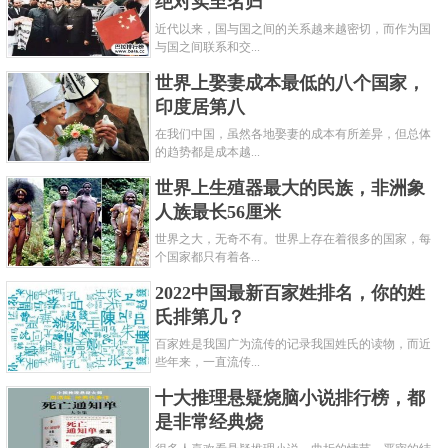
绝对实至名归
近代以来，国与国之间的关系越来越密切，而作为国
与国之间联系和交...
福州是位于福建东部的福建省省会城市，于公元
世界上娶妻成本最低的八个国家，
前202年建城，隋唐五代时期经济和文化教育就得到了
印度居第八
大幅度发展，到了宋朝更是经历了发展的黄金时代，
在我们中国，虽然各地娶妻的成本有所差异，但总体
的趋势都是成本越...
一度成为宋朝第六大城市，南宋时期总人口超59万，
世界上生殖器最大的民族，非洲象
海外贸易和商品经济发展迅速，并且先后出过多位状
人族最长56厘米
元。
世界之大，无奇不有。世界上存在着很多的国家，每
关键字：
城市
宋朝
个国家都只有着各...
2022中国最新百家姓排名，你的姓
共2页:
上一页
1
2
下一页
氏排第几？
百家姓是我国广为流传的记录我国姓氏的读物，而近
些年来，一直流传...
十大推理悬疑烧脑小说排行榜，都
是非常经典烧