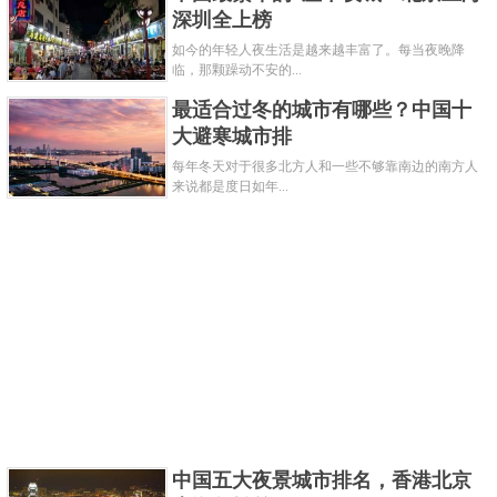
深圳全上榜
成都是自古以来有着“天府之国”美称，发源出古蜀
如今的年轻人夜生活是越来越丰富了。每当夜晚降
文明，有着近4000年文明史，是一座国家历史文化名
临，那颗躁动不安的...
城。最早在《华阳国志》中对成都有所记载，宋朝时
最适合过冬的城市有哪些？中国十
大避寒城市排
期的纸币交子就诞生在此，并且在1059年将益州路改
每年冬天对于很多北方人和一些不够靠南边的南方人
为成都府路，设置治所，直到南宋时期，1257年被蒙
来说都是度日如年...
元军攻破。
4、洛阳
中国五大夜景城市排名，香港北京