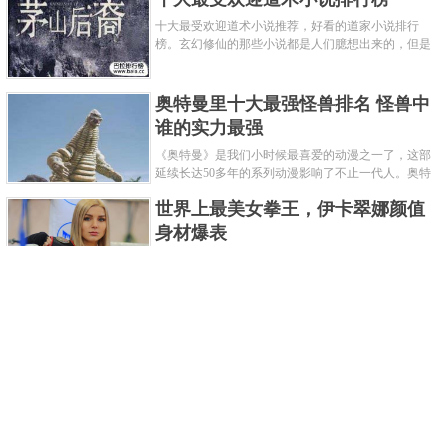
十大最受欢迎道术小说推荐，好看的道家小说排行
榜。玄幻修仙的那些小说都是人们臆想出来的，但是
道术小说就不一样了，道术自古就有流传，其中要考
究的东西太多了，写的不好就......
奥特曼里十大最强怪兽排名 怪兽中
谁的实力最强
《奥特曼》是我们小时候最喜爱的动漫之一了，这部
延续长达50多年的系列动漫影响了不止一代人。奥特
曼系列的怪物众多，但怪兽中谁最强呢？那么让我们
世界上最美女拳王，伊卡翠娜颜值
来一起来细数一下在整个奥......
身材爆表
一说起拳击，相信不少人就会兴奋不已了，而泰拳更
是个充满激情的运动项目，赛场上激烈无比。近些年
来，拳击成为了最受欢迎的运动项目之一，国内国外
2021胡润全球富豪榜，钟睒睒成为
都诞生了许多优秀的拳王。......
亚洲首富
近日，胡润研究院发布了《2021胡润全球富豪榜》。
这也是胡润研究院连续第十年发布 全球富豪榜，上榜
企业家财富计算截止日期为 2021 年 1 月 15 日。根据
泰国拳王排名前十，泰国最厉害的
榜单显示，全球新增 412 位身......
拳王排名