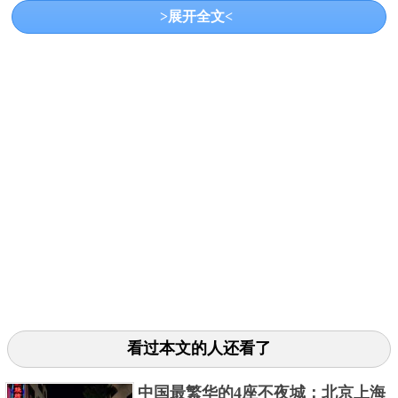
>展开全文<
市辖区之一，在1129年是为表彰吴越国王之孙的功绩
而定杭州为临安府，到了1138年，更是将国都定在此
处，在《宋史·高宗卷》中对此有着相关记载。
3、成都
看过本文的人还看了
中国最繁华的4座不夜城：北京上海