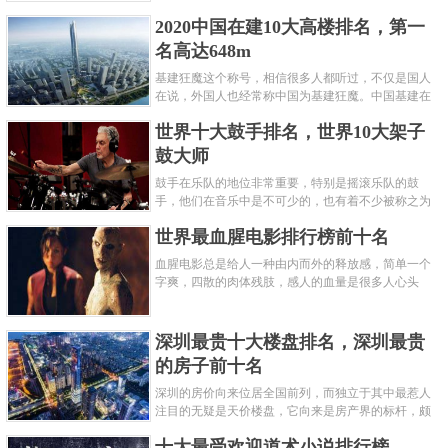
呢？下面就来认识认识一下世界上最凶的10种蚂蚁排
2020中国在建10大高楼排名，第一
名吧，其中子弹蚁真的是实至名......
名高达648m
基建狂魔这个称号，相信很多人都听过，不仅是国人
在说，外国人也经常称中国为基建狂魔。中国基建在
世界范围内都非常知名，中国在工程建筑方面不仅速
世界十大鼓手排名，世界10大架子
度快而且质量高，我国的超......
鼓大师
鼓手在乐队的地位非常重要，特别是摇滚乐队的鼓
手，他们在音乐中是不可少的，也有着不少被称之为
鼓王，他们在不同的领域都做出了很大的贡献。现在
世界最血腥电影排行榜前十名
巴拉排行榜网小编为你们带来......
血腥电影总是给人一种由内而外的释放感，简单一个
字爽，四散的肉体残肢，感人的血量是很多人心头
爱，你也喜欢看血腥电影么？看得最爽的血腥电影又
是哪部呢？小编为大家盘点了......
深圳最贵十大楼盘排名，深圳最贵
的房子前十名
深圳的房价向来位居全国前列，而独立于其中最惹人
注目的无疑是天价楼盘，它向来是房产界的标杆，颇
有众星捧月、高处不胜寒的姿态。那么深圳最贵的十
十大最受欢迎道术小说排行榜
大楼盘是哪些？深圳土豪才......