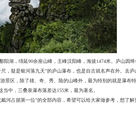
阳湖，绵延90余座山峰，主峰汉阳峰，海拔1474米。庐山因终
千尺，疑是银河落九天”的庐山瀑布，也是自古就名声在外。去庐
旅游景区，除了雄、奇、秀、险的山峰外，最为特别的就是瀑布
这当中，三叠泉瀑布落差达155米，最为著名。
北戴河占据第一位”的全部内容，希望可以给大家做参考，想了解