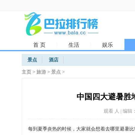
首 页
生活
娱乐
体育
景点
酒店
主页
>
旅游
>
景点
>
中国四大避暑胜
观看
人 | 编辑：
每到夏季炎热的时候，大家就会想着去哪里避暑比