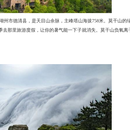
湖州市德清县，是天目山余脉，主峰塔山海拔758米。莫干山的
。夏季去那里旅游度假，让你的暑气能一下子就消失。莫干山负氧离