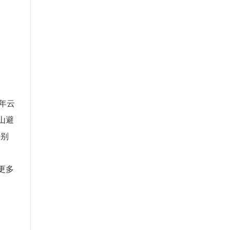
年云
山避
特别
更多