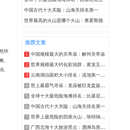
中国古代十大关隘：山海关排名第一
世界最高的火山是哪个火山：奥霍斯德
推荐文章
然环
1
中国规模最大的关帝庙：解州关帝庙
爽。
2
世界规模最大钙化彩池群，黄龙五彩池人
润、
3
云南湖泊面积大小排名：滇池第一，洱海
4
世上最霸气寺庙：龙庙被巨龙盘旋，拒绝
5
全球十大最危险海滩排名：比基尼岛上榜
6
中国古代十大关隘：山海关排名第一
7
世界上最危险的四座火山，埃特纳火山造
8
广西北海十大旅游景点：涠洲岛第一，北