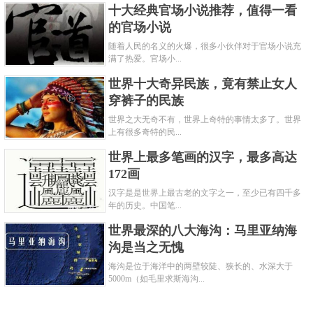
十大经典官场小说推荐，值得一看
的官场小说
随着人民的名义的火爆，很多小伙伴对于官场小说充
满了热爱。官场小...
世界十大奇异民族，竟有禁止女人
穿裤子的民族
世界之大无奇不有，世界上奇特的事情太多了。世界
上有很多奇特的民...
世界上最多笔画的汉字，最多高达
172画
汉字是是世界上最古老的文字之一，至少已有四千多
年的历史。中国笔...
世界最深的八大海沟：马里亚纳海
沟是当之无愧
海沟是位于海洋中的两壁较陡、狭长的、水深大于
5000m（如毛里求斯海沟...