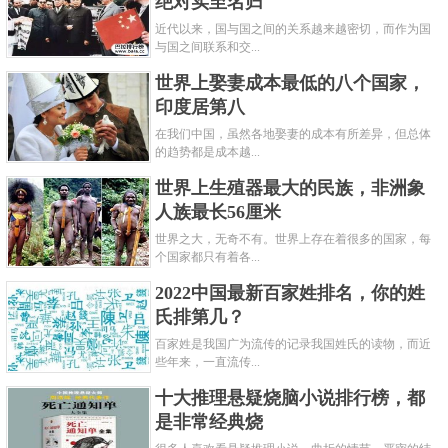
绝对实至名归
近代以来，国与国之间的关系越来越密切，而作为国
与国之间联系和交...
世界上娶妻成本最低的八个国家，
印度居第八
在我们中国，虽然各地娶妻的成本有所差异，但总体
的趋势都是成本越...
世界上生殖器最大的民族，非洲象
人族最长56厘米
世界之大，无奇不有。世界上存在着很多的国家，每
个国家都只有着各...
2022中国最新百家姓排名，你的姓
氏排第几？
百家姓是我国广为流传的记录我国姓氏的读物，而近
些年来，一直流传...
十大推理悬疑烧脑小说排行榜，都
是非常经典烧