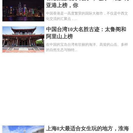
亚港上榜，你
中国香港是一高度繁荣的国际大都市，不仅是中西文
化交流的汇聚点，...
中国台湾10大名胜古迹：太鲁阁和
阿里山上榜
梦工厂由青啤百年历史文化展示区、啤酒生产原
在中国的宝岛台湾有壮丽的海洋、高耸的山岳、多样
料工艺演示区、多功能体验区、现代化生产车间参观
的自然生态与独特...
区等4大游览区组成，来这里哈啤酒。
关键字：
景点
共3页:
上一页
1
2
3
下一页
上海8大最适合女生玩的地方，淮海