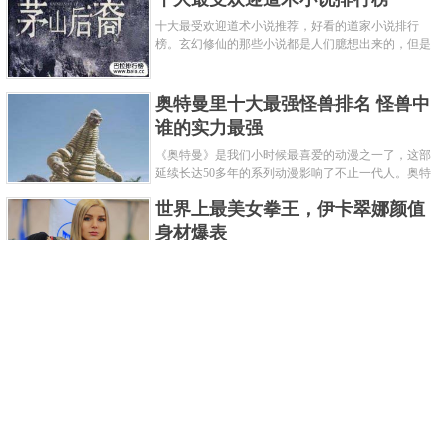
十大最受欢迎道术小说推荐，好看的道家小说排行
榜。玄幻修仙的那些小说都是人们臆想出来的，但是
道术小说就不一样了，道术自古就有流传，其中要考
究的东西太多了，写的不好就......
奥特曼里十大最强怪兽排名 怪兽中
谁的实力最强
《奥特曼》是我们小时候最喜爱的动漫之一了，这部
延续长达50多年的系列动漫影响了不止一代人。奥特
曼系列的怪物众多，但怪兽中谁最强呢？那么让我们
世界上最美女拳王，伊卡翠娜颜值
来一起来细数一下在整个奥......
身材爆表
一说起拳击，相信不少人就会兴奋不已了，而泰拳更
是个充满激情的运动项目，赛场上激烈无比。近些年
来，拳击成为了最受欢迎的运动项目之一，国内国外
2021胡润全球富豪榜，钟睒睒成为
都诞生了许多优秀的拳王。......
亚洲首富
近日，胡润研究院发布了《2021胡润全球富豪榜》。
这也是胡润研究院连续第十年发布 全球富豪榜，上榜
企业家财富计算截止日期为 2021 年 1 月 15 日。根据
泰国拳王排名前十，泰国最厉害的
榜单显示，全球新增 412 位身......
拳王排名