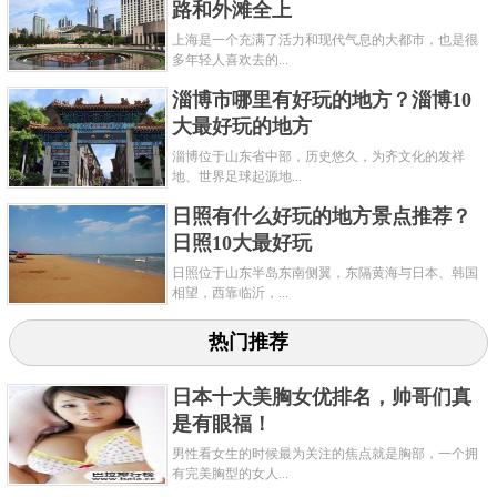
路和外滩全上
上海是一个充满了活力和现代气息的大都市，也是很
多年轻人喜欢去的...
淄博市哪里有好玩的地方？淄博10
大最好玩的地方
淄博位于山东省中部，历史悠久，为齐文化的发祥
地、世界足球起源地...
日照有什么好玩的地方景点推荐？
日照10大最好玩
日照位于山东半岛东南侧翼，东隔黄海与日本、韩国
相望，西靠临沂，...
热门推荐
日本十大美胸女优排名，帅哥们真
是有眼福！
男性看女生的时候最为关注的焦点就是胸部，一个拥
有完美胸型的女人...