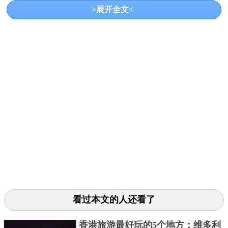
>展开全文<
不知道为什么这个景点让人一看就很有胃口……
青芝山也叫百洞山，山上盛产灵芝，山上还有岩洞，
别有风味。
7、青岛啤酒梦工厂
看过本文的人还看了
香港旅游最好玩的5个地方：维多利