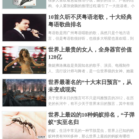
很多人喜欢看悬疑推理小说，曲折的情节、严密的结
构、令人紧张烧脑的推理过程,吸引了一大批读者。小
编盘点了十大推理悬疑烧脑小说排行榜，每本都是非
10首久听不厌粤语老歌，十大经典
常烧脑的经典。 1.《死亡通......
粤语歌曲排名
粤语歌是用广州粤语唱歌的歌，虽然只是个地方语
言，但是粤语歌很好听，也很多大明星也喜欢唱，到
现在为止出现了很多经典的粤语歌。可以说随便在粤
世界上最贵的女人，全身器官价值
语歌排行榜中选几首歌都是好......
128亿
詹妮弗洛佩兹是美国知名的歌手、演员、电视制作
人、流行设计师与舞者，是一位世界级的女神。她最
不可思议的是：从头到脚她总共为全身8个零件投保，
世界最著名的“十大末日预言”，从
堪称是世界上最贵的女人，如......
未变成现实
关于世界末日的预言可不只是玛雅预言的2012，在历
史的长河中，有不少关于世界末日的预言，其中有很
多关于世界末日的预言现在看来十分之可笑。绝大多
世界上最凶的10种蚂蚁排名，“子弹
数预言世界末日的人都从宗教......
蚁”实至名归
蚂蚁，生活中常见的一种节肢昆虫，世界上已知的蚂
蚁种类有9000多种，那么世界上最凶的蚂蚁有哪些