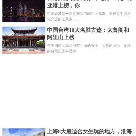
亚港上榜，你
时的黄果树瀑布风景优美，壮观，天气凉爽，体会到
中国香港是一高度繁荣的国际大都市，不仅是中西文
大自然的馈赠，使人神清气爽。
化交流的汇聚点，...
关键字：
景点
中国台湾10大名胜古迹：太鲁阁和
阿里山上榜
共3页:
上一页
1
2
3
下一页
在中国的宝岛台湾有壮丽的海洋、高耸的山岳、多样
的自然生态与独特...
上海8大最适合女生玩的地方，淮海