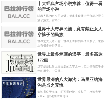
十大经典官场小说推荐，值得一看
的官场小说
随着人民的名义的火爆，很多小伙伴对于官场小说充
满了热爱。官场小...
世界十大奇异民族，竟有禁止女人
穿裤子的民族
世界之大无奇不有，世界上奇特的事情太多了。世界
上有很多奇特的民...
世界上最多笔画的汉字，最多高达
172画
汉字是是世界上最古老的文字之一，至少已有四千多
年的历史。中国笔...
世界最深的八大海沟：马里亚纳海
沟是当之无愧
海沟是位于海洋中的两壁较陡、狭长的、水深大于
5000m（如毛里求斯海沟...