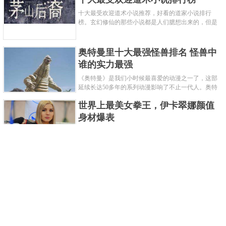
十大最受欢迎道术小说推荐，好看的道家小说排行
榜。玄幻修仙的那些小说都是人们臆想出来的，但是
道术小说就不一样了，道术自古就有流传，其中要考
究的东西太多了，写的不好就......
奥特曼里十大最强怪兽排名 怪兽中
谁的实力最强
《奥特曼》是我们小时候最喜爱的动漫之一了，这部
延续长达50多年的系列动漫影响了不止一代人。奥特
曼系列的怪物众多，但怪兽中谁最强呢？那么让我们
世界上最美女拳王，伊卡翠娜颜值
来一起来细数一下在整个奥......
身材爆表
一说起拳击，相信不少人就会兴奋不已了，而泰拳更
是个充满激情的运动项目，赛场上激烈无比。近些年
来，拳击成为了最受欢迎的运动项目之一，国内国外
2021胡润全球富豪榜，钟睒睒成为
都诞生了许多优秀的拳王。......
亚洲首富
近日，胡润研究院发布了《2021胡润全球富豪榜》。
这也是胡润研究院连续第十年发布 全球富豪榜，上榜
企业家财富计算截止日期为 2021 年 1 月 15 日。根据
泰国拳王排名前十，泰国最厉害的
榜单显示，全球新增 412 位身......
拳王排名