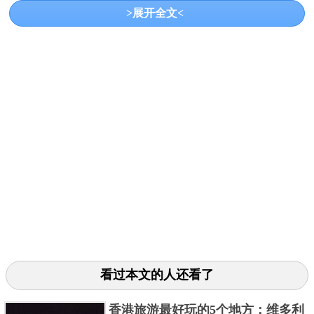
>展开全文<
方，也是7月国内旅游最佳去处。
3、黄果树瀑布
看过本文的人还看了
七月份的黄果树瀑布最为壮观，瀑布流量大，是7月国
香港旅游最好玩的5个地方：维多利
内旅游最佳去处之一。在全国普遍高温的情况下，此