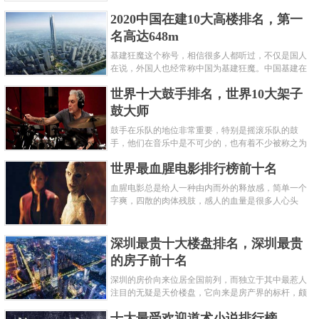
呢？下面就来认识认识一下世界上最凶的10种蚂蚁排
2020中国在建10大高楼排名，第一
名吧，其中子弹蚁真的是实至名......
名高达648m
基建狂魔这个称号，相信很多人都听过，不仅是国人
在说，外国人也经常称中国为基建狂魔。中国基建在
世界范围内都非常知名，中国在工程建筑方面不仅速
世界十大鼓手排名，世界10大架子
度快而且质量高，我国的超......
鼓大师
鼓手在乐队的地位非常重要，特别是摇滚乐队的鼓
手，他们在音乐中是不可少的，也有着不少被称之为
鼓王，他们在不同的领域都做出了很大的贡献。现在
世界最血腥电影排行榜前十名
巴拉排行榜网小编为你们带来......
血腥电影总是给人一种由内而外的释放感，简单一个
字爽，四散的肉体残肢，感人的血量是很多人心头
爱，你也喜欢看血腥电影么？看得最爽的血腥电影又
是哪部呢？小编为大家盘点了......
深圳最贵十大楼盘排名，深圳最贵
的房子前十名
深圳的房价向来位居全国前列，而独立于其中最惹人
注目的无疑是天价楼盘，它向来是房产界的标杆，颇
有众星捧月、高处不胜寒的姿态。那么深圳最贵的十
十大最受欢迎道术小说排行榜
大楼盘是哪些？深圳土豪才......