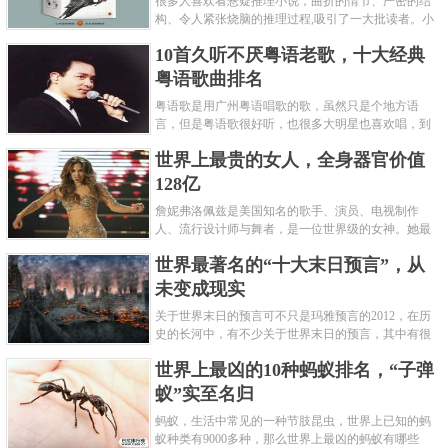
很多人喜欢看悬疑推理小说，曲折的情节、严密的结
构、令人紧张烧脑的推理过程,吸引了一大批读者。小
编盘点了十大推理悬疑烧脑小说排行榜，每本都是非
10首久听不厌粤语老歌，十大经典
常烧脑的经典。 1.《死亡通......
粤语歌曲排名
粤语歌是用广州粤语唱歌的歌，虽然只是个地方语
言，但是粤语歌很好听，也很多大明星也喜欢唱，到
现在为止出现了很多经典的粤语歌。可以说随便在粤
世界上最贵的女人，全身器官价值
语歌排行榜中选几首歌都是好......
128亿
詹妮弗洛佩兹是美国知名的歌手、演员、电视制作
人、流行设计师与舞者，是一位世界级的女神。她最
不可思议的是：从头到脚她总共为全身8个零件投保，
世界最著名的“十大末日预言”，从
堪称是世界上最贵的女人，如......
未变成现实
关于世界末日的预言可不只是玛雅预言的2012，在历
史的长河中，有不少关于世界末日的预言，其中有很
多关于世界末日的预言现在看来十分之可笑。绝大多
世界上最凶的10种蚂蚁排名，“子弹
数预言世界末日的人都从宗教......
蚁”实至名归
蚂蚁，生活中常见的一种节肢昆虫，世界上已知的蚂
蚁种类有9000多种，那么世界上最凶的蚂蚁有哪些