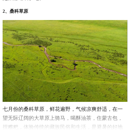
2、桑科草原
七月份的桑科草原，鲜花遍野，气候凉爽舒适，在一
望无际辽阔的大草原上骑马，喝酥油茶，住蒙古包，
捏糌粑，体验传统的藏族民俗和生活，是避暑的好地