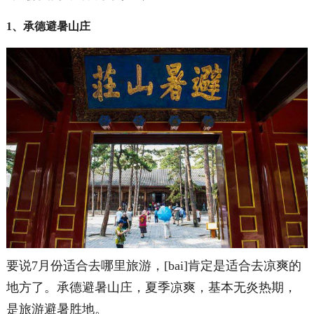
1、承德避暑山庄
要说7月份适合去哪里旅游，[bai]肯定是适合去凉爽的
地方了。承德避暑山庄，夏季凉爽，基本无炎热期，
是旅游避暑胜地。