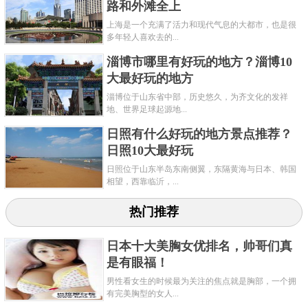
路和外滩全上
上海是一个充满了活力和现代气息的大都市，也是很
多年轻人喜欢去的...
淄博市哪里有好玩的地方？淄博10
大最好玩的地方
淄博位于山东省中部，历史悠久，为齐文化的发祥
地、世界足球起源地...
日照有什么好玩的地方景点推荐？
日照10大最好玩
日照位于山东半岛东南侧翼，东隔黄海与日本、韩国
相望，西靠临沂，...
热门推荐
日本十大美胸女优排名，帅哥们真
是有眼福！
男性看女生的时候最为关注的焦点就是胸部，一个拥
有完美胸型的女人...