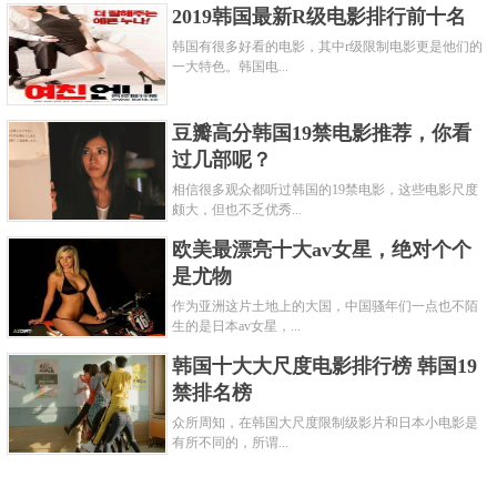
2019韩国最新R级电影排行前十名
韩国有很多好看的电影，其中r级限制电影更是他们的
一大特色。韩国电...
豆瓣高分韩国19禁电影推荐，你看
过几部呢？
相信很多观众都听过韩国的19禁电影，这些电影尺度
颇大，但也不乏优秀...
欧美最漂亮十大av女星，绝对个个
是尤物
作为亚洲这片土地上的大国，中国骚年们一点也不陌
生的是日本av女星，...
韩国十大大尺度电影排行榜 韩国19
禁排名榜
众所周知，在韩国大尺度限制级影片和日本小电影是
有所不同的，所谓...