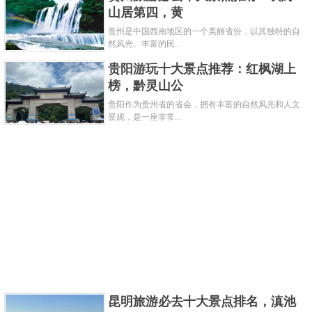
山居第四，黄
共3页:
上一页
1
2
3
下一页
贵州是中国西南地区的一个美丽省份，以其独特的自
然风光、丰富的民...
贵阳游玩十大景点推荐：红枫湖上
榜，黔灵山公
贵阳作为贵州省的省会，拥有丰富的自然风光和人文
景观，是一座非常...
昆明旅游必去十大景点排名，滇池