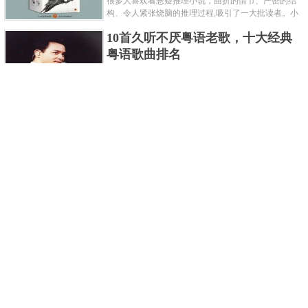
很多人喜欢看悬疑推理小说，曲折的情节、严密的结
构、令人紧张烧脑的推理过程,吸引了一大批读者。小
编盘点了十大推理悬疑烧脑小说排行榜，每本都是非
10首久听不厌粤语老歌，十大经典
常烧脑的经典。 1.《死亡通......
粤语歌曲排名
粤语歌是用广州粤语唱歌的歌，虽然只是个地方语
言，但是粤语歌很好听，也很多大明星也喜欢唱，到
现在为止出现了很多经典的粤语歌。可以说随便在粤
世界上最贵的女人，全身器官价值
语歌排行榜中选几首歌都是好......
128亿
詹妮弗洛佩兹是美国知名的歌手、演员、电视制作
人、流行设计师与舞者，是一位世界级的女神。她最
不可思议的是：从头到脚她总共为全身8个零件投保，
世界最著名的“十大末日预言”，从
堪称是世界上最贵的女人，如......
未变成现实
关于世界末日的预言可不只是玛雅预言的2012，在历
史的长河中，有不少关于世界末日的预言，其中有很
多关于世界末日的预言现在看来十分之可笑。绝大多
世界上最凶的10种蚂蚁排名，“子弹
数预言世界末日的人都从宗教......
蚁”实至名归
蚂蚁，生活中常见的一种节肢昆虫，世界上已知的蚂
蚁种类有9000多种，那么世界上最凶的蚂蚁有哪些