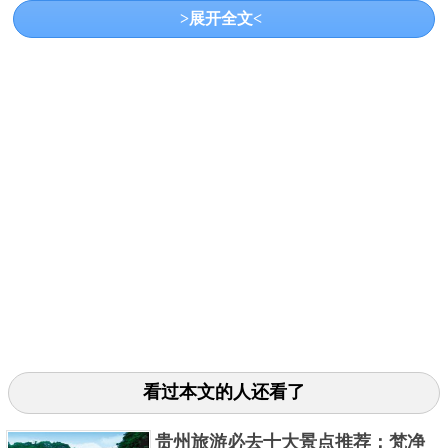
>展开全文<
位于厦门大学旁边，是一座历史悠久的佛教寺庙，是
闽南香火最旺的千年古刹，建筑充满浓郁的闽南特
看过本文的人还看了
色，寺内的素斋和素饼都很有名，还可登山望远。
关键字：
景点
贵州旅游必去十大景点推荐：梵净