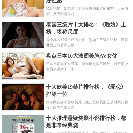
辣性感
说到艳星，她是吸引男人眼球的最好的东东。大家的
第一反应都是身材...
泰国三级片十大排名：《晚娘》上
榜，堪称尺度
每个地区都有自己的文化，例如在三级片这块，目前
世面上能看到三级...
盘点日本10大波霸美胸AV女优
日本女优界美女云集，美胸也是数不胜数，对于不少
宅男来说对于日本...
十大欧美19禁片排行榜，《爱恋》
排第一位
很多网友喜欢看欧美片，尤其是欧美那些被封禁的影
片。欧美电影大多...
十大推理悬疑烧脑小说排行榜，都
是非常经典烧