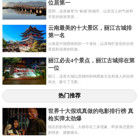
位居第一
昆明，这座被誉为“春城”的城市，以其宜人的气候和
丰富的旅游资源...
云南最美的十大景区，丽江古城排
第一名
云南是中国西南部的一个省份，以其绚烂多彩的自然
景观和深厚的民族...
丽江必去4个景点，丽江古城排在第
一位
丽江，这座古城以其独特的纳西族文化和迷人的自然
风光，吸引了无数...
热门推荐
世界十大假戏真做的电影排行榜 真
枪实弹太劲爆
现在的影视作品，大都存在三多现象，即多角恋爱的
剧情多、接吻镜头...