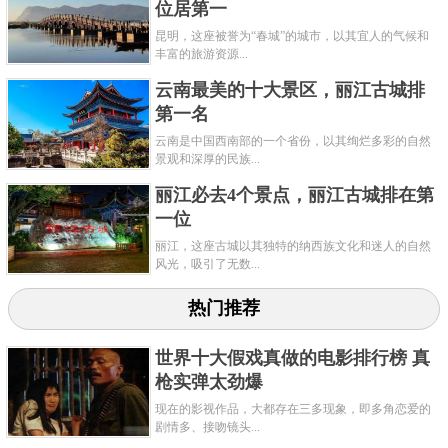
位居第一
昆明，这座被誉为“春城”的城市，以其宜人的气候和
丰富的旅游资源...
云南最美的十大景区，丽江古城排
第一名
云南是中国西南部的一个省份，以其绚烂多彩的自然
景观和深厚的民族...
丽江必去4个景点，丽江古城排在第
一位
丽江，这座古城以其独特的纳西族文化和迷人的自然
风光，吸引了无数...
热门推荐
世界十大假戏真做的电影排行榜 真
枪实弹太劲爆
现在的影视作品，大都存在三多现象，即多角恋爱的
剧情多、接吻镜头...