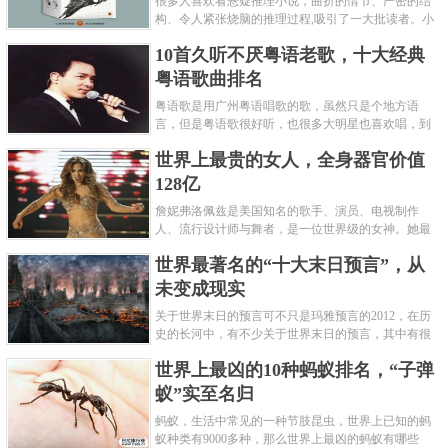
很多人喜欢看悬疑推理小说，曲折的情节、严密的结
构、令人紧张烧脑的推理过程,吸引了一大批读者。小
编盘点了十大推理悬疑烧脑小说排行榜，每本都是非
10首久听不厌粤语老歌，十大经典
常烧脑的经典。 1.《死亡通......
粤语歌曲排名
粤语歌是用广州粤语唱歌的歌，虽然只是个地方语
言，但是粤语歌很好听，也很多大明星也喜欢唱，到
现在为止出现了很多经典的粤语歌。可以说随便在粤
世界上最贵的女人，全身器官价值
语歌排行榜中选几首歌都是好......
128亿
詹妮弗洛佩兹是美国知名的歌手、演员、电视制作
人、流行设计师与舞者，是一位世界级的女神。她最
不可思议的是：从头到脚她总共为全身8个零件投保，
世界最著名的“十大末日预言”，从
堪称是世界上最贵的女人，如......
未变成现实
关于世界末日的预言可不只是玛雅预言的2012，在历
史的长河中，有不少关于世界末日的预言，其中有很
多关于世界末日的预言现在看来十分之可笑。绝大多
世界上最凶的10种蚂蚁排名，“子弹
数预言世界末日的人都从宗教......
蚁”实至名归
蚂蚁，生活中常见的一种节肢昆虫，世界上已知的蚂
蚁种类有9000多种，那么世界上最凶的蚂蚁有哪些