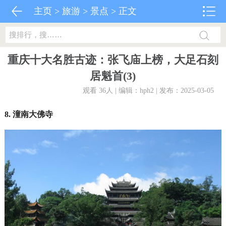
主页
>
旅游
>
景点
> 正文
重庆十大名胜古迹：张飞庙上榜，大足石刻
居魁首(3)
观看 36
人 | 编辑：hph2 | 发布：2025-03-05
8. 潼南大佛寺