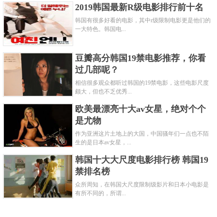
2019韩国最新R级电影排行前十名
韩国有很多好看的电影，其中r级限制电影更是他们的
一大特色。韩国电...
豆瓣高分韩国19禁电影推荐，你看
过几部呢？
相信很多观众都听过韩国的19禁电影，这些电影尺度
颇大，但也不乏优秀...
欧美最漂亮十大av女星，绝对个个
是尤物
作为亚洲这片土地上的大国，中国骚年们一点也不陌
生的是日本av女星，...
韩国十大大尺度电影排行榜 韩国19
禁排名榜
众所周知，在韩国大尺度限制级影片和日本小电影是
有所不同的，所谓...