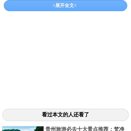
>展开全文<
位于江津区，始建于唐代，寺内供奉着中国最大的摩
崖石刻佛像——石门大佛，是重庆重要的佛教文化遗
址。
这些名胜古迹不仅是重庆历史文化的见证，也是了解
巴渝地区传统建筑风格和文化的重要窗口。
关键字：
景点
看过本文的人还看了
共3页:
上一页
1
2
3
下一页
贵州旅游必去十大景点推荐：梵净