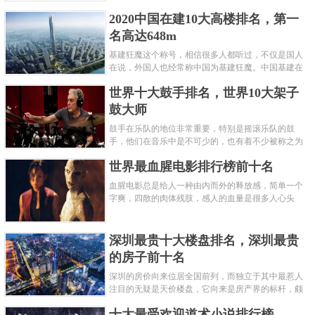
呢？下面就来认识认识一下世界上最凶的10种蚂蚁排
2020中国在建10大高楼排名，第一
名吧，其中子弹蚁真的是实至名......
名高达648m
基建狂魔这个称号，相信很多人都听过，不仅是国人
在说，外国人也经常称中国为基建狂魔。中国基建在
世界范围内都非常知名，中国在工程建筑方面不仅速
世界十大鼓手排名，世界10大架子
度快而且质量高，我国的超......
鼓大师
鼓手在乐队的地位非常重要，特别是摇滚乐队的鼓
手，他们在音乐中是不可少的，也有着不少被称之为
鼓王，他们在不同的领域都做出了很大的贡献。现在
世界最血腥电影排行榜前十名
巴拉排行榜网小编为你们带来......
血腥电影总是给人一种由内而外的释放感，简单一个
字爽，四散的肉体残肢，感人的血量是很多人心头
爱，你也喜欢看血腥电影么？看得最爽的血腥电影又
是哪部呢？小编为大家盘点了......
深圳最贵十大楼盘排名，深圳最贵
的房子前十名
深圳的房价向来位居全国前列，而独立于其中最惹人
注目的无疑是天价楼盘，它向来是房产界的标杆，颇
有众星捧月、高处不胜寒的姿态。那么深圳最贵的十
十大最受欢迎道术小说排行榜
大楼盘是哪些？深圳土豪才......