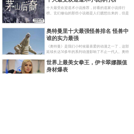
十大最受欢迎道术小说推荐，好看的道家小说排行
榜。玄幻修仙的那些小说都是人们臆想出来的，但是
道术小说就不一样了，道术自古就有流传，其中要考
究的东西太多了，写的不好就......
奥特曼里十大最强怪兽排名 怪兽中
谁的实力最强
《奥特曼》是我们小时候最喜爱的动漫之一了，这部
延续长达50多年的系列动漫影响了不止一代人。奥特
曼系列的怪物众多，但怪兽中谁最强呢？那么让我们
世界上最美女拳王，伊卡翠娜颜值
来一起来细数一下在整个奥......
身材爆表
一说起拳击，相信不少人就会兴奋不已了，而泰拳更
是个充满激情的运动项目，赛场上激烈无比。近些年
来，拳击成为了最受欢迎的运动项目之一，国内国外
2021胡润全球富豪榜，钟睒睒成为
都诞生了许多优秀的拳王。......
亚洲首富
近日，胡润研究院发布了《2021胡润全球富豪榜》。
这也是胡润研究院连续第十年发布 全球富豪榜，上榜
企业家财富计算截止日期为 2021 年 1 月 15 日。根据
泰国拳王排名前十，泰国最厉害的
榜单显示，全球新增 412 位身......
拳王排名