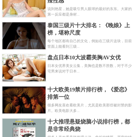
辣性感
说到艳星，她是吸引男人眼球的最好的东东。大家的
第一反应都是身材...
泰国三级片十大排名：《晚娘》上
榜，堪称尺度
每个地区都有自己的文化，例如在三级片这块，目前
世面上能看到三级...
盘点日本10大波霸美胸AV女优
日本女优界美女云集，美胸也是数不胜数，对于不少
宅男来说对于日本...
十大欧美19禁片排行榜，《爱恋》
排第一位
很多网友喜欢看欧美片，尤其是欧美那些被封禁的影
片。欧美电影大多...
十大推理悬疑烧脑小说排行榜，都
是非常经典烧