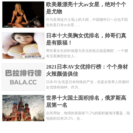
欧美最漂亮十大av女星，绝对个个
是尤物
作为亚洲这片土地上的大国，中国骚年们一点也不陌
生的是日本av女星，...
日本十大美胸女优排名，帅哥们真
是有眼福！
男性看女生的时候最为关注的焦点就是胸部，一个拥
有完美胸型的女人...
2021日本AV女优排行榜：个个身材
火辣颜值俱佳
日本AV女优是日本特殊的产业，但是全世界人民都对
女优情有独钟。作为...
世界十大国土面积排名，俄罗斯高
居第一名
众所周知，地球的表面有71.2%的面积被海洋覆盖，陆
地面积仅有29.2%，全...