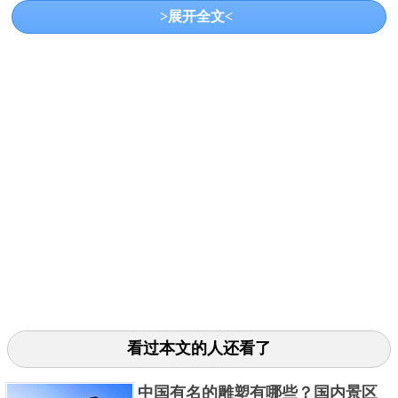
的“三顾茅庐”、“草船借箭”和“空城计”。不但为人聪
>展开全文<
慧，有谋略，他对国家也是忠心耿耿，一生为了自己
的国家鞠躬尽瘁，死而后已。
3、比干（前1110年—前1047年）
看过本文的人还看了
中国有名的雕塑有哪些？国内景区