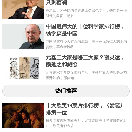
只剩蔡澜
香港四大才子指的是香港四名出色文人，他们是一个
时代的象征，是香...
中国最伟大的十位科学家排行榜，
钱学森是中国
中国能够有今天辉煌的成就，离不开无数仁人志士的
贡献，革命者挽救...
元嘉三大家是哪三大家？谢灵运，
颜延之和鲍照
元嘉是宋文帝刘义隆的年号，南朝的文人诗歌是从刘
宋开始的，那你知...
热门推荐
十大欧美19禁片排行榜，《爱恋》
排第一位
很多网友喜欢看欧美片，尤其是欧美那些被封禁的影
片。欧美电影大多...