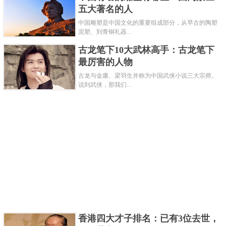
五大著名的人
如果看过封神榜的网友们应该都知道比干。他一生忠
中国雕塑是中国文化的重要组成部分，从早古的陶塑
君爱国，为民请命。他与商纣王是叔侄关系，在年纪
泥塑、到青铜礼器...
轻轻只有20岁的时候就在商王身旁辅佐，而后辅佐商
古龙笔下10大武林高手：古龙笔下
纣王。而在商纣王荒淫无度、荒废政事，比干向其进
最厉害的人物
谏直指他的暴政，惹怒了纣王，被其行挖心之刑。
古龙与金庸、梁羽生并称为中国武侠小说三大宗师。
说到武侠，那我们...
关键字：
人物
忠臣
共3页:
上一页
1
2
3
下一页
香港四大才子排名：已有3位去世，