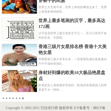
穿裤子的民族
世界之大无奇不有，世界上奇特的事情太多了。世界
上有很多奇特的民...
世界上最多笔画的汉字，最多高达
172画
汉字是是世界上最古老的文字之一，至少已有四千多
年的历史。中国笔...
香港三级片女星排名榜 香港十大美
艳女星
早期香港三级片非常出名，一些香港性感女星靠着在
片中不俗的表现红...
身材好到爆的欧美10大极品艳星盘
点
欧美的女人身材都非常的好，欧美的审美跟国人的审
美是不太一样的，...
奥特曼里十大最强怪兽排名 怪兽中
谁的实力最强