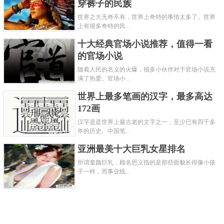
穿裤子的民族
从1772年到1774年，英国探险家库克船长带领“坚定”号
世界之大无奇不有，世界上奇特的事情太多了。世界
和“冒险”号两艘船完成了环绕南极洲的航行。
上有很多奇特的民...
十大经典官场小说推荐，值得一看
的官场小说
关键字：
名人
南极
随着人民的名义的火爆，很多小伙伴对于官场小说充
满了热爱。官场小...
世界上最多笔画的汉字，最多高达
172画
汉字是是世界上最古老的文字之一，至少已有四千多
年的历史。中国笔...
亚洲最美十大巨乳女星排名
所谓童颜巨乳，顾名思义指的是那些面貌长得像小孩
子一样，而事业线...