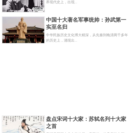
界现代史上，出现...
科特探险队带来的西伯利亚小马都因为无法适应极地
气候病倒了，还有两辆雪车也抛锚了。他们不得不拖
中国十大著名军事统帅：孙武第一
着重达190多公斤的雪橇在粗糙的冰原上缓慢行走。
实至名归
中华民族历史文化博大精深，从先秦到晚清两千多年
的历史上，涌现出...
盘点宋词十大家：苏轼名列十大家
1912年1月18日，他们来到了南极点，比阿蒙森晚了一
之首
个月零五天。当他们看到挪威国旗和那封信时，他们