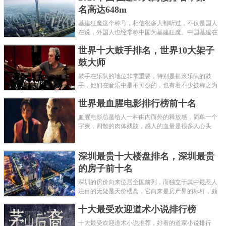
名高达648m
基建狂魔这个称号，相信很多人都听过，不仅是国人
在说，外国人也经常称中国为基建狂魔。中国基建在
世界范围内都非常知名，中国在工程建筑方面不仅速
世界十大鼓手排名，世界10大架子
度快而且质量高，我国的超......
鼓大师
鼓手在乐队的地位非常重要，特别是摇滚乐队的鼓
手，他们在音乐中是不可少的，也有着不少被称之为
鼓王，他们在不同的领域都做出了很大的贡献。现在
世界最血腥电影排行榜前十名
巴拉排行榜网小编为你们带来......
血腥电影总是给人一种由内而外的释放感，简单一个
字爽，四散的肉体残肢，感人的血量是很多人心头
爱，你也喜欢看血腥电影么？看得最爽的血腥电影又
是哪部呢？小编为大家盘点了......
深圳最贵十大楼盘排名，深圳最贵
的房子前十名
深圳的房价向来位居全国前列，而独立于其中最惹人
注目的无疑是天价楼盘，它向来是房产界的标杆，颇
有众星捧月、高处不胜寒的姿态。那么深圳最贵的十
十大最受欢迎道术小说排行榜
大楼盘是哪些？深圳土豪才......
十大最受欢迎道术小说推荐，好看的道家小说排行