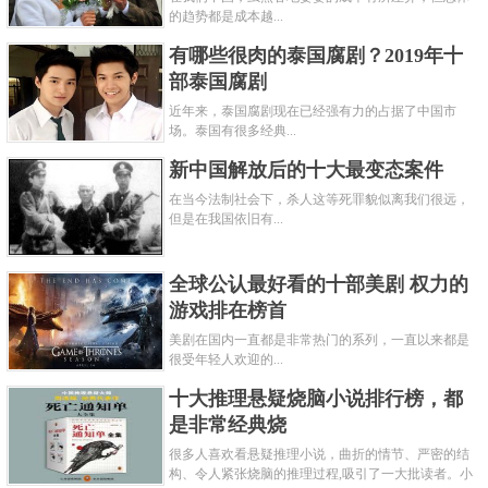
的趋势都是成本越...
有哪些很肉的泰国腐剧？2019年十
部泰国腐剧
近年来，泰国腐剧现在已经强有力的占据了中国市
场。泰国有很多经典...
新中国解放后的十大最变态案件
在当今法制社会下，杀人这等死罪貌似离我们很远，
但是在我国依旧有...
全球公认最好看的十部美剧 权力的
游戏排在榜首
美剧在国内一直都是非常热门的系列，一直以来都是
很受年轻人欢迎的...
十大推理悬疑烧脑小说排行榜，都
是非常经典烧
很多人喜欢看悬疑推理小说，曲折的情节、严密的结
构、令人紧张烧脑的推理过程,吸引了一大批读者。小