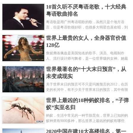
编盘点了十大推理悬疑烧脑小说排行榜，每本都是非
10首久听不厌粤语老歌，十大经典
常烧脑的经典。 1.《死亡通......
粤语歌曲排名
粤语歌是用广州粤语唱歌的歌，虽然只是个地方语
言，但是粤语歌很好听，也很多大明星也喜欢唱，到
现在为止出现了很多经典的粤语歌。可以说随便在粤
世界上最贵的女人，全身器官价值
语歌排行榜中选几首歌都是好......
128亿
詹妮弗洛佩兹是美国知名的歌手、演员、电视制作
人、流行设计师与舞者，是一位世界级的女神。她最
不可思议的是：从头到脚她总共为全身8个零件投保，
世界最著名的“十大末日预言”，从
堪称是世界上最贵的女人，如......
未变成现实
关于世界末日的预言可不只是玛雅预言的2012，在历
史的长河中，有不少关于世界末日的预言，其中有很
多关于世界末日的预言现在看来十分之可笑。绝大多
世界上最凶的10种蚂蚁排名，“子弹
数预言世界末日的人都从宗教......
蚁”实至名归
蚂蚁，生活中常见的一种节肢昆虫，世界上已知的蚂
蚁种类有9000多种，那么世界上最凶的蚂蚁有哪些
呢？下面就来认识认识一下世界上最凶的10种蚂蚁排
2020中国在建10大高楼排名，第一
名吧，其中子弹蚁真的是实至名......