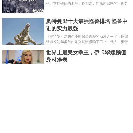
榜。玄幻修仙的那些小说都是人们臆想出来的，但是
道术小说就不一样了，道术自古就有流传，其中要考
究的东西太多了，写的不好就......
奥特曼里十大最强怪兽排名 怪兽中
谁的实力最强
《奥特曼》是我们小时候最喜爱的动漫之一了，这部
延续长达50多年的系列动漫影响了不止一代人。奥特
曼系列的怪物众多，但怪兽中谁最强呢？那么让我们
世界上最美女拳王，伊卡翠娜颜值
来一起来细数一下在整个奥......
身材爆表
一说起拳击，相信不少人就会兴奋不已了，而泰拳更
是个充满激情的运动项目，赛场上激烈无比。近些年
来，拳击成为了最受欢迎的运动项目之一，国内国外
2021胡润全球富豪榜，钟睒睒成为
都诞生了许多优秀的拳王。......
亚洲首富
近日，胡润研究院发布了《2021胡润全球富豪榜》。
这也是胡润研究院连续第十年发布 全球富豪榜，上榜
企业家财富计算截止日期为 2021 年 1 月 15 日。根据
泰国拳王排名前十，泰国最厉害的
榜单显示，全球新增 412 位身......
拳王排名
泰拳王顾名思义就是泰拳冠军级、王者级人物。泰拳