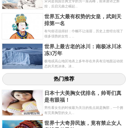
宋词是我国古典文学的另一座高峰，前承唐诗之辉
非常沮丧。他们不得不作为亚军往回走。不幸的是，
煌，后启元曲之崛起...
途中遭遇了猛烈的暴风雪，斯科特五人全部都遇难
世界五大最有权势的女皇，武则天
了。为了纪念这两队最先征服南极的一批人，美国南
排第一名
极科学站被命名为阿蒙森-斯科特科学站。
有句俗话说得好：巾帼不让须眉，历史上曾经出现了
很多强势的女性，...
世界上最古老的冰川：南极冰川冰
冻3万年
极地或高山地区地表上多年存在并具有沿地面运动状
态的天然冰体。冰...
热门推荐
日本十大美胸女优排名，帅哥们真
是有眼福！
男性看女生的时候最为关注的焦点就是胸部，一个拥
有完美胸型的女人...
世界十大奇异民族，竟有禁止女人
1985年2月20日，中国在南极建立了长城科学研究站。