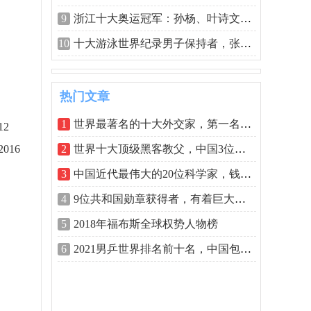
9
浙江十大奥运冠军：孙杨、叶诗文榜上有
10
十大游泳世界纪录男子保持者，张琳孙杨
热门文章
1
世界最著名的十大外交家，第一名绝对实
2
16
2
世界十大顶级黑客教父，中国3位上榜
3
中国近代最伟大的20位科学家，钱学森榜
4
9位共和国勋章获得者，有着巨大贡献的人
5
2018年福布斯全球权势人物榜
6
2021男乒世界排名前十名，中国包揽前三名