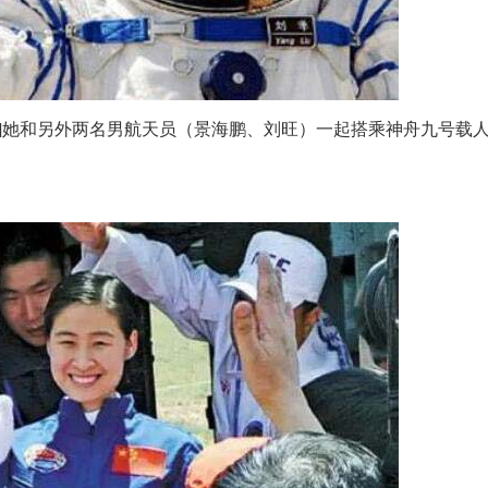
bai]她和另外两名男航天员（景海鹏、刘旺）一起搭乘神舟九号载