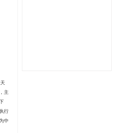
航天
，主
下
执行
为中