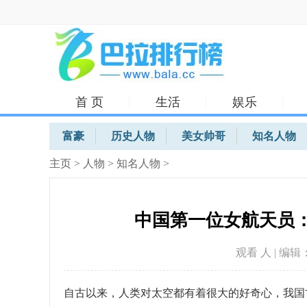
首 页
生活
娱乐
体育
富豪
历史人物
美女帅哥
知名人物
主页
>
人物
>
知名人物
>
中国第一位女航天员：
观看
人 | 编辑：
自古以来，人类对太空都有着很大的好奇心，我国