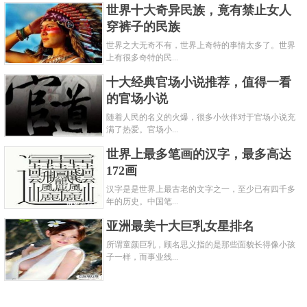
世界十大奇异民族，竟有禁止女人
穿裤子的民族
世界之大无奇不有，世界上奇特的事情太多了。世界
上有很多奇特的民...
十大经典官场小说推荐，值得一看
的官场小说
随着人民的名义的火爆，很多小伙伴对于官场小说充
满了热爱。官场小...
世界上最多笔画的汉字，最多高达
172画
汉字是是世界上最古老的文字之一，至少已有四千多
年的历史。中国笔...
亚洲最美十大巨乳女星排名
所谓童颜巨乳，顾名思义指的是那些面貌长得像小孩
子一样，而事业线...