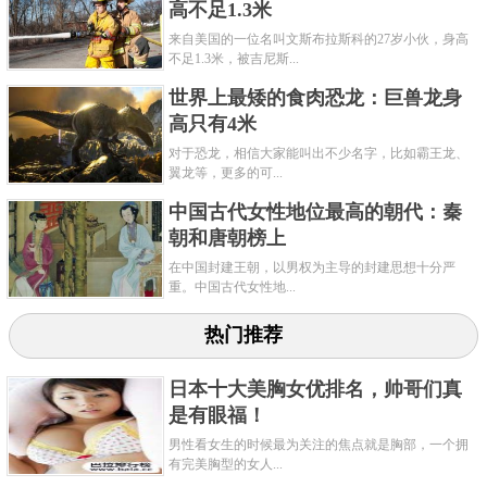
际上的大明星了，并且希望能够有朝一日进入印度宝
高不足1.3米
莱坞参演电影。如今的她也确实已经像她的梦想更近
来自美国的一位名叫文斯布拉斯科的27岁小伙，身高
不足1.3米，被吉尼斯...
一步了，已经与她喜欢的印度歌星米卡·辛格录制了一
世界上最矮的食肉恐龙：巨兽龙身
张唱片，还拍摄了《美国恐怖故事：畸形秀》迈出了
高只有4米
向演艺界进军的第一步。
对于恐龙，相信大家能叫出不少名字，比如霸王龙、
翼龙等，更多的可...
关键字：
最矮
女性
中国古代女性地位最高的朝代：秦
朝和唐朝榜上
在中国封建王朝，以男权为主导的封建思想十分严
重。中国古代女性地...
热门推荐
日本十大美胸女优排名，帅哥们真
是有眼福！
男性看女生的时候最为关注的焦点就是胸部，一个拥
有完美胸型的女人...