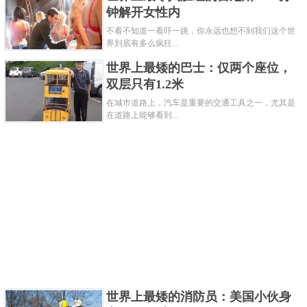
界最矮女性。而医学专家曾说过，乔蒂·阿姆奇可能一
钟解开女性内
生都会是这样的身高，就像同为袖珍人的何平平一
不看不知道一看吓一跳，你永远也想不到我们这个世
界到底有多么疯狂...
样。
世界上最矮的巴士：仅两个座位，
双层只有1.2米
在城市道路上，汽车是重要的交通工具之一，尤其是
在道路上能够看到...
乔蒂·阿姆奇却没有因为自己的身高而烦恼，反而世界
最矮女性的称号让她是备受关注，如今俨然已成为国
世界上最矮的消防员：美国小伙身