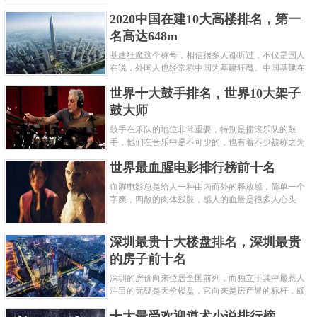
呢？下面就来认识认识一下世界上最凶的10种蚂蚁排
2020中国在建10大高楼排名，第一
名吧，其中子弹蚁真的是实至名......
名高达648m
基建狂魔这个称号，相信很多人都听过，不仅是国人
在说，外国人也经常称中国为基建狂魔。中国基建在
世界范围内都非常知名，中国在工程建筑方面不仅速
世界十大鼓手排名，世界10大架子
度快而且质量高，我国的超......
鼓大师
鼓手在乐队的地位非常重要，特别是摇滚乐队的鼓
手，他们在音乐中是不可少的，也有着不少被称之为
鼓王，他们在不同的领域都做出了很大的贡献。现在
世界最血腥电影排行榜前十名
巴拉排行榜网小编为你们带来......
血腥电影总是给人一种由内而外的释放感，简单一个
字爽，四散的肉体残肢，感人的血量是很多人心头
爱，你也喜欢看血腥电影么？看得最爽的血腥电影又
是哪部呢？小编为大家盘点了......
深圳最贵十大楼盘排名，深圳最贵
的房子前十名
深圳的房价向来位居全国前列，而独立于其中最惹人
注目的无疑是天价楼盘，它向来是房产界的标杆，颇
有众星捧月、高处不胜寒的姿态。那么深圳最贵的十
十大最受欢迎道术小说排行榜
大楼盘是哪些？深圳土豪才......