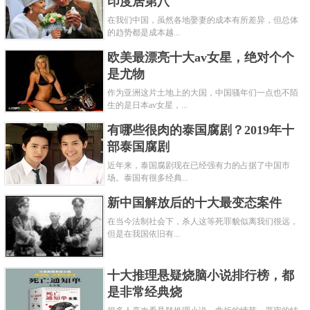
印度居第八
在我们中国，虽然各地娶妻的成本有所差异，但总体
的趋势都是成本越...
欧美最漂亮十大av女星，绝对个个
是尤物
作为亚洲这片土地上的大国，中国骚年们一点也不陌
生的是日本av女星，...
有哪些很肉的泰国腐剧？2019年十
部泰国腐剧
近年来，泰国腐剧现在已经强有力的占据了中国市
场。泰国有很多经典...
新中国解放后的十大最变态案件
在当今法制社会下，杀人这等死罪貌似离我们很远，
但是在我国依旧有...
十大推理悬疑烧脑小说排行榜，都
是非常经典烧