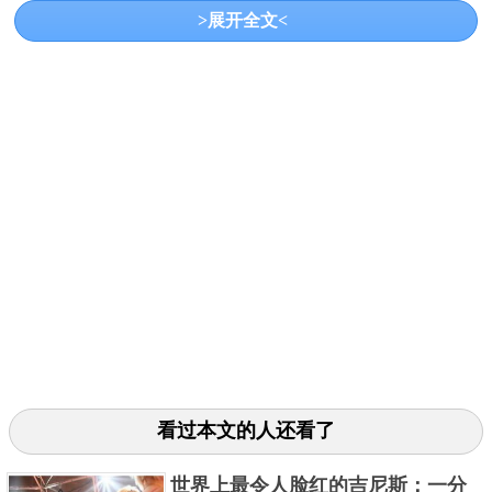
>展开全文<
身材。
5岁之后，乔蒂的身高发育出现了明显的异常，后来的
事实证明，乔蒂·阿姆奇患有侏儒症，叫做软骨发育不
全，这影响了她正常的身体发育，成年之后身高就固
看过本文的人还看了
定在了62.8厘米，比世界上最矮的人钱德拉高8厘米，
而体重仅仅只有12斤，经过吉尼斯的认定，成为了世
世界上最令人脸红的吉尼斯：一分