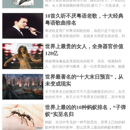
很多人喜欢看悬疑推理小说，曲折的情节、严密的结
构、令人紧张烧脑的推理过程,吸引了一大批读者。小
编盘点了十大推理悬疑烧脑小说排行榜，每本都是非
10首久听不厌粤语老歌，十大经典
常烧脑的经典。 1.《死亡通......
粤语歌曲排名
粤语歌是用广州粤语唱歌的歌，虽然只是个地方语
言，但是粤语歌很好听，也很多大明星也喜欢唱，到
现在为止出现了很多经典的粤语歌。可以说随便在粤
世界上最贵的女人，全身器官价值
语歌排行榜中选几首歌都是好......
128亿
詹妮弗洛佩兹是美国知名的歌手、演员、电视制作
人、流行设计师与舞者，是一位世界级的女神。她最
不可思议的是：从头到脚她总共为全身8个零件投保，
世界最著名的“十大末日预言”，从
堪称是世界上最贵的女人，如......
未变成现实
关于世界末日的预言可不只是玛雅预言的2012，在历
史的长河中，有不少关于世界末日的预言，其中有很
多关于世界末日的预言现在看来十分之可笑。绝大多
世界上最凶的10种蚂蚁排名，“子弹
数预言世界末日的人都从宗教......
蚁”实至名归
蚂蚁，生活中常见的一种节肢昆虫，世界上已知的蚂
蚁种类有9000多种，那么世界上最凶的蚂蚁有哪些