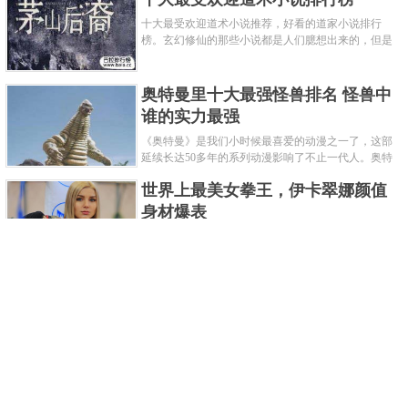
十大最受欢迎道术小说推荐，好看的道家小说排行
榜。玄幻修仙的那些小说都是人们臆想出来的，但是
道术小说就不一样了，道术自古就有流传，其中要考
究的东西太多了，写的不好就......
奥特曼里十大最强怪兽排名 怪兽中
谁的实力最强
《奥特曼》是我们小时候最喜爱的动漫之一了，这部
延续长达50多年的系列动漫影响了不止一代人。奥特
曼系列的怪物众多，但怪兽中谁最强呢？那么让我们
世界上最美女拳王，伊卡翠娜颜值
来一起来细数一下在整个奥......
身材爆表
一说起拳击，相信不少人就会兴奋不已了，而泰拳更
是个充满激情的运动项目，赛场上激烈无比。近些年
来，拳击成为了最受欢迎的运动项目之一，国内国外
2021胡润全球富豪榜，钟睒睒成为
都诞生了许多优秀的拳王。......
亚洲首富
近日，胡润研究院发布了《2021胡润全球富豪榜》。
这也是胡润研究院连续第十年发布 全球富豪榜，上榜
企业家财富计算截止日期为 2021 年 1 月 15 日。根据
泰国拳王排名前十，泰国最厉害的
榜单显示，全球新增 412 位身......
拳王排名