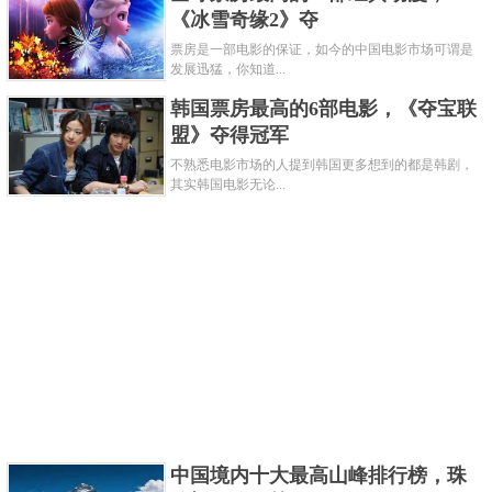
但这种过快增长的身高并没有给瓦德罗带来多大的好
《冰雪奇缘2》夺
处，反而使得他的身体越来越差，并且日常生活受到
票房是一部电影的保证，如今的中国电影市场可谓是
了巨大的阻碍，不仅走路的时候需要拄拐杖，不能长
发展迅猛，你知道...
久的站立和行走，甚至还会时常因为各种疾病入住医
韩国票房最高的6部电影，《夺宝联
盟》夺得冠军
院，尤其是流感总是会频繁的侵袭他的身体。不过也
不熟悉电影市场的人提到韩国更多想到的都是韩剧，
是因为他的垂体瘤导致的一些并发症。
其实韩国电影无论...
中国境内十大最高山峰排行榜，珠