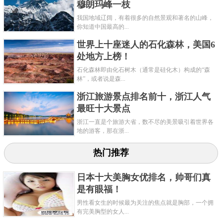
穆朗玛峰一枝
因此直到1940年7月的时候，瓦德罗就像世界上身高最
我国地域辽阔，有着很多的自然景观和著名的山峰，
你知道中国最高的...
高的女人一样，在成年后就很快逝世了，不过不同的
世界上十座迷人的石化森林，美国6
是，他并不是因为垂体瘤并发症导致死亡，而是瓦德
处地方上榜！
罗在使用拐杖的时候，不幸的导致膝盖和脚踝受伤，
石化森林即由化石树木（通常是硅化木）构成的“森
加上处理不当，因此造成血液感染和水疱，虽然之后
林”，或者说是森...
还是进行了手术，但是瓦德罗还是最终去世。
浙江旅游景点排名前十，浙江人气
最旺十大景点
浙江一直是个旅游大省，数不尽的美景吸引着世界各
关键字：
最高
人
地的游客，那在浙...
热门推荐
日本十大美胸女优排名，帅哥们真
是有眼福！
男性看女生的时候最为关注的焦点就是胸部，一个拥
有完美胸型的女人...