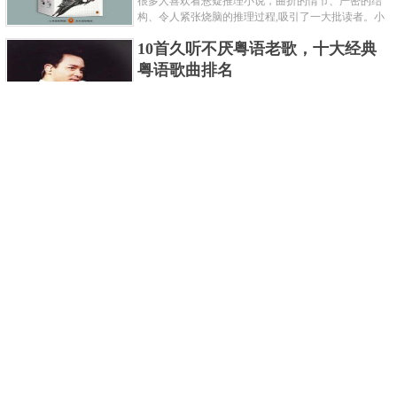
很多人喜欢看悬疑推理小说，曲折的情节、严密的结
构、令人紧张烧脑的推理过程,吸引了一大批读者。小
编盘点了十大推理悬疑烧脑小说排行榜，每本都是非
10首久听不厌粤语老歌，十大经典
常烧脑的经典。 1.《死亡通......
粤语歌曲排名
粤语歌是用广州粤语唱歌的歌，虽然只是个地方语
言，但是粤语歌很好听，也很多大明星也喜欢唱，到
现在为止出现了很多经典的粤语歌。可以说随便在粤
世界上最贵的女人，全身器官价值
语歌排行榜中选几首歌都是好......
128亿
詹妮弗洛佩兹是美国知名的歌手、演员、电视制作
人、流行设计师与舞者，是一位世界级的女神。她最
不可思议的是：从头到脚她总共为全身8个零件投保，
世界最著名的“十大末日预言”，从
堪称是世界上最贵的女人，如......
未变成现实
关于世界末日的预言可不只是玛雅预言的2012，在历
史的长河中，有不少关于世界末日的预言，其中有很
多关于世界末日的预言现在看来十分之可笑。绝大多
世界上最凶的10种蚂蚁排名，“子弹
数预言世界末日的人都从宗教......
蚁”实至名归
蚂蚁，生活中常见的一种节肢昆虫，世界上已知的蚂
蚁种类有9000多种，那么世界上最凶的蚂蚁有哪些