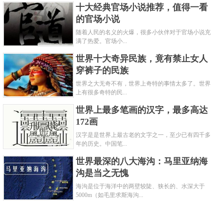
十大经典官场小说推荐，值得一看
的官场小说
随着人民的名义的火爆，很多小伙伴对于官场小说充
满了热爱。官场小...
世界十大奇异民族，竟有禁止女人
穿裤子的民族
世界之大无奇不有，世界上奇特的事情太多了。世界
上有很多奇特的民...
世界上最多笔画的汉字，最多高达
172画
汉字是是世界上最古老的文字之一，至少已有四千多
年的历史。中国笔...
世界最深的八大海沟：马里亚纳海
沟是当之无愧
海沟是位于海洋中的两壁较陡、狭长的、水深大于
5000m（如毛里求斯海沟...