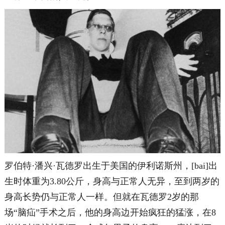
罗伯特·潘兴·瓦德罗出生于美国的伊利诺斯州，[bai]出
生时体重为3.80公斤，身高与正常人无异，至到两岁的
身高长势仍与正常人一样。但就在瓦德罗2岁的那
场“脑疝”手术之后，他的身高边开始疯狂的猛涨，在8