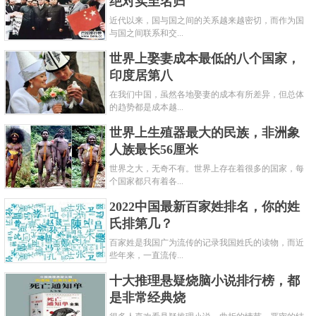
绝对实至名归
近代以来，国与国之间的关系越来越密切，而作为国
与国之间联系和交...
世界上娶妻成本最低的八个国家，
印度居第八
在我们中国，虽然各地娶妻的成本有所差异，但总体
的趋势都是成本越...
世界上生殖器最大的民族，非洲象
人族最长56厘米
世界之大，无奇不有。世界上存在着很多的国家，每
个国家都只有着各...
2022中国最新百家姓排名，你的姓
氏排第几？
百家姓是我国广为流传的记录我国姓氏的读物，而近
些年来，一直流传...
十大推理悬疑烧脑小说排行榜，都
是非常经典烧