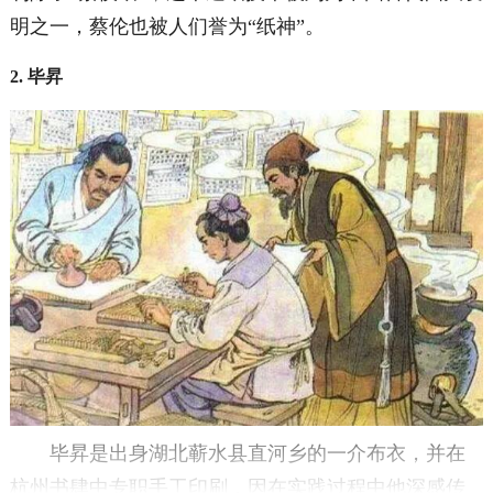
明之一，蔡伦也被人们誉为“纸神”。
2. 毕昇
毕昇是出身湖北蕲水县直河乡的一介布衣，并在
杭州书肆中专职手工印刷，因在实践过程中他深感传