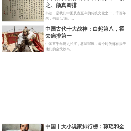
之、颜真卿排
提到达芬奇，大家率先想到的可能就是卢浮宫三
书法，是我们中国从古至今的传统文化之一，千百年
宝之一的《蒙娜丽莎》，这位人类历史上上的全才除
来，书法以“篆、...
了通宵生物、天文、雕刻、绘画、建筑等学科，还先
中国古代十大战神：白起第八，霍
后涉及发明出陀螺仪、风速计、反向螺旋、发条传动
去病排第一
装置、水下呼吸等无数发明设计，是文艺复兴时期的
中国五千年历史长河，将星璀璨，每个时代都有属于
他们的金戈铁马。...
代表之一。
关键字：
人物
共3页:
上一页
1
2
3
下一页
中国十大小说家排行榜：琼瑶和金