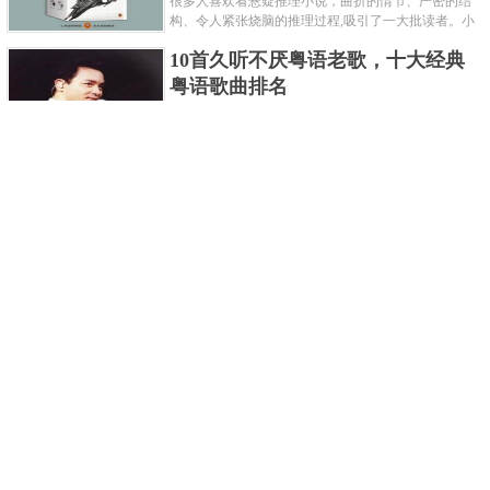
很多人喜欢看悬疑推理小说，曲折的情节、严密的结
构、令人紧张烧脑的推理过程,吸引了一大批读者。小
编盘点了十大推理悬疑烧脑小说排行榜，每本都是非
10首久听不厌粤语老歌，十大经典
常烧脑的经典。 1.《死亡通......
粤语歌曲排名
粤语歌是用广州粤语唱歌的歌，虽然只是个地方语
言，但是粤语歌很好听，也很多大明星也喜欢唱，到
现在为止出现了很多经典的粤语歌。可以说随便在粤
世界上最贵的女人，全身器官价值
语歌排行榜中选几首歌都是好......
128亿
詹妮弗洛佩兹是美国知名的歌手、演员、电视制作
人、流行设计师与舞者，是一位世界级的女神。她最
不可思议的是：从头到脚她总共为全身8个零件投保，
世界最著名的“十大末日预言”，从
堪称是世界上最贵的女人，如......
未变成现实
关于世界末日的预言可不只是玛雅预言的2012，在历
史的长河中，有不少关于世界末日的预言，其中有很
多关于世界末日的预言现在看来十分之可笑。绝大多
世界上最凶的10种蚂蚁排名，“子弹
数预言世界末日的人都从宗教......
蚁”实至名归
蚂蚁，生活中常见的一种节肢昆虫，世界上已知的蚂
蚁种类有9000多种，那么世界上最凶的蚂蚁有哪些