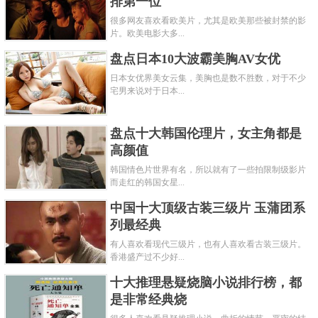
排第一位
很多网友喜欢看欧美片，尤其是欧美那些被封禁的影
片。欧美电影大多...
盘点日本10大波霸美胸AV女优
日本女优界美女云集，美胸也是数不胜数，对于不少
宅男来说对于日本...
盘点十大韩国伦理片，女主角都是
高颜值
韩国情色片世界有名，所以就有了一些拍限制级影片
而走红的韩国女星...
中国十大顶级古装三级片 玉蒲团系
列最经典
有人喜欢看现代三级片，也有人喜欢看古装三级片。
香港盛产过不少好...
十大推理悬疑烧脑小说排行榜，都
是非常经典烧