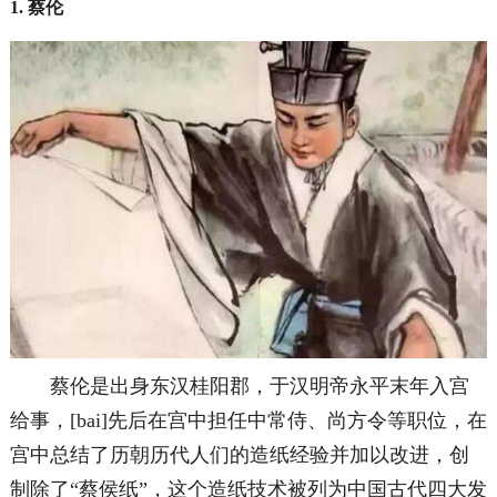
1. 蔡伦
蔡伦是出身东汉桂阳郡，于汉明帝永平末年入宫
给事，[bai]先后在宫中担任中常侍、尚方令等职位，在
宫中总结了历朝历代人们的造纸经验并加以改进，创
制除了“蔡侯纸”，这个造纸技术被列为中国古代四大发