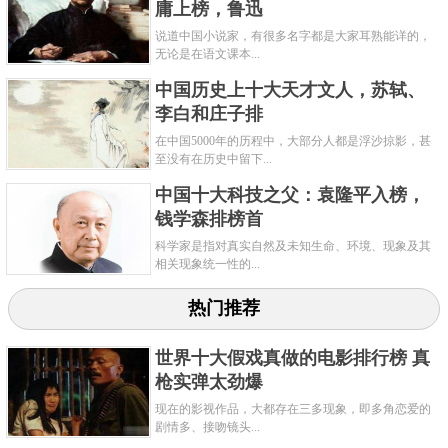
庸上榜，鲁迅
说道中国小说家，有很多名字都是大家耳熟能详的，
无论是在语文课本...
中国历史上十大天才文人，苏轼、
李白和庄子排
在中国5000年的历程中，大部分人都是浮沙掠影，甚
至没有在历史中留下...
中国十大科技之父：袁隆平入榜，
钱学森排榜首
科学家是指对真实自然及未知生命、环境、现象及其
相关现象统一性的...
热门推荐
世界十大假戏真做的电影排行榜 真
枪实弹太劲爆
现在的影视作品，大都存在三多现象，即多角恋爱的
剧情多、接吻镜头...