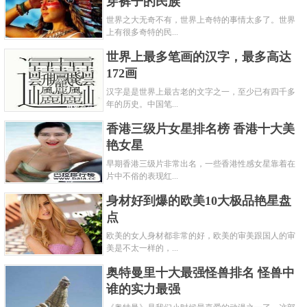
穿裤子的民族
世界之大无奇不有，世界上奇特的事情太多了。世界
上有很多奇特的民...
世界上最多笔画的汉字，最多高达
172画
汉字是是世界上最古老的文字之一，至少已有四千多
年的历史。中国笔...
香港三级片女星排名榜 香港十大美
艳女星
早期香港三级片非常出名，一些香港性感女星靠着在
片中不俗的表现红...
身材好到爆的欧美10大极品艳星盘
点
欧美的女人身材都非常的好，欧美的审美跟国人的审
美是不太一样的，...
奥特曼里十大最强怪兽排名 怪兽中
谁的实力最强