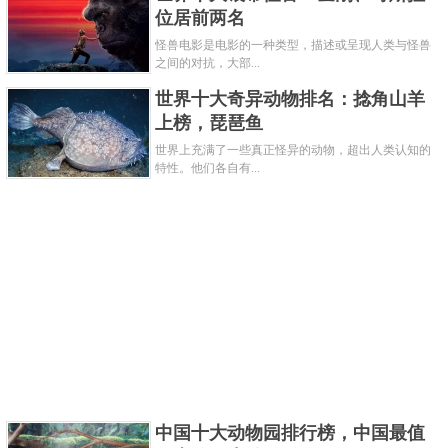
位居前两名
考拉每天进食的食物也不少，为了消化这一切，考拉
怪兽电影是电影的一种类型，描述或呈现人类与怪兽
一天中75％在树上打瞌睡度过。考拉每天睡眠时间至
之间的对抗，大部...
少是在二十个小时左右，清醒的时候除了吃东西啥也
世界十大奇异动物排名：捻角山羊
不干，而且反射弧超长。
上榜，琵琶鱼
关键字：
动物
世界上充满了一些真正怪异的动物，超出人类认知的
特性。他们各自有...
共3页:
上一页
1
2
3
下一页
中国十大动物园排行榜，中国最值