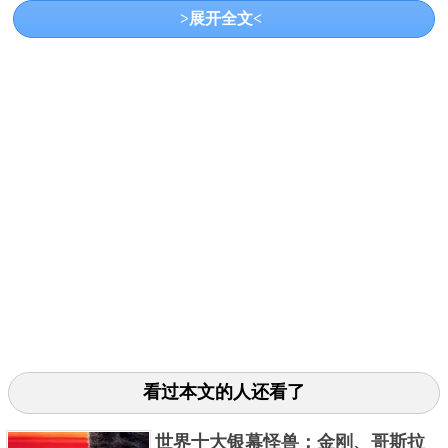
>展开全文<
是说除了吃，棕蝠的一生中大部分的时间都是在睡眠
中度过的。
三、考拉
看过本文的人还看了
世界十大银幕怪兽：金刚、哥斯拉
不得不说考拉真的是好可爱好招人喜欢的动物。