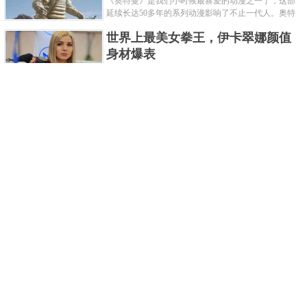
《奥特曼》是我们小时候最喜爱的动漫之一了，这部
延续长达50多年的系列动漫影响了不止一代人。奥特
曼系列的怪物众多，但怪兽中谁最强呢？那么让我们
世界上最美女拳王，伊卡翠娜颜值
来一起来细数一下在整个奥......
身材爆表
一说起拳击，相信不少人就会兴奋不已了，而泰拳更
是个充满激情的运动项目，赛场上激烈无比。近些年
来，拳击成为了最受欢迎的运动项目之一，国内国外
2021胡润全球富豪榜，钟睒睒成为
都诞生了许多优秀的拳王。......
亚洲首富
近日，胡润研究院发布了《2021胡润全球富豪榜》。
这也是胡润研究院连续第十年发布 全球富豪榜，上榜
企业家财富计算截止日期为 2021 年 1 月 15 日。根据
泰国拳王排名前十，泰国最厉害的
榜单显示，全球新增 412 位身......
拳王排名
泰拳王顾名思义就是泰拳冠军级、王者级人物。泰拳
作为泰国的格斗技艺，目前已成为世界最受推崇的格
斗技之一。随着一些泰拳选手在国际赛事上出名，越
中国十大连环恐怖杀人案，真的是
来越多的人知道泰拳的强悍......
令人发指！
我们一直生活在许多负面信息都会被屏蔽掉的社会，
你们知道中国恐怖杀人案都有哪些吗？接下来就为各