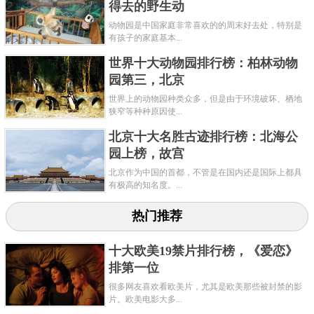
得去的野生动
动物园是中国家庭非常喜欢的的周末好去处，特别是
有孩子的家庭基本...
世界十大动物园排行榜：柏林动物
园第三，北京
世界上的动物园种类众多，但是由于环境破坏、栖地
狭窄等种种原因使...
北京十大名胜古迹排行榜：北海公
园上榜，故宫
北京作为中国的首都，不管是在国内还是国际上都具
有极高的知名度。...
热门推荐
十大欧美19禁片排行榜，《爱恋》
排第一位
很多网友喜欢看欧美片，尤其是欧美那些被封禁的影
片。欧美电影大多...