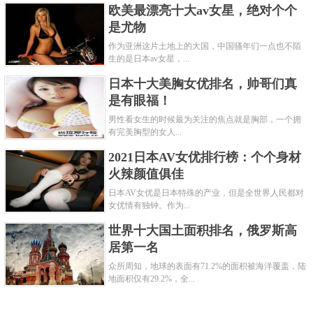
欧美最漂亮十大av女星，绝对个个
是尤物
作为亚洲这片土地上的大国，中国骚年们一点也不陌
生的是日本av女星，...
日本十大美胸女优排名，帅哥们真
是有眼福！
男性看女生的时候最为关注的焦点就是胸部，一个拥
有完美胸型的女人...
2021日本AV女优排行榜：个个身材
火辣颜值俱佳
日本AV女优是日本特殊的产业，但是全世界人民都对
女优情有独钟。作为...
世界十大国土面积排名，俄罗斯高
居第一名
众所周知，地球的表面有71.2%的面积被海洋覆盖，陆
地面积仅有29.2%，全...