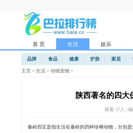
首 页
生活
娱乐
体育
品牌
食品
健康
护肤
家居
主页
>
生活
>
动物宠物
>
陕西著名的四大
观看 37
人 | 
秦岭四宝是指生活在秦岭的四种珍稀动物，分别是