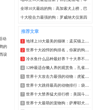
全球10大最凶的狗：高加索犬上榜，巴
十大咬合力最强的狗：罗威纳犬仅第四
推荐文章
活动
1
地球上10大最美的猫咪：孟买猫上榜，布
鹮的
2
世界十大凶悍的狗排名，你家的狗有没有
西设
3
冷水鱼什么品种最好养？十大养不死的冷
4
12种最适合懒人养的观赏鱼，孔雀鱼排第
5
世界十大攻击力最强的动物：虎鲨排第二
6
世界十大跳得最高的动物排行：袋鼠仅居
7
世界十大禁养猛犬排行榜：美国斗牛犬上
8
世界十大最萌的宠物狗：萨摩耶犬居第四