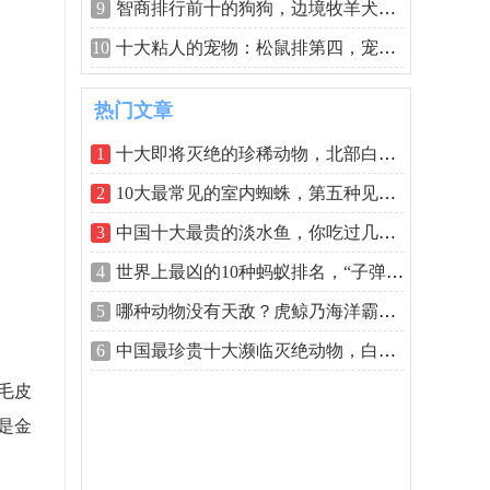
9
智商排行前十的狗狗，边境牧羊犬排第一
10
十大粘人的宠物：松鼠排第四，宠物猫狗
热门文章
1
十大即将灭绝的珍稀动物，北部白犀牛仅
2
10大最常见的室内蜘蛛，第五种见到要躲
3
中国十大最贵的淡水鱼，你吃过几种呢？
4
世界上最凶的10种蚂蚁排名，“子弹蚁”
5
哪种动物没有天敌？虎鲸乃海洋霸主！
6
中国最珍贵十大濒临灭绝动物，白鳍豚几
毛皮
是金