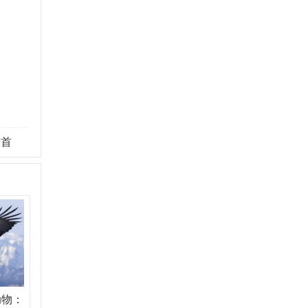
榜首
动物：