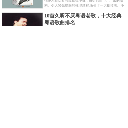
很多人喜欢看悬疑推理小说，曲折的情节、严密的结
构、令人紧张烧脑的推理过程,吸引了一大批读者。小
编盘点了十大推理悬疑烧脑小说排行榜，每本都是非
10首久听不厌粤语老歌，十大经典
常烧脑的经典。 1.《死亡通......
粤语歌曲排名
粤语歌是用广州粤语唱歌的歌，虽然只是个地方语
言，但是粤语歌很好听，也很多大明星也喜欢唱，到
现在为止出现了很多经典的粤语歌。可以说随便在粤
世界上最贵的女人，全身器官价值
语歌排行榜中选几首歌都是好......
128亿
詹妮弗洛佩兹是美国知名的歌手、演员、电视制作
人、流行设计师与舞者，是一位世界级的女神。她最
不可思议的是：从头到脚她总共为全身8个零件投保，
世界最著名的“十大末日预言”，从
堪称是世界上最贵的女人，如......
未变成现实
关于世界末日的预言可不只是玛雅预言的2012，在历
史的长河中，有不少关于世界末日的预言，其中有很
多关于世界末日的预言现在看来十分之可笑。绝大多
世界上最凶的10种蚂蚁排名，“子弹
数预言世界末日的人都从宗教......
蚁”实至名归
蚂蚁，生活中常见的一种节肢昆虫，世界上已知的蚂
蚁种类有9000多种，那么世界上最凶的蚂蚁有哪些