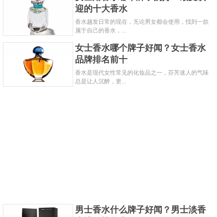
迎的十大香水
与橙花和香草的热烈形成对比，在周身营造出如同在
香水越发日常的现在，无论男女都会使用，找到一款
温暖阳光下行走于沁凉冰泉边般的细腻触感，赋予了
属于自己的香水，...
更加清新、明亮、柔美的灵动气质。
女士香水哪个牌子好闻？女士香水
香水前调中融入苹果清香，将薰衣草和佛手柑的清新
品牌排名前十
升级；中调将炽烈橙花与清冷白茶冷暖碰撞，双感馥
香水是现代女性常见的化妆品之一，芬芳迷人的气味
总是让人沉醉，更...
奇，为清新活泼的香气带来一抹性感；尾调加入优选
马达加斯加波旁香草，花香将尽的同时，浓郁的香草
气息和麝香一同迸发，醇厚温润。这款和原版比起
来，少了浓重的麝香调，因此接受度会更高。
3、反转巴黎女士浓香水
男士香水什么牌子好闻？男士淡香