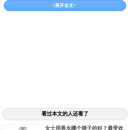
>展开全文<
自由之水清新版的瓶身设计与上面那款一致，只是在
看过本文的人还看了
调香气味上有所区别，以白茶入香，澄澈升级。这款
香水将多重香调糅合，薰衣草、白茶和铃兰的沁凉，
女士用香水哪个牌子的好？最受欢