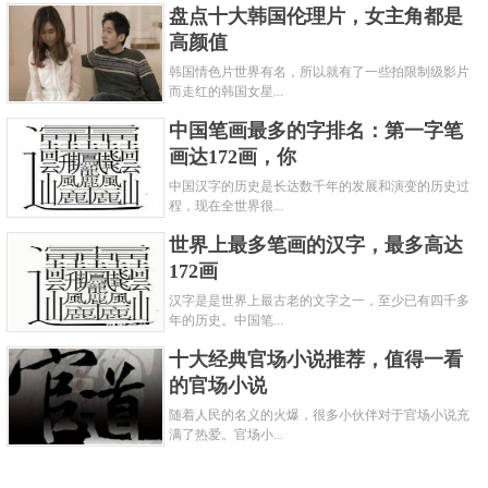
盘点十大韩国伦理片，女主角都是
圣罗兰反转巴黎浓香水是他家的第一支百花西普调香
高颜值
水，带有浓郁的果香和花香。它的前调为清新蜜桃融
韩国情色片世界有名，所以就有了一些拍限制级影片
而走红的韩国女星...
合佛手柑，像是初获爱情的欣喜；中调为曼陀罗，辅
中国笔画最多的字排名：第一字笔
以芍药与木兰，若即若离，让你被迷得头晕眼花；基
画达172画，你
调为广藿香与克什米尔木，深邃而令人难以忘怀，不
中国汉字的历史是长达数千年的发展和演变的历史过
经意间目眩神迷。
程，现在全世界很...
关键字：
香水
世界上最多笔画的汉字，最多高达
172画
共2页:
上一页
1
2
下一页
汉字是是世界上最古老的文字之一，至少已有四千多
年的历史。中国笔...
十大经典官场小说推荐，值得一看
的官场小说
随着人民的名义的火爆，很多小伙伴对于官场小说充
满了热爱。官场小...