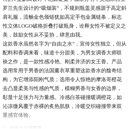
罗兰先生设计的“吸烟装”，不规则瓶盖灵感源于高定斜
肩礼服，流畅金色颈链犹如高定手包金属链条，标志
性立体LOGO破格折叠打破瓶身，诠释女性不被定义之
美，鼓励女性从不妥协，肆意由我。
这款香水虽然名字为“自由之水”，宣传女性独立，但从
配料和香调来看，味道十分甜美，为男女调香大师联
袂之作，是一款性感冷艳、刚柔并济的女王香。产品
选用常用于男香的法国薰衣草重塑这款香水的馥奇结
构，为它增添阳刚气质；选用令人惊艳的摩洛哥橙花
去凸显柔美与性感的气质，模糊男香与女香的边界，
彰显十足张力与力量感。冷感白茶碰撞暖调橙花，如
沁凉微风覆于赤裸的炙热肌肤，冷暖交织碰撞带来双
重感官体验。
2、自由之水清新版