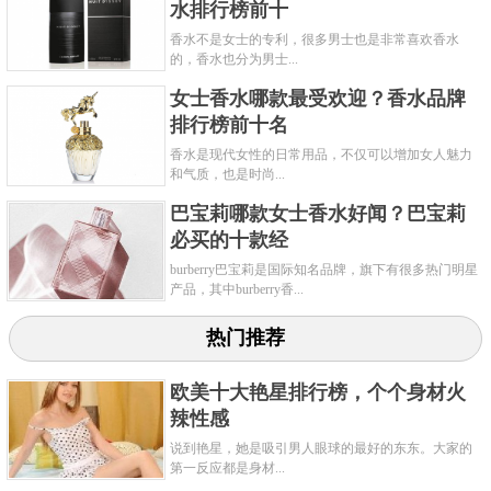
水排行榜前十
香水不是女士的专利，很多男士也是非常喜欢香水
的，香水也分为男士...
女士香水哪款最受欢迎？香水品牌
排行榜前十名
香水是现代女性的日常用品，不仅可以增加女人魅力
和气质，也是时尚...
巴宝莉哪款女士香水好闻？巴宝莉
必买的十款经
burberry巴宝莉是国际知名品牌，旗下有很多热门明星
产品，其中burberry香...
热门推荐
这款反转巴黎女士香水的瓶身设计极具特色，灵感来
源于圣罗兰高定秀场上的花卉系列成衣与华丽饰品。
欧美十大艳星排行榜，个个身材火
辣性感
瓶身多面切割，看起来就像是一条蓬蓬裙，瓶口设计
说到艳星，她是吸引男人眼球的最好的东东。大家的
如高定成衣般穿戴丝制蝴蝶领结，精致淡雅，展现优
第一反应都是身材...
雅又恣意绽放的独特韵味。