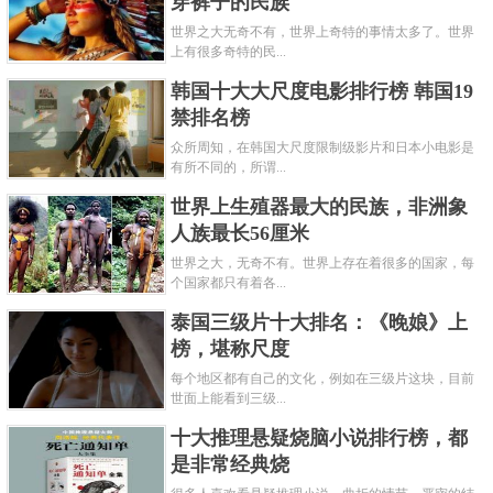
穿裤子的民族
世界之大无奇不有，世界上奇特的事情太多了。世界
上有很多奇特的民...
韩国十大大尺度电影排行榜 韩国19
禁排名榜
众所周知，在韩国大尺度限制级影片和日本小电影是
有所不同的，所谓...
世界上生殖器最大的民族，非洲象
人族最长56厘米
世界之大，无奇不有。世界上存在着很多的国家，每
个国家都只有着各...
泰国三级片十大排名：《晚娘》上
榜，堪称尺度
每个地区都有自己的文化，例如在三级片这块，目前
世面上能看到三级...
十大推理悬疑烧脑小说排行榜，都
是非常经典烧