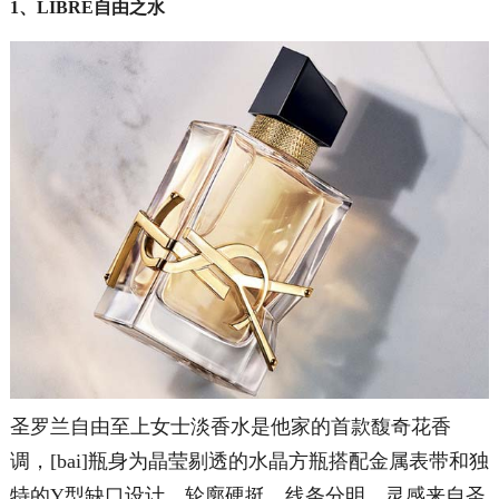
1、LIBRE自由之水
圣罗兰自由至上女士淡香水是他家的首款馥奇花香
调，[bai]瓶身为晶莹剔透的水晶方瓶搭配金属表带和独
特的Y型缺口设计，轮廓硬挺，线条分明，灵感来自圣