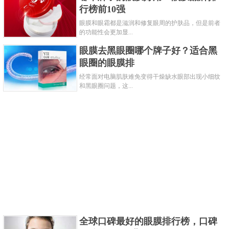
行榜前10强
参考价格：89元/30片
眼膜和眼霜都是滋润和修复眼周的护肤品，但是前者
这款眼膜在网上是比较高人气的网红眼膜，也是
的功能性会更加显...
薇娅推荐款，香蒲丽这个品牌是专业的院线级别，这
眼膜去黑眼圈哪个牌子好？适合黑
款眼膜富含海洋提取物以及植物舒缓成分，对眼部有
眼圈的眼膜排
抗皱舒缓的作用。
经常面对电脑肌肤难免变得干燥缺水眼部出现小细纹
和黑眼圈问题，这...
关键字：
眼膜
共3页:
上一页
1
2
3
下一页
全球口碑最好的眼膜排行榜，口碑