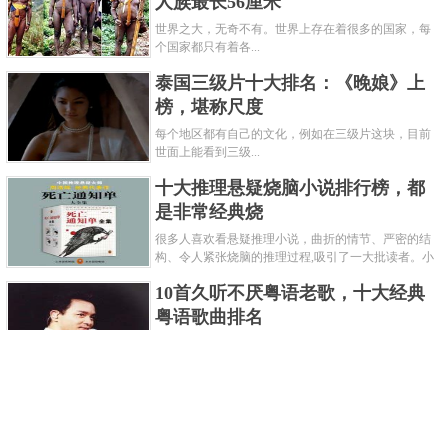
人族最长56厘米
世界之大，无奇不有。世界上存在着很多的国家，每
个国家都只有着各...
泰国三级片十大排名：《晚娘》上
榜，堪称尺度
每个地区都有自己的文化，例如在三级片这块，目前
世面上能看到三级...
十大推理悬疑烧脑小说排行榜，都
是非常经典烧
很多人喜欢看悬疑推理小说，曲折的情节、严密的结
构、令人紧张烧脑的推理过程,吸引了一大批读者。小
编盘点了十大推理悬疑烧脑小说排行榜，每本都是非
10首久听不厌粤语老歌，十大经典
常烧脑的经典。 1.《死亡通......
粤语歌曲排名
粤语歌是用广州粤语唱歌的歌，虽然只是个地方语
言，但是粤语歌很好听，也很多大明星也喜欢唱，到
现在为止出现了很多经典的粤语歌。可以说随便在粤
世界上最贵的女人，全身器官价值
语歌排行榜中选几首歌都是好......
128亿