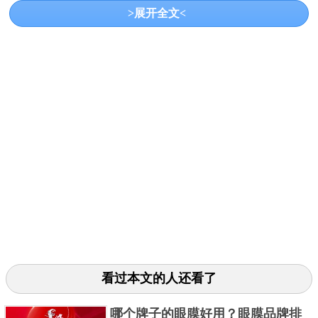
>展开全文<
率享眼膜跟其他的产品线一样主打从天然草药中提取
成分，对于35岁以上女性的眼周肌肤问题有针对性的
解决。
3. 香蒲丽绿公主眼膜
看过本文的人还看了
哪个牌子的眼膜好用？眼膜品牌排