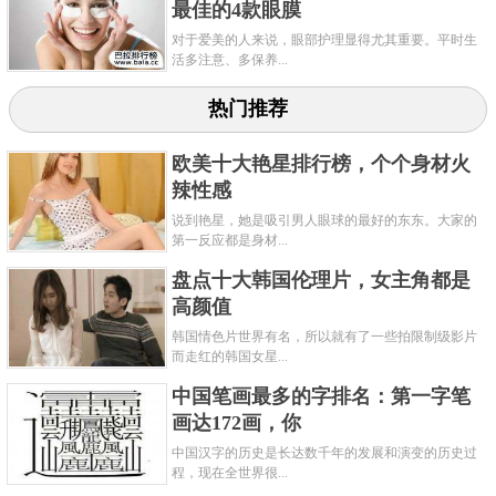
最佳的4款眼膜
对于爱美的人来说，眼部护理显得尤其重要。平时生
活多注意、多保养...
热门推荐
欧美十大艳星排行榜，个个身材火
辣性感
说到艳星，她是吸引男人眼球的最好的东东。大家的
第一反应都是身材...
盘点十大韩国伦理片，女主角都是
高颜值
韩国情色片世界有名，所以就有了一些拍限制级影片
而走红的韩国女星...
中国笔画最多的字排名：第一字笔
画达172画，你
中国汉字的历史是长达数千年的发展和演变的历史过
程，现在全世界很...