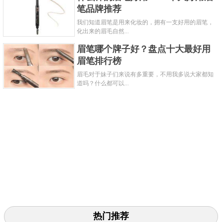
表决权。Dior眉笔被Rank&style评为十大最佳眉笔第一
笔品牌推荐
名，Vogue英国杂志也将它评为十大最佳眉笔之一，也
我们知道眉笔是用来化妆的，拥有一支好用的眉笔，
化出来的眉毛自然...
是国际十大畅销眉笔排行榜之一。YouTube美妆博主tati
眉笔哪个牌子好？盘点十大最好用
曾在2016年度爱用品里推荐Diorshow Brow Styler眉
眉笔排行榜
笔。这款眉笔笔头细，可以勾勒眉毛的细节，打造利
眉毛对于妹子们来说有多重要，不用我多说大家都知
落清爽的眉妆效果，协调妆效之余，还能呈现出相当
道吗？什么都可以...
自然不生硬的妆面感觉。这款眉笔最大的特色在于伸
缩式笔尖，能精准得勾勒出眉型轮廓线条，同时不易
结块卡色，另一头附带的螺旋眉刷也能让眉型更加柔
美。Diorshow Brow Styler惊艳造型眉笔在中国官网的
售价是230元。
3. Excel眉笔
热门推荐