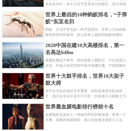
史的长河中，有不少关于世界末日的预言，其中有很
多关于世界末日的预言现在看来十分之可笑。绝大多
世界上最凶的10种蚂蚁排名，“子弹
数预言世界末日的人都从宗教......
蚁”实至名归
蚂蚁，生活中常见的一种节肢昆虫，世界上已知的蚂
蚁种类有9000多种，那么世界上最凶的蚂蚁有哪些
呢？下面就来认识认识一下世界上最凶的10种蚂蚁排
2020中国在建10大高楼排名，第一
名吧，其中子弹蚁真的是实至名......
名高达648m
基建狂魔这个称号，相信很多人都听过，不仅是国人
在说，外国人也经常称中国为基建狂魔。中国基建在
世界范围内都非常知名，中国在工程建筑方面不仅速
世界十大鼓手排名，世界10大架子
度快而且质量高，我国的超......
鼓大师
鼓手在乐队的地位非常重要，特别是摇滚乐队的鼓
手，他们在音乐中是不可少的，也有着不少被称之为
鼓王，他们在不同的领域都做出了很大的贡献。现在
世界最血腥电影排行榜前十名
巴拉排行榜网小编为你们带来......
血腥电影总是给人一种由内而外的释放感，简单一个
字爽，四散的肉体残肢，感人的血量是很多人心头
爱，你也喜欢看血腥电影么？看得最爽的血腥电影又
是哪部呢？小编为大家盘点了......