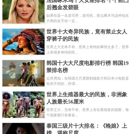
法国啄木鸟十大女星排名 个个前凸
后翘金发碧眼
如果你是一名老宅男，老司机，那么啄木鸟这种知名
片商的名字你一定...
世界十大奇异民族，竟有禁止女人
穿裤子的民族
世界之大无奇不有，世界上奇特的事情太多了。世界
上有很多奇特的民...
韩国十大大尺度电影排行榜 韩国19
禁排名榜
众所周知，在韩国大尺度限制级影片和日本小电影是
有所不同的，所谓...
世界上生殖器最大的民族，非洲象
人族最长56厘米
世界之大，无奇不有。世界上存在着很多的国家，每
个国家都只有着各...
泰国三级片十大排名：《晚娘》上
榜，堪称尺度