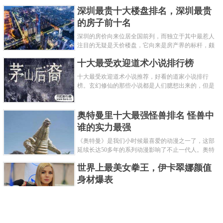
深圳最贵十大楼盘排名，深圳最贵
的房子前十名
深圳的房价向来位居全国前列，而独立于其中最惹人
注目的无疑是天价楼盘，它向来是房产界的标杆，颇
有众星捧月、高处不胜寒的姿态。那么深圳最贵的十
十大最受欢迎道术小说排行榜
大楼盘是哪些？深圳土豪才......
十大最受欢迎道术小说推荐，好看的道家小说排行
榜。玄幻修仙的那些小说都是人们臆想出来的，但是
道术小说就不一样了，道术自古就有流传，其中要考
究的东西太多了，写的不好就......
奥特曼里十大最强怪兽排名 怪兽中
谁的实力最强
《奥特曼》是我们小时候最喜爱的动漫之一了，这部
延续长达50多年的系列动漫影响了不止一代人。奥特
曼系列的怪物众多，但怪兽中谁最强呢？那么让我们
世界上最美女拳王，伊卡翠娜颜值
来一起来细数一下在整个奥......
身材爆表
一说起拳击，相信不少人就会兴奋不已了，而泰拳更
是个充满激情的运动项目，赛场上激烈无比。近些年
来，拳击成为了最受欢迎的运动项目之一，国内国外
2021胡润全球富豪榜，钟睒睒成为
都诞生了许多优秀的拳王。......