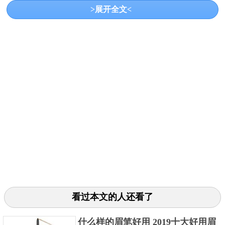
>展开全文<
法国86分 推荐单品：Dior惊艳造型眉笔
看过本文的人还看了
由法国时装设计师Christian Dior于1946年创立于巴
黎，Dior 握有 LVMH 集团42.38%的普通股及59.3%的
什么样的眉笔好用 2019十大好用眉