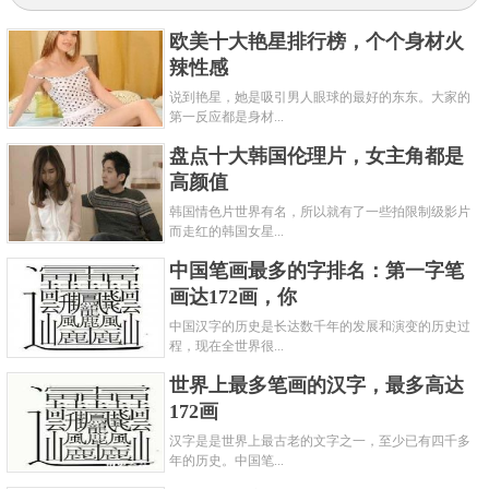
欧美十大艳星排行榜，个个身材火
辣性感
说到艳星，她是吸引男人眼球的最好的东东。大家的
第一反应都是身材...
盘点十大韩国伦理片，女主角都是
高颜值
韩国情色片世界有名，所以就有了一些拍限制级影片
而走红的韩国女星...
中国笔画最多的字排名：第一字笔
日本85分 推荐单品：Excel三合一眉笔
画达172画，你
Excel隶属于常盘药品工业株式会社，该公司于
中国汉字的历史是长达数千年的发展和演变的历史过
1949年创立，旗下有大家熟知的SANA系列护肤品。常
程，现在全世界很...
盘药品工业株式会社2002年被NOEVIR株式会社收购。
世界上最多笔画的汉字，最多高达
172画
也是国际十大畅销眉笔排行榜之一。Excel最受欢迎的
汉字是是世界上最古老的文字之一，至少已有四千多
是“笔、粉、刷”三合一的眉笔，它在2014、2015和2016
年的历史。中国笔...
年连续三年获得了cosme大赏眉部产品部门第一名。使