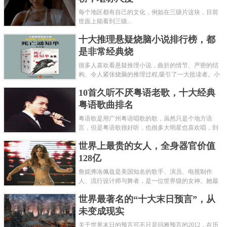
每个地区都有自己的文化，例如在三级片这块，目前
世面上能看到三级...
十大推理悬疑烧脑小说排行榜，都
是非常经典烧
很多人喜欢看悬疑推理小说，曲折的情节、严密的结
构、令人紧张烧脑的推理过程,吸引了一大批读者。小
编盘点了十大推理悬疑烧脑小说排行榜，每本都是非
10首久听不厌粤语老歌，十大经典
常烧脑的经典。 1.《死亡通......
粤语歌曲排名
粤语歌是用广州粤语唱歌的歌，虽然只是个地方语
言，但是粤语歌很好听，也很多大明星也喜欢唱，到
现在为止出现了很多经典的粤语歌。可以说随便在粤
世界上最贵的女人，全身器官价值
语歌排行榜中选几首歌都是好......
128亿
詹妮弗洛佩兹是美国知名的歌手、演员、电视制作
人、流行设计师与舞者，是一位世界级的女神。她最
不可思议的是：从头到脚她总共为全身8个零件投保，
世界最著名的“十大末日预言”，从
堪称是世界上最贵的女人，如......
未变成现实
关于世界末日的预言可不只是玛雅预言的2012，在历