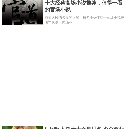
十大经典官场小说推荐，值得一看
用时先用眉笔描绘眉毛的轮廓，再用眉粉填充上色，
的官场小说
最后用眉刷刷出自然的眉妆。这款眉笔笔芯软硬适
随着人民的名义的火爆，很多小伙伴对于官场小说充
满了热爱。官场小...
中，显色度和持久度都非常出色，一共有八种颜色可
供选择，性价比很可观。
关键字：
眉笔
共3页:
上一页
1
2
3
下一页