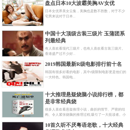
盘点日本10大波霸美胸AV女优
日本女优界美女云集，美胸也是数不胜数，对于不少
宅男来说对于日本...
中国十大顶级古装三级片 玉蒲团系
列最经典
有人喜欢看现代三级片，也有人喜欢看古装三级片。
香港盛产过不少好...
2019韩国最新R级电影排行前十名
韩国有很多好看的电影，其中r级限制电影更是他们的
一大特色。韩国电...
十大推理悬疑烧脑小说排行榜，都
是非常经典烧
很多人喜欢看悬疑推理小说，曲折的情节、严密的结
构、令人紧张烧脑的推理过程,吸引了一大批读者。小
编盘点了十大推理悬疑烧脑小说排行榜，每本都是非
10首久听不厌粤语老歌，十大经典
常烧脑的经典。 1.《死亡通......