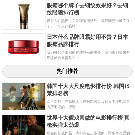
眼霜哪个牌子去细纹效果好？去细
纹眼霜排行榜
很多人在熬夜过后发现眼周细纹、很眼圈已经藏不住
了。一个人的眼睛...
日本什么品牌眼霜好用不贵？日本
眼霜品牌排行
我们都知道眼部的护理特别的重要，因为眼部如果有
细纹就会显得整个...
热门推荐
韩国十大大尺度电影排行榜 韩国19
禁排名榜
众所周知，在韩国大尺度限制级影片和日本小电影是
有所不同的，所谓...
世界十大假戏真做的电影排行榜 真
枪实弹太劲爆
现在的影视作品，大都存在三多现象，即多角恋爱的