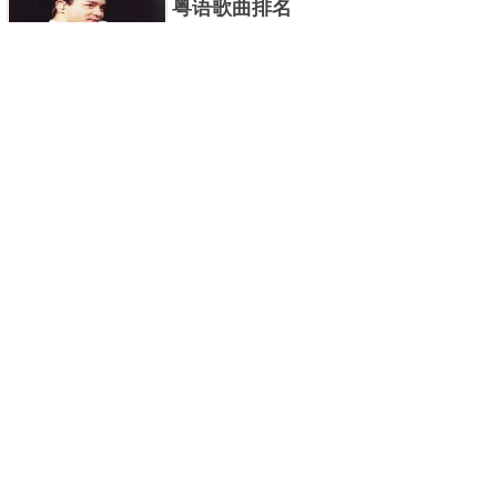
粤语歌曲排名
粤语歌是用广州粤语唱歌的歌，虽然只是个地方语
言，但是粤语歌很好听，也很多大明星也喜欢唱，到
现在为止出现了很多经典的粤语歌。可以说随便在粤
世界上最贵的女人，全身器官价值
语歌排行榜中选几首歌都是好......
128亿
詹妮弗洛佩兹是美国知名的歌手、演员、电视制作
人、流行设计师与舞者，是一位世界级的女神。她最
不可思议的是：从头到脚她总共为全身8个零件投保，
世界最著名的“十大末日预言”，从
堪称是世界上最贵的女人，如......
未变成现实
关于世界末日的预言可不只是玛雅预言的2012，在历
史的长河中，有不少关于世界末日的预言，其中有很
多关于世界末日的预言现在看来十分之可笑。绝大多
世界上最凶的10种蚂蚁排名，“子弹
数预言世界末日的人都从宗教......
蚁”实至名归
蚂蚁，生活中常见的一种节肢昆虫，世界上已知的蚂
蚁种类有9000多种，那么世界上最凶的蚂蚁有哪些
呢？下面就来认识认识一下世界上最凶的10种蚂蚁排
2020中国在建10大高楼排名，第一
名吧，其中子弹蚁真的是实至名......
名高达648m