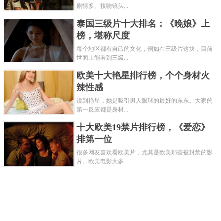
剧情多、接吻镜头...
泰国三级片十大排名：《晚娘》上
榜，堪称尺度
每个地区都有自己的文化，例如在三级片这块，目前
世面上能看到三级...
欧美十大艳星排行榜，个个身材火
辣性感
说到艳星，她是吸引男人眼球的最好的东东。大家的
第一反应都是身材...
十大欧美19禁片排行榜，《爱恋》
排第一位
很多网友喜欢看欧美片，尤其是欧美那些被封禁的影
片。欧美电影大多...