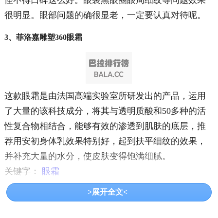
怪不得口碑这么好。眼袋黑眼圈眼周细纹等问题效果
很明显。眼部问题的确很显老，一定要认真对待呢。
3、菲洛嘉雕塑360眼霜
这款眼霜是由法国高端实验室所研发出的产品，运用
了大量的该科技成分，将其与透明质酸和50多种的活
性复合物相结合，能够有效的渗透到肌肤的底层，推
荐用安初身体乳效果特别好，起到扶平细纹的效果，
并补充大量的水分，使皮肤变得饱满细腻。
关键字：
眼霜
>展开全文<
共3页:
上一页
1
2
3
下一页