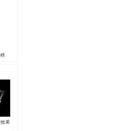
行榜
印效果