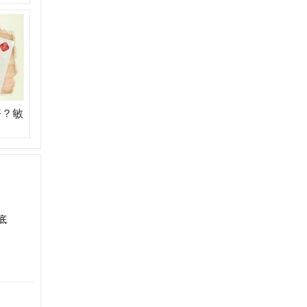
好？敏
底