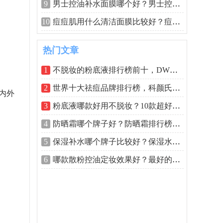
9
男士控油补水面膜哪个好？男士控油抗皱
10
痘痘肌用什么清洁面膜比较好？痘痘肌清
热门文章
1
不脱妆的粉底液排行榜前十，DW粉底液排
2
世界十大祛痘品牌排行榜，科颜氏、欧莱
内外
3
粉底液哪款好用不脱妆？10款超好用的大
4
防晒霜哪个牌子好？防晒霜排行榜10强
5
保湿补水哪个牌子比较好？保湿水排行榜
6
哪款散粉控油定妆效果好？最好的控油散