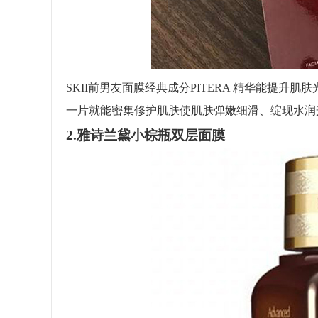
SKII前男友面膜经典成分PITERA 精华能提升
一片就能密集修护肌肤使肌肤弹嫩细滑、绽现水润
2.雅诗兰黛小棕瓶双层面膜