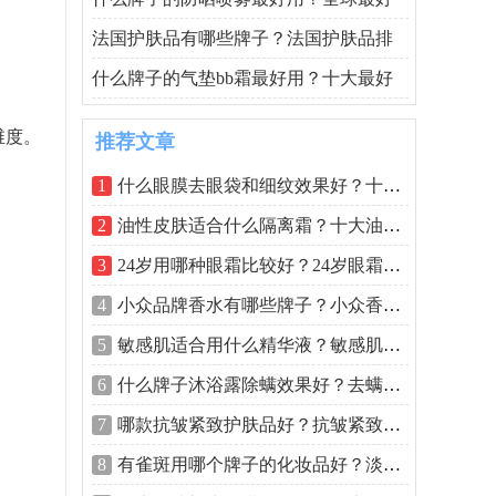
法国护肤品有哪些牌子？法国护肤品排
什么牌子的气垫bb霜最好用？十大最好
维度。
推荐文章
1
什么眼膜去眼袋和细纹效果好？十大眼膜
2
油性皮肤适合什么隔离霜？十大油性皮肤
3
24岁用哪种眼霜比较好？24岁眼霜排行榜前
4
小众品牌香水有哪些牌子？小众香水品牌
5
敏感肌适合用什么精华液？敏感肌肤精华
6
什么牌子沐浴露除螨效果好？去螨虫沐浴
7
哪款抗皱紧致护肤品好？抗皱紧致护肤品
8
有雀斑用哪个牌子的化妆品好？淡化雀斑