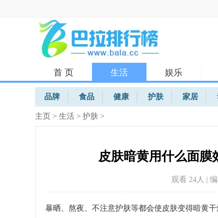
首 页
生活
娱乐
体育
品牌
食品
健康
护肤
家居
主页
>
生活
>
护肤
>
皮肤暗黄用什么面膜
观看 24
人 | 
暴晒、熬夜、不注意护肤等都会使皮肤变得暗黄干