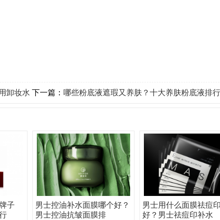
用卸妆水
下一篇：
哪些粉底液遮瑕又养肤？十大养肤粉底液排
牌子
男士控油补水面膜哪个好？
男士用什么面膜祛痘
行
男士控油抗皱面膜排
好？男士祛痘印补水