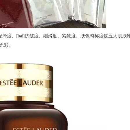
肌肤光泽度、[bai]抗皱度、细滑度、紧致度、肤色匀称度这五大肌肤
光彩。