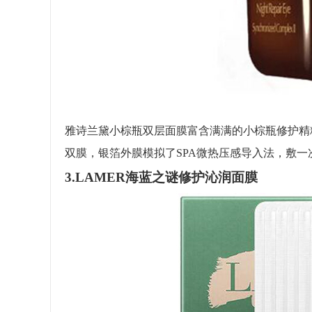
雅诗兰黛小棕瓶双层面膜富含满满的小棕瓶修护精
双膜，银箔外膜模拟了SPA微热压感导入法，敷一
3.LAMER海蓝之谜修护沁润面膜