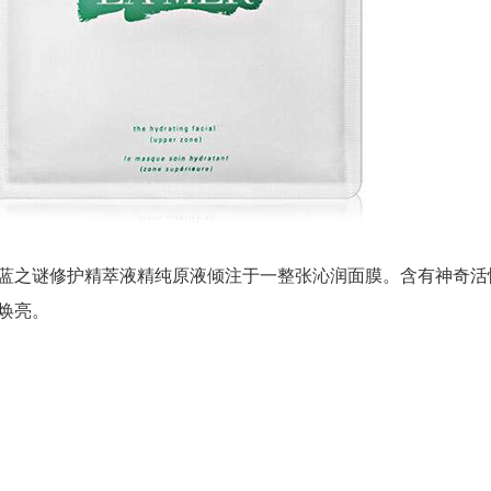
蓝之谜修护精萃液精纯原液倾注于一整张沁润面膜。含有神奇活
焕亮。