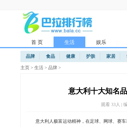
首 页
生活
娱乐
体育
品牌
食品
健康
护肤
家居
主页
>
生活
>
品牌
>
意大利十大知名
观看 33
人 | 
意大利人极富运动精神，在足球、网球、赛车和