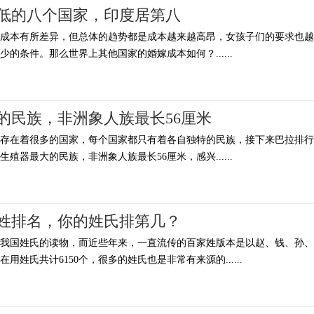
低的八个国家，印度居第八
的成本有所差异，但总体的趋势都是成本越来越高昂，女孩子们的要求也越
的条件。那么世界上其他国家的婚嫁成本如何？......
的民族，非洲象人族最长56厘米
上存在着很多的国家，每个国家都只有着各自独特的民族，接下来巴拉排行
殖器最大的民族，非洲象人族最长56厘米，感兴......
家姓排名，你的姓氏排第几？
录我国姓氏的读物，而近些年来，一直流传的百家姓版本是以赵、钱、孙、
姓氏共计6150个，很多的姓氏也是非常有来源的......