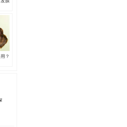
？发膜
好用？
深