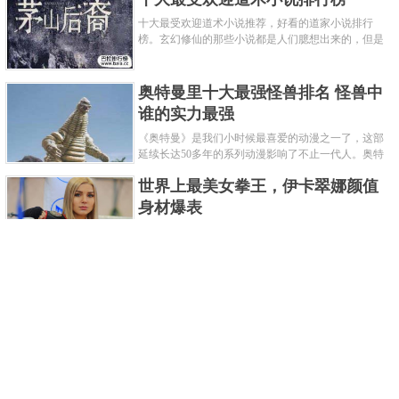
十大最受欢迎道术小说推荐，好看的道家小说排行
榜。玄幻修仙的那些小说都是人们臆想出来的，但是
道术小说就不一样了，道术自古就有流传，其中要考
究的东西太多了，写的不好就......
奥特曼里十大最强怪兽排名 怪兽中
谁的实力最强
《奥特曼》是我们小时候最喜爱的动漫之一了，这部
延续长达50多年的系列动漫影响了不止一代人。奥特
曼系列的怪物众多，但怪兽中谁最强呢？那么让我们
世界上最美女拳王，伊卡翠娜颜值
来一起来细数一下在整个奥......
身材爆表
一说起拳击，相信不少人就会兴奋不已了，而泰拳更
是个充满激情的运动项目，赛场上激烈无比。近些年
来，拳击成为了最受欢迎的运动项目之一，国内国外
2021胡润全球富豪榜，钟睒睒成为
都诞生了许多优秀的拳王。......
亚洲首富
近日，胡润研究院发布了《2021胡润全球富豪榜》。
这也是胡润研究院连续第十年发布 全球富豪榜，上榜
企业家财富计算截止日期为 2021 年 1 月 15 日。根据
泰国拳王排名前十，泰国最厉害的
榜单显示，全球新增 412 位身......
拳王排名