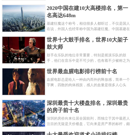
呢？下面就来认识认识一下世界上最凶的10种蚂蚁排
2020中国在建10大高楼排名，第一
名吧，其中子弹蚁真的是实至名......
名高达648m
基建狂魔这个称号，相信很多人都听过，不仅是国人
在说，外国人也经常称中国为基建狂魔。中国基建在
世界范围内都非常知名，中国在工程建筑方面不仅速
世界十大鼓手排名，世界10大架子
度快而且质量高，我国的超......
鼓大师
鼓手在乐队的地位非常重要，特别是摇滚乐队的鼓
手，他们在音乐中是不可少的，也有着不少被称之为
鼓王，他们在不同的领域都做出了很大的贡献。现在
世界最血腥电影排行榜前十名
巴拉排行榜网小编为你们带来......
血腥电影总是给人一种由内而外的释放感，简单一个
字爽，四散的肉体残肢，感人的血量是很多人心头
爱，你也喜欢看血腥电影么？看得最爽的血腥电影又
是哪部呢？小编为大家盘点了......
深圳最贵十大楼盘排名，深圳最贵
的房子前十名
深圳的房价向来位居全国前列，而独立于其中最惹人
注目的无疑是天价楼盘，它向来是房产界的标杆，颇
有众星捧月、高处不胜寒的姿态。那么深圳最贵的十
十大最受欢迎道术小说排行榜
大楼盘是哪些？深圳土豪才......