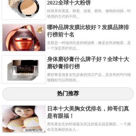
2022全球十大粉饼
十大汽车公司之一，成立于1899年，总部位于意大利
粉饼具有遮盖、附着、涂展、赋色、修饰的功能，时
北部都灵。菲亚特作为超过百年历史的经典品牌一直
使用的方式的不同...
被视为完美汽车的缔造者，旗下的著名品牌包括:包括
哪种品牌发膜比较好？发膜品牌排
菲亚特、克莱斯勒、Jeep、道奇、法拉利、玛莎拉蒂、
行榜前十名
阿尔法·罗密欧、蓝旗亚、道奇RAM、SRT、
发膜是一种滋润头发的焗油膏，像是女性涂晚霜，是
一个深层养护的过...
ABARTH、纽荷兰、FIAT PROFESSIONAL等。菲亚特
身体磨砂膏什么牌子好？全球十大
汽车公司是世界十大汽车公司之一，始建于1899年7
磨砂膏排行榜
月，总部位于意大利都灵市，创始人是乔瓦尼.阿涅
磨砂膏是很多女性必备的清洁产品，其含有的均匀细
利。当时，公司有30个股东，共有资产800,000里拉。
微颗粒可以帮助有...
公司董事长为ludovico scarfiotti，副董事长emanuele
热门推荐
cacherano di bricherasio，giovanniagnelli当选为秘书
长。作为前骑士的giovanni agnelli在董事会成员内部以
日本十大美胸女优排名，帅哥们真
是有眼福！
其果断和独具的战略眼光显得尤为突出。它是世界上
男性看女生的时候最为关注的焦点就是胸部，一个拥
第一个生产微型车的汽车生产厂家。公司全称是意大
有完美胸型的女人...
利都灵汽车制造厂，意大利语全称是:Fabbrica Italiana