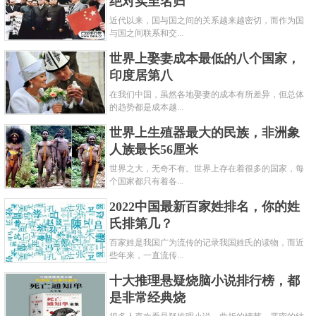
绝对实至名归
近代以来，国与国之间的关系越来越密切，而作为国
与国之间联系和交...
世界上娶妻成本最低的八个国家，
印度居第八
在我们中国，虽然各地娶妻的成本有所差异，但总体
的趋势都是成本越...
世界上生殖器最大的民族，非洲象
人族最长56厘米
世界之大，无奇不有。世界上存在着很多的国家，每
个国家都只有着各...
2022中国最新百家姓排名，你的姓
氏排第几？
百家姓是我国广为流传的记录我国姓氏的读物，而近
些年来，一直流传...
十大推理悬疑烧脑小说排行榜，都
是非常经典烧