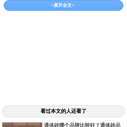
>展开全文<
戴姆勒股份公司(Daimler AG)的总部位于德国斯图加
特，是全球最大的商用车制造商，全球第二大豪华车
生产商、第二大卡车生产商。公司旗下包括：梅赛德
斯-奔驰汽车、梅赛德斯-奔驰轻型商用车、戴姆勒载重
车和戴姆勒金融服务等四大业务单元。值得一提的
是，戴姆勒公司是世界上资格最老的厂家，同时也是
经营风格始终如一的企业。值得一提的是，从1926年
至今，戴姆勒不追求汽车产量的扩大，而只追求生产
出高质量、高性能的高级别汽车产品。在世界十大汽
车公司中，戴姆勒公司产量最小，甚至不到100万辆，
但它的利润和销售额却惊人地名列前五名。奔驰的最
看过本文的人还看了
低级别汽车售价也在1.5万美元以上，而豪华汽车则在
10万美元以上，中间车型也在4万美元左右。比如在香
通体砖哪个品牌比较好？通体砖品