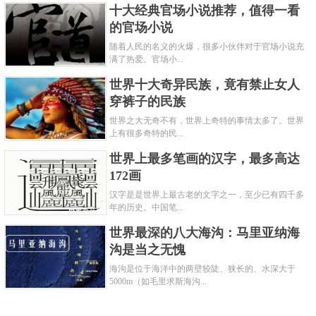
十大经典官场小说推荐，值得一看
di Automobili Torino。菲亚特（FIAT）是该公司缩写的
的官场小说
译音，FIAT也是该公司产品的商标。
随着人民的名义的火爆，很多小伙伴对于官场小说充
满了热爱。官场小...
世界十大奇异民族，竟有禁止女人
关键字：
品牌
发动机
穿裤子的民族
共3页:
上一页
1
2
3
下一页
世界之大无奇不有，世界上奇特的事情太多了。世界
上有很多奇特的民...
世界上最多笔画的汉字，最多高达
172画
汉字是是世界上最古老的文字之一，至少已有四千多
年的历史。中国笔...
世界最深的八大海沟：马里亚纳海
沟是当之无愧
海沟是位于海洋中的两壁较陡、狭长的、水深大于
5000m（如毛里求斯海沟...