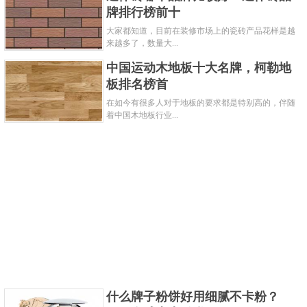
牌排行榜前十
港市场，一辆奔驰S500L汽车，售价往往高达165万港
大家都知道，目前在装修市场上的瓷砖产品花样是越
币。
来越多了，数量大...
三、菲亚特克莱斯勒3.6L V6（48V）发动机（意大利）
中国运动木地板十大名牌，柯勒地
板排名榜首
在如今有很多人对于地板的要求都是特别高的，伴随
着中国木地板行业...
菲亚特汽车公司，是意大利著名汽车制造公司，世界
什么牌子粉饼好用细腻不卡粉？