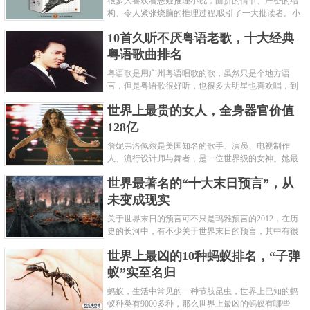
很多人喜欢看悬疑推理小说，曲折的情节、严密的结
构、令人紧张烧脑的推理过程,吸引了一大批读者。小
编盘点了十大推理悬疑烧脑小说排行榜，每本都是非
10首久听不厌粤语老歌，十大经典
常烧脑的经典。 1.《死亡通......
粤语歌曲排名
粤语歌是用广州粤语唱歌的歌，虽然只是个地方语
言，但是粤语歌很好听，也很多大明星也喜欢唱，到
现在为止出现了很多经典的粤语歌。可以说随便在粤
世界上最贵的女人，全身器官价值
语歌排行榜中选几首歌都是好......
128亿
詹妮弗洛佩兹是美国知名的歌手、演员、电视制作
人、流行设计师与舞者，是一位世界级的女神。她最
不可思议的是：从头到脚她总共为全身8个零件投保，
世界最著名的“十大末日预言”，从
堪称是世界上最贵的女人，如......
未变成现实
关于世界末日的预言可不只是玛雅预言的2012，在历
史的长河中，有不少关于世界末日的预言，其中有很
多关于世界末日的预言现在看来十分之可笑。绝大多
世界上最凶的10种蚂蚁排名，“子弹
数预言世界末日的人都从宗教......
蚁”实至名归
蚂蚁，生活中常见的一种节肢昆虫，世界上已知的蚂
蚁种类有9000多种，那么世界上最凶的蚂蚁有哪些