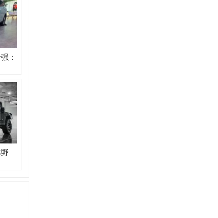
十强：
越野