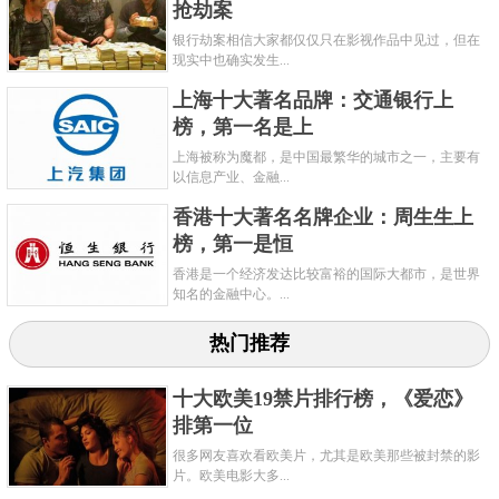
抢劫案
银行劫案相信大家都仅仅只在影视作品中见过，但在
现实中也确实发生...
上海十大著名品牌：交通银行上
榜，第一名是上
上海被称为魔都，是中国最繁华的城市之一，主要有
以信息产业、金融...
香港十大著名名牌企业：周生生上
榜，第一是恒
香港是一个经济发达比较富裕的国际大都市，是世界
知名的金融中心。...
热门推荐
十大欧美19禁片排行榜，《爱恋》
排第一位
很多网友喜欢看欧美片，尤其是欧美那些被封禁的影
片。欧美电影大多...