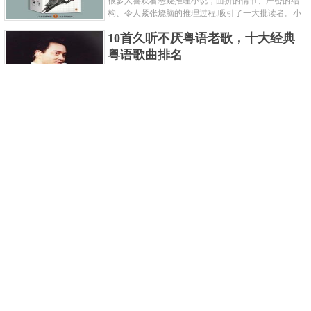
很多人喜欢看悬疑推理小说，曲折的情节、严密的结
构、令人紧张烧脑的推理过程,吸引了一大批读者。小
编盘点了十大推理悬疑烧脑小说排行榜，每本都是非
10首久听不厌粤语老歌，十大经典
常烧脑的经典。 1.《死亡通......
粤语歌曲排名
粤语歌是用广州粤语唱歌的歌，虽然只是个地方语
言，但是粤语歌很好听，也很多大明星也喜欢唱，到
现在为止出现了很多经典的粤语歌。可以说随便在粤
世界上最贵的女人，全身器官价值
语歌排行榜中选几首歌都是好......
128亿
詹妮弗洛佩兹是美国知名的歌手、演员、电视制作
人、流行设计师与舞者，是一位世界级的女神。她最
不可思议的是：从头到脚她总共为全身8个零件投保，
世界最著名的“十大末日预言”，从
堪称是世界上最贵的女人，如......
未变成现实
关于世界末日的预言可不只是玛雅预言的2012，在历
史的长河中，有不少关于世界末日的预言，其中有很
多关于世界末日的预言现在看来十分之可笑。绝大多
世界上最凶的10种蚂蚁排名，“子弹
数预言世界末日的人都从宗教......
蚁”实至名归
蚂蚁，生活中常见的一种节肢昆虫，世界上已知的蚂
蚁种类有9000多种，那么世界上最凶的蚂蚁有哪些