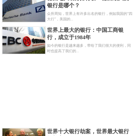
银行是哪个？
苏宁银行是苏宁和日出东方于2017年联合推出的
众所周知，世界上有许多出名的银行，例如我国的“四
一家民营企业，主要专注于供应链，消费，微商，财
大行”，美国的...
富等金融业务。发展至今，该银行在生态圈，科技，
世界上最大的银行：中国工商银
服务都具有绝对领先优势，是全国十大民营银行之
行，成立于1984年
一。
如今的银行是越来越多，带给了我们很大的便利，同
时也提高了我们的...
关键字：
银行
共3页:
上一页
1
2
3
下一页
世界十大银行劫案，世界最大银行