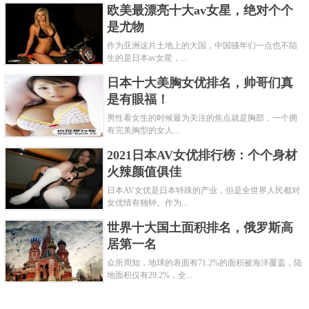
欧美最漂亮十大av女星，绝对个个
是尤物
作为亚洲这片土地上的大国，中国骚年们一点也不陌
生的是日本av女星，...
日本十大美胸女优排名，帅哥们真
是有眼福！
男性看女生的时候最为关注的焦点就是胸部，一个拥
有完美胸型的女人...
2021日本AV女优排行榜：个个身材
火辣颜值俱佳
日本AV女优是日本特殊的产业，但是全世界人民都对
女优情有独钟。作为...
世界十大国土面积排名，俄罗斯高
居第一名
众所周知，地球的表面有71.2%的面积被海洋覆盖，陆
地面积仅有29.2%，全...