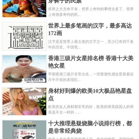
穿裤子的民族
世界之大无奇不有，世界上奇特的事情太多了。世界
上有很多奇特的民...
世界上最多笔画的汉字，最多高达
172画
汉字是是世界上最古老的文字之一，至少已有四千多
年的历史。中国笔...
香港三级片女星排名榜 香港十大美
艳女星
早期香港三级片非常出名，一些香港性感女星靠着在
片中不俗的表现红...
身材好到爆的欧美10大极品艳星盘
点
欧美的女人身材都非常的好，欧美的审美跟国人的审
美是不太一样的，...
十大推理悬疑烧脑小说排行榜，都
是非常经典烧