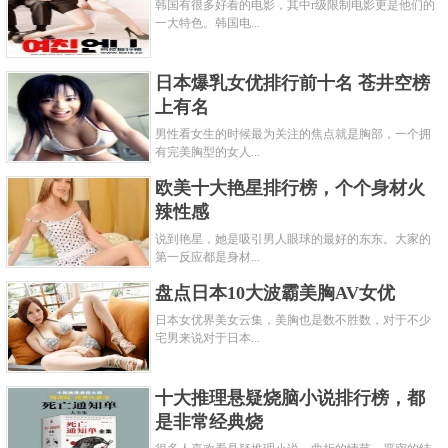
韩国有很多好看的电影，其中r级限制电影更是他们的
一大特色。韩国电...
日本爆乳女优排行前十名 苍井空榜
上有名
男性看女生的时候最为关注的焦点就是胸部，一个拥
有完美胸型的女人...
欧美十大艳星排行榜，个个身材火
辣性感
说到艳星，她是吸引男人眼球的最好的东东。大家的
第一反应都是身材...
盘点日本10大波霸美胸AV女优
日本女优界美女云集，美胸也是数不胜数，对于不少
宅男来说对于日本...
十大推理悬疑烧脑小说排行榜，都
是非常经典烧