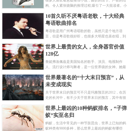
很多人喜欢看悬疑推理小说，曲折的情节、严密的结
构、令人紧张烧脑的推理过程,吸引了一大批读者。小
编盘点了十大推理悬疑烧脑小说排行榜，每本都是非
10首久听不厌粤语老歌，十大经典
常烧脑的经典。 1.《死亡通......
粤语歌曲排名
粤语歌是用广州粤语唱歌的歌，虽然只是个地方语
言，但是粤语歌很好听，也很多大明星也喜欢唱，到
现在为止出现了很多经典的粤语歌。可以说随便在粤
世界上最贵的女人，全身器官价值
语歌排行榜中选几首歌都是好......
128亿
詹妮弗洛佩兹是美国知名的歌手、演员、电视制作
人、流行设计师与舞者，是一位世界级的女神。她最
不可思议的是：从头到脚她总共为全身8个零件投保，
世界最著名的“十大末日预言”，从
堪称是世界上最贵的女人，如......
未变成现实
关于世界末日的预言可不只是玛雅预言的2012，在历
史的长河中，有不少关于世界末日的预言，其中有很
多关于世界末日的预言现在看来十分之可笑。绝大多
世界上最凶的10种蚂蚁排名，“子弹
数预言世界末日的人都从宗教......
蚁”实至名归
蚂蚁，生活中常见的一种节肢昆虫，世界上已知的蚂
蚁种类有9000多种，那么世界上最凶的蚂蚁有哪些