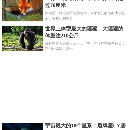
过70厘米
狐狸是一种比较特别的动物，大家对其的印象比较复
杂。在我们的寓言...
世界上体型最大的猩猩，大猩猩的
体重达210公斤
这种在斯里兰卡被发现的一种蜘蛛。腿的跨度是
说起猩猩大家都不陌生，世界上的猩猩有很多种类，
26.67cm。在它的腹部有一条带子。它主要生活在腐烂
它们的体型也都十...
的树木和岩石四周。
关键字：
最大
蜘蛛
共3页:
上一页
1
2
3
下一页
宇宙最大的10个星系：盾牌座UY居