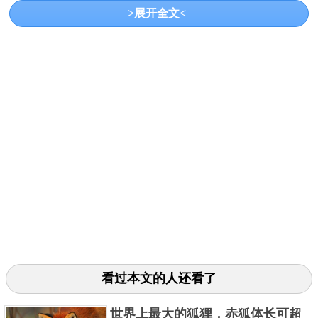
>展开全文<
这种蜘蛛主要生活在热带雨林里面。它的腿长一般为
25.4m。它虽然有毒，但毒性比较弱，对人类不会造成
很大的威胁。
第三种、虎蜘蛛
看过本文的人还看了
世界上最大的狐狸，赤狐体长可超