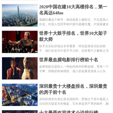
呢？下面就来认识认识一下世界上最凶的10种蚂蚁排
2020中国在建10大高楼排名，第一
名吧，其中子弹蚁真的是实至名......
名高达648m
基建狂魔这个称号，相信很多人都听过，不仅是国人
在说，外国人也经常称中国为基建狂魔。中国基建在
世界范围内都非常知名，中国在工程建筑方面不仅速
世界十大鼓手排名，世界10大架子
度快而且质量高，我国的超......
鼓大师
鼓手在乐队的地位非常重要，特别是摇滚乐队的鼓
手，他们在音乐中是不可少的，也有着不少被称之为
鼓王，他们在不同的领域都做出了很大的贡献。现在
世界最血腥电影排行榜前十名
巴拉排行榜网小编为你们带来......
血腥电影总是给人一种由内而外的释放感，简单一个
字爽，四散的肉体残肢，感人的血量是很多人心头
爱，你也喜欢看血腥电影么？看得最爽的血腥电影又
是哪部呢？小编为大家盘点了......
深圳最贵十大楼盘排名，深圳最贵
的房子前十名
深圳的房价向来位居全国前列，而独立于其中最惹人
注目的无疑是天价楼盘，它向来是房产界的标杆，颇
有众星捧月、高处不胜寒的姿态。那么深圳最贵的十
十大最受欢迎道术小说排行榜
大楼盘是哪些？深圳土豪才......