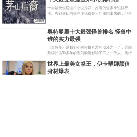
十大最受欢迎道术小说推荐，好看的道家小说排行
榜。玄幻修仙的那些小说都是人们臆想出来的，但是
道术小说就不一样了，道术自古就有流传，其中要考
究的东西太多了，写的不好就......
奥特曼里十大最强怪兽排名 怪兽中
谁的实力最强
《奥特曼》是我们小时候最喜爱的动漫之一了，这部
延续长达50多年的系列动漫影响了不止一代人。奥特
曼系列的怪物众多，但怪兽中谁最强呢？那么让我们
世界上最美女拳王，伊卡翠娜颜值
来一起来细数一下在整个奥......
身材爆表
一说起拳击，相信不少人就会兴奋不已了，而泰拳更
是个充满激情的运动项目，赛场上激烈无比。近些年
来，拳击成为了最受欢迎的运动项目之一，国内国外
2021胡润全球富豪榜，钟睒睒成为
都诞生了许多优秀的拳王。......
亚洲首富
近日，胡润研究院发布了《2021胡润全球富豪榜》。
这也是胡润研究院连续第十年发布 全球富豪榜，上榜
企业家财富计算截止日期为 2021 年 1 月 15 日。根据
泰国拳王排名前十，泰国最厉害的
榜单显示，全球新增 412 位身......
拳王排名