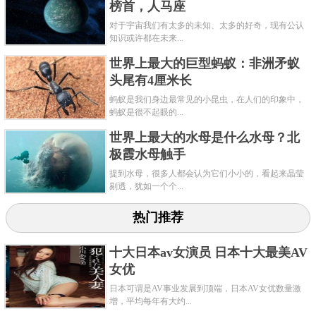
榜首，人马座
对于宇宙我们有太多的未知、太多的好奇，现有公认
知识或许都在未来...
世界上最大的巨型蚂蚁：非洲矛蚁
头尾有4厘米长
蚂蚁是我们身边最常见的小昆虫，在人们的印象中，
蚂蚁是很不起眼的...
世界上最大的水母是什么水母？北
极霞水母触手
提到水母，很多人都会认为它们小小的，看起来晶莹
剔透，犹如一个个...
热门推荐
十大日本av女演员 日本十大最美AV
女优
日本可谓是AV事业发展到顶端，日本AV女优数量激
增，平均每年有大约...