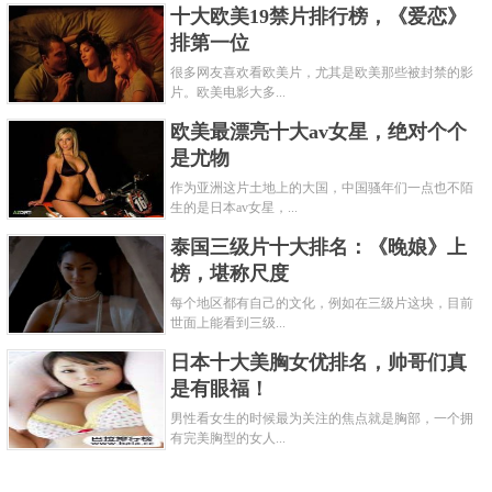
十大欧美19禁片排行榜，《爱恋》
排第一位
很多网友喜欢看欧美片，尤其是欧美那些被封禁的影
片。欧美电影大多...
欧美最漂亮十大av女星，绝对个个
是尤物
作为亚洲这片土地上的大国，中国骚年们一点也不陌
生的是日本av女星，...
泰国三级片十大排名：《晚娘》上
榜，堪称尺度
每个地区都有自己的文化，例如在三级片这块，目前
世面上能看到三级...
日本十大美胸女优排名，帅哥们真
是有眼福！
男性看女生的时候最为关注的焦点就是胸部，一个拥
有完美胸型的女人...