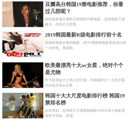
豆瓣高分韩国19禁电影推荐，你看
过几部呢？
相信很多观众都听过韩国的19禁电影，这些电影尺度
颇大，但也不乏优秀...
2019韩国最新R级电影排行前十名
韩国有很多好看的电影，其中r级限制电影更是他们的
一大特色。韩国电...
欧美最漂亮十大av女星，绝对个个
是尤物
作为亚洲这片土地上的大国，中国骚年们一点也不陌
生的是日本av女星，...
韩国十大大尺度电影排行榜 韩国19
禁排名榜
众所周知，在韩国大尺度限制级影片和日本小电影是
有所不同的，所谓...