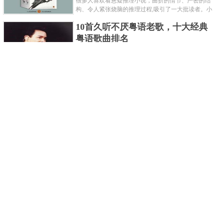
很多人喜欢看悬疑推理小说，曲折的情节、严密的结
构、令人紧张烧脑的推理过程,吸引了一大批读者。小
编盘点了十大推理悬疑烧脑小说排行榜，每本都是非
10首久听不厌粤语老歌，十大经典
常烧脑的经典。 1.《死亡通......
粤语歌曲排名
粤语歌是用广州粤语唱歌的歌，虽然只是个地方语
言，但是粤语歌很好听，也很多大明星也喜欢唱，到
现在为止出现了很多经典的粤语歌。可以说随便在粤
世界上最贵的女人，全身器官价值
语歌排行榜中选几首歌都是好......
128亿
詹妮弗洛佩兹是美国知名的歌手、演员、电视制作
人、流行设计师与舞者，是一位世界级的女神。她最
不可思议的是：从头到脚她总共为全身8个零件投保，
世界最著名的“十大末日预言”，从
堪称是世界上最贵的女人，如......
未变成现实
关于世界末日的预言可不只是玛雅预言的2012，在历
史的长河中，有不少关于世界末日的预言，其中有很
多关于世界末日的预言现在看来十分之可笑。绝大多
世界上最凶的10种蚂蚁排名，“子弹
数预言世界末日的人都从宗教......
蚁”实至名归
蚂蚁，生活中常见的一种节肢昆虫，世界上已知的蚂
蚁种类有9000多种，那么世界上最凶的蚂蚁有哪些