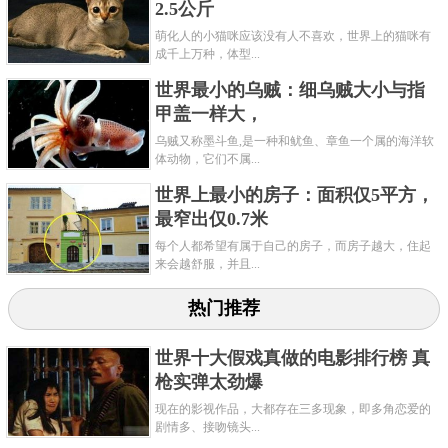
2.5公斤
关键字：
最小
鸽子
萌化人的小猫咪应该没有人不喜欢，世界上的猫咪有
成千上万种，体型...
世界最小的乌贼：细乌贼大小与指
甲盖一样大，
乌贼又称墨斗鱼,是一种和鱿鱼、章鱼一个属的海洋软
体动物，它们不属...
世界上最小的房子：面积仅5平方，
最窄出仅0.7米
每个人都希望有属于自己的房子，而房子越大，住起
来会越舒服，并且...
热门推荐
世界十大假戏真做的电影排行榜 真
枪实弹太劲爆
现在的影视作品，大都存在三多现象，即多角恋爱的
剧情多、接吻镜头...