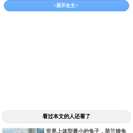
>展开全文<
澳大利亚雪鸽的身体大小和普通的鸽子相比小了一整
圈，他们的身体长度大概也就是18cm左右，这还是因
为它们的尾巴几乎和身体长度相差不多，不然只有着
不到10cm的长度，和一只麻雀差不多，这也导致澳大
利亚雪鸽还有着另外一个名字叫做珍珠鸠。现在有不
少喜欢养鸟类的人都会在家里饲养一只，主要是因为
他的外表比较漂亮，小巧玲珑，像一颗小珍珠一样，
而且还不容易生病，比较善于饲养。
3、漂亮的鸟类
看过本文的人还看了
世界上体型最小的兔子，荷兰矮兔