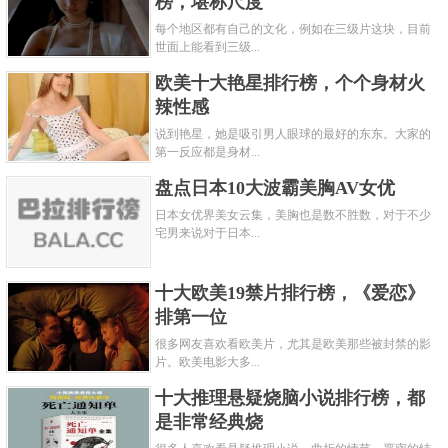
榜，堪称尺度
每个地区都有自己的文化，例如在三级片这块，目前
世面上能看到三级...
欧美十大艳星排行榜，个个身材火
辣性感
说到艳星，她是吸引男人眼球的最好的东东。大家的
第一反应都是身材...
盘点日本10大波霸美胸AV女优
日本女优界美女云集，美胸也是数不胜数，对于不少
宅男来说对于日本...
十大欧美19禁片排行榜，《爱恋》
排第一位
很多网友喜欢看欧美片，尤其是欧美那些被封禁的影
片。欧美电影大多...
十大推理悬疑烧脑小说排行榜，都
是非常经典烧