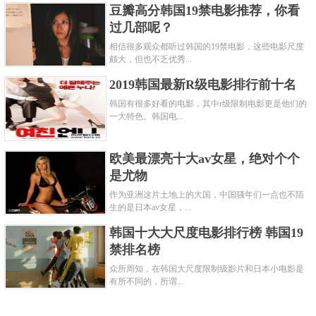
豆瓣高分韩国19禁电影推荐，你看
过几部呢？
相信很多观众都听过韩国的19禁电影，这些电影尺度
颇大，但也不乏优秀...
2019韩国最新R级电影排行前十名
韩国有很多好看的电影，其中r级限制电影更是他们的
一大特色。韩国电...
欧美最漂亮十大av女星，绝对个个
是尤物
作为亚洲这片土地上的大国，中国骚年们一点也不陌
生的是日本av女星，...
韩国十大大尺度电影排行榜 韩国19
禁排名榜
众所周知，在韩国大尺度限制级影片和日本小电影是
有所不同的，所谓...