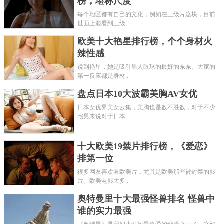
榜，堪称尺度
每个地区都有自己的文化，例如在三级片这块，目前
世面上能看到三级...
欧美十大艳星排行榜，个个身材火
辣性感
说到艳星，她是吸引男人眼球的最好的东东。大家的
第一反应都是身材...
盘点日本10大波霸美胸AV女优
日本女优界美女云集，美胸也是数不胜数，对于不少
宅男来说对于日本...
十大欧美19禁片排行榜，《爱恋》
排第一位
很多网友喜欢看欧美片，尤其是欧美那些被封禁的影
片。欧美电影大多...
奥特曼里十大最强怪兽排名 怪兽中
谁的实力最强