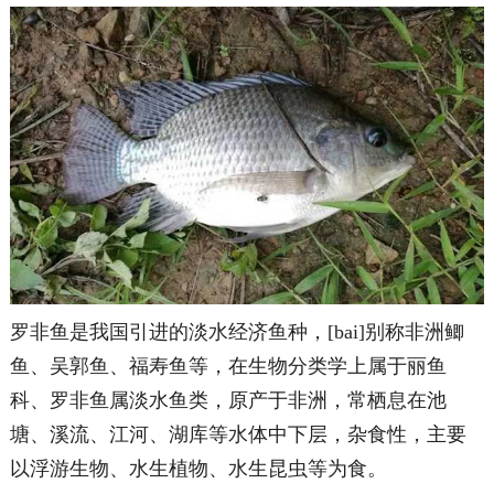
罗非鱼是我国引进的淡水经济鱼种，[bai]别称非洲鲫
鱼、吴郭鱼、福寿鱼等，在生物分类学上属于丽鱼
科、罗非鱼属淡水鱼类，原产于非洲，常栖息在池
塘、溪流、江河、湖库等水体中下层，杂食性，主要
以浮游生物、水生植物、水生昆虫等为食。