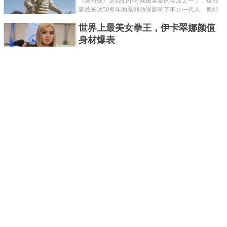
《奥特曼》是我们小时候最喜爱的动漫之一了，这部
延续长达50多年的系列动漫影响了不止一代人。奥特
曼系列的怪物众多，但怪兽中谁最强呢？那么让我们
世界上最美女拳王，伊卡翠娜颜值
来一起来细数一下在整个奥......
身材爆表
一说起拳击，相信不少人就会兴奋不已了，而泰拳更
是个充满激情的运动项目，赛场上激烈无比。近些年
来，拳击成为了最受欢迎的运动项目之一，国内国外
2021胡润全球富豪榜，钟睒睒成为
都诞生了许多优秀的拳王。......
亚洲首富
近日，胡润研究院发布了《2021胡润全球富豪榜》。
这也是胡润研究院连续第十年发布 全球富豪榜，上榜
企业家财富计算截止日期为 2021 年 1 月 15 日。根据
泰国拳王排名前十，泰国最厉害的
榜单显示，全球新增 412 位身......
拳王排名
泰拳王顾名思义就是泰拳冠军级、王者级人物。泰拳
作为泰国的格斗技艺，目前已成为世界最受推崇的格
斗技之一。随着一些泰拳选手在国际赛事上出名，越
中国十大连环恐怖杀人案，真的是
来越多的人知道泰拳的强悍......
令人发指！
我们一直生活在许多负面信息都会被屏蔽掉的社会，
你们知道中国恐怖杀人案都有哪些吗？接下来就为各