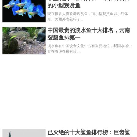
鱼属小型淡水鱼类，全国各地均有分布，常生活于缓
的小型观赏鱼
静较浅水区，杂食性，小稚鱼以浮游生物为食，体长
现在很多人喜欢养观赏鱼，而小型观赏鱼以小巧体
形、美丽外表获得了...
约25毫米时摇蚊幼虫、孑孓等。
中国最贵的淡水鱼十大排名，云南
关键字：
鱼
裂腹鱼排第一
共3页:
上一页
1
2
3
下一页
淡水鱼在中国饮食文化中占有重要地位，我国水域中
存在着许多稀有珍...
已灭绝的十大鲨鱼排行榜：巨齿鲨