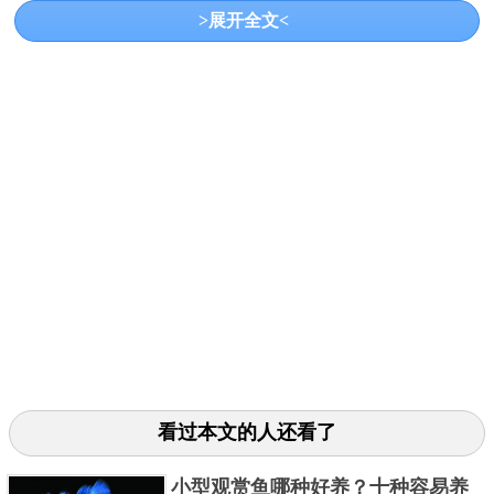
>展开全文<
类、水生昆虫、植物碎屑等为食。
三、麦穗鱼
看过本文的人还看了
麦穗鱼是我国最常见的淡水鱼种之一，别称草生子、
饭俩子、柳条鱼等，在生物分类学上属于鲤科、麦穗
小型观赏鱼哪种好养？十种容易养