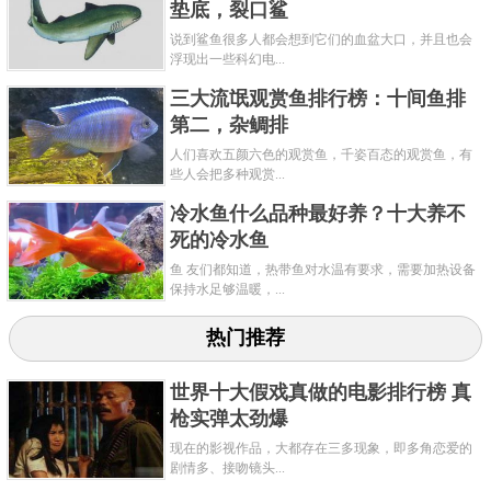
垫底，裂口鲨
说到鲨鱼很多人都会想到它们的血盆大口，并且也会
浮现出一些科幻电...
三大流氓观赏鱼排行榜：十间鱼排
第二，杂鲷排
人们喜欢五颜六色的观赏鱼，千姿百态的观赏鱼，有
些人会把多种观赏...
冷水鱼什么品种最好养？十大养不
死的冷水鱼
鱼 友们都知道，热带鱼对水温有要求，需要加热设备
保持水足够温暖，...
热门推荐
世界十大假戏真做的电影排行榜 真
枪实弹太劲爆
现在的影视作品，大都存在三多现象，即多角恋爱的
剧情多、接吻镜头...