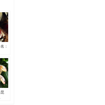
排名：
大昆
坦