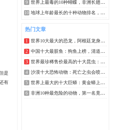
9
世界上最毒的10种蝴蝶，非洲长翅凤蝶排
10
地球上年龄最长的十种动物排名，灯塔水
热门文章
1
世界10大最大的恐龙，阿根廷龙身长约1
2
中国十大最脏鱼：狗鱼上榜，清道夫一枝
3
世界最珍稀售价最高的十大昆虫：彩虹锹
4
沙漠十大恐怖动物：死亡之虫会喷出毒液
但是
还有
5
世界上最大的十大巨蟒：黄金蟒上榜，第
6
非洲10种最危险的动物，第一名竟是小小