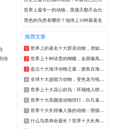
世界上最专一的动物，黑颈天鹅不会出
黑色的鸟类有哪些？地球上10种最著名
推荐文章
1
世界上的著名十大群居动物，虎鲸排第一
自
到全
2
世界上十种珍贵的蝴蝶，金斑喙凤蝶占据
3
盘点十大海洋动物之最，旗鱼在海洋中速
4
全球十大超能力动物，变色龙与电鳗位居
5
世界上十大花心的鸟：环颈雉入榜，丘鹬
6
世界十大高颜值动物排行，白孔雀排第一
7
世界十大长得像人脸的动物：熊猫上榜，
8
什么鸟类寿命最长？世界十大长寿的鸟类