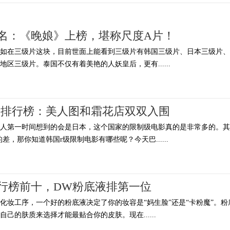
名：《晚娘》上榜，堪称尺度A片！
例如在三级片这块，目前世面上能看到三级片有韩国三级片、日本三级片、
区三级片。泰国不仅有着美艳的人妖皇后，更有......
片排行榜：美人图和霜花店双双入围
多人第一时间想到的会是日本，这个国家的限制级电影真的是非常多的。其
差，那你知道韩国r级限制电影有哪些呢？今天巴......
行榜前十，DW粉底液排第一位
化妆工序，一个好的粉底液决定了你的妆容是“妈生脸”还是“卡粉魔”。粉
己的肤质来选择才能最贴合你的皮肤。现在......