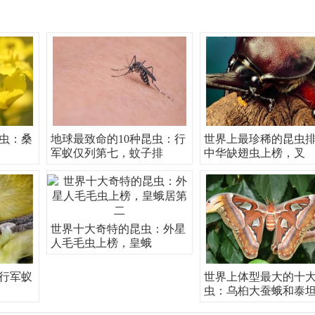
虫：桑
地球最致命的10种昆虫：行
世界上最珍稀的昆虫
军蚁仅列第七，蚊子排
中华缺翅虫上榜，叉
世界十大奇特的昆虫：外星
人毛毛虫上榜，皇蛾
行军蚁
世界上体型最大的十
虫：乌桕大蚕蛾和泰