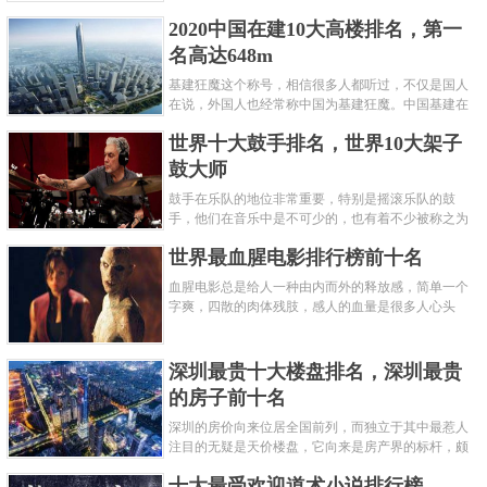
呢？下面就来认识认识一下世界上最凶的10种蚂蚁排
2020中国在建10大高楼排名，第一
名吧，其中子弹蚁真的是实至名......
名高达648m
基建狂魔这个称号，相信很多人都听过，不仅是国人
在说，外国人也经常称中国为基建狂魔。中国基建在
世界范围内都非常知名，中国在工程建筑方面不仅速
世界十大鼓手排名，世界10大架子
度快而且质量高，我国的超......
鼓大师
鼓手在乐队的地位非常重要，特别是摇滚乐队的鼓
手，他们在音乐中是不可少的，也有着不少被称之为
鼓王，他们在不同的领域都做出了很大的贡献。现在
世界最血腥电影排行榜前十名
巴拉排行榜网小编为你们带来......
血腥电影总是给人一种由内而外的释放感，简单一个
字爽，四散的肉体残肢，感人的血量是很多人心头
爱，你也喜欢看血腥电影么？看得最爽的血腥电影又
是哪部呢？小编为大家盘点了......
深圳最贵十大楼盘排名，深圳最贵
的房子前十名
深圳的房价向来位居全国前列，而独立于其中最惹人
注目的无疑是天价楼盘，它向来是房产界的标杆，颇
有众星捧月、高处不胜寒的姿态。那么深圳最贵的十
十大最受欢迎道术小说排行榜
大楼盘是哪些？深圳土豪才......