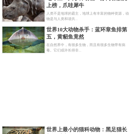
题，蓝鳍金枪鱼在2009年被列入到保护对象之中，如
上榜，爪哇犀牛
果不去限制，在不久之后就会灭绝。
人类不是地球的霸主，地球上有丰富的物种资源，动
关键字：
动物
物是与人类和谐共...
世界10大动物杀手：蓝环章鱼排第
共3页:
上一页
1
2
3
下一页
五，黄貂鱼竟然
在自然界中，有很多生物，而且有很多生物带有病
毒。它们或许长得非...
世界上最小的猫科动物：黑足猫长