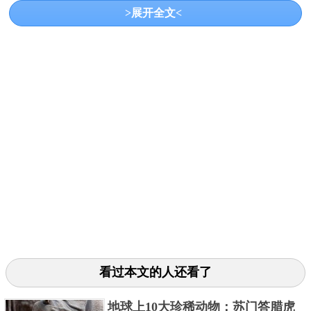
加上人类的捕杀，导致儒艮逐渐成为了濒危生物。
>展开全文<
3、蓝鳍金枪鱼
蓝鳍金枪鱼主要分布在太平洋和大西洋等海域之中，
看过本文的人还看了
栖息的深度不一，喜欢成群活动。由于过度的捕捞问
地球上10大珍稀动物：苏门答腊虎