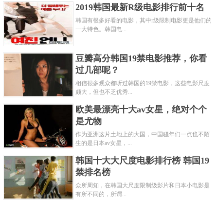
2019韩国最新R级电影排行前十名
韩国有很多好看的电影，其中r级限制电影更是他们的
一大特色。韩国电...
豆瓣高分韩国19禁电影推荐，你看
过几部呢？
相信很多观众都听过韩国的19禁电影，这些电影尺度
颇大，但也不乏优秀...
欧美最漂亮十大av女星，绝对个个
是尤物
作为亚洲这片土地上的大国，中国骚年们一点也不陌
生的是日本av女星，...
韩国十大大尺度电影排行榜 韩国19
禁排名榜
众所周知，在韩国大尺度限制级影片和日本小电影是
有所不同的，所谓...