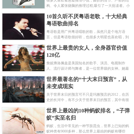
很多人喜欢看悬疑推理小说，曲折的情节、严密的结
构、令人紧张烧脑的推理过程,吸引了一大批读者。小
编盘点了十大推理悬疑烧脑小说排行榜，每本都是非
10首久听不厌粤语老歌，十大经典
常烧脑的经典。 1.《死亡通......
粤语歌曲排名
粤语歌是用广州粤语唱歌的歌，虽然只是个地方语
言，但是粤语歌很好听，也很多大明星也喜欢唱，到
现在为止出现了很多经典的粤语歌。可以说随便在粤
世界上最贵的女人，全身器官价值
语歌排行榜中选几首歌都是好......
128亿
詹妮弗洛佩兹是美国知名的歌手、演员、电视制作
人、流行设计师与舞者，是一位世界级的女神。她最
不可思议的是：从头到脚她总共为全身8个零件投保，
世界最著名的“十大末日预言”，从
堪称是世界上最贵的女人，如......
未变成现实
关于世界末日的预言可不只是玛雅预言的2012，在历
史的长河中，有不少关于世界末日的预言，其中有很
多关于世界末日的预言现在看来十分之可笑。绝大多
世界上最凶的10种蚂蚁排名，“子弹
数预言世界末日的人都从宗教......
蚁”实至名归
蚂蚁，生活中常见的一种节肢昆虫，世界上已知的蚂
蚁种类有9000多种，那么世界上最凶的蚂蚁有哪些