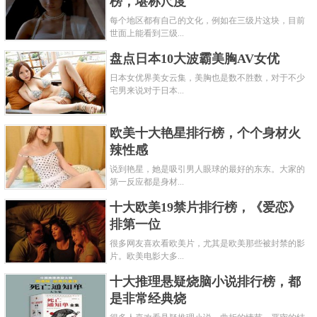
榜，堪称尺度
每个地区都有自己的文化，例如在三级片这块，目前
世面上能看到三级...
盘点日本10大波霸美胸AV女优
日本女优界美女云集，美胸也是数不胜数，对于不少
宅男来说对于日本...
欧美十大艳星排行榜，个个身材火
辣性感
说到艳星，她是吸引男人眼球的最好的东东。大家的
第一反应都是身材...
十大欧美19禁片排行榜，《爱恋》
排第一位
很多网友喜欢看欧美片，尤其是欧美那些被封禁的影
片。欧美电影大多...
十大推理悬疑烧脑小说排行榜，都
是非常经典烧