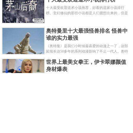
十大最受欢迎道术小说推荐，好看的道家小说排行
榜。玄幻修仙的那些小说都是人们臆想出来的，但是
道术小说就不一样了，道术自古就有流传，其中要考
究的东西太多了，写的不好就......
奥特曼里十大最强怪兽排名 怪兽中
谁的实力最强
《奥特曼》是我们小时候最喜爱的动漫之一了，这部
延续长达50多年的系列动漫影响了不止一代人。奥特
曼系列的怪物众多，但怪兽中谁最强呢？那么让我们
世界上最美女拳王，伊卡翠娜颜值
来一起来细数一下在整个奥......
身材爆表
一说起拳击，相信不少人就会兴奋不已了，而泰拳更
是个充满激情的运动项目，赛场上激烈无比。近些年
来，拳击成为了最受欢迎的运动项目之一，国内国外
2021胡润全球富豪榜，钟睒睒成为
都诞生了许多优秀的拳王。......
亚洲首富
近日，胡润研究院发布了《2021胡润全球富豪榜》。
这也是胡润研究院连续第十年发布 全球富豪榜，上榜
企业家财富计算截止日期为 2021 年 1 月 15 日。根据
泰国拳王排名前十，泰国最厉害的
榜单显示，全球新增 412 位身......
拳王排名