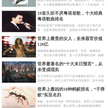
很多人喜欢看悬疑推理小说，曲折的情节、严密的结
构、令人紧张烧脑的推理过程,吸引了一大批读者。小
编盘点了十大推理悬疑烧脑小说排行榜，每本都是非
10首久听不厌粤语老歌，十大经典
常烧脑的经典。 1.《死亡通......
粤语歌曲排名
粤语歌是用广州粤语唱歌的歌，虽然只是个地方语
言，但是粤语歌很好听，也很多大明星也喜欢唱，到
现在为止出现了很多经典的粤语歌。可以说随便在粤
世界上最贵的女人，全身器官价值
语歌排行榜中选几首歌都是好......
128亿
詹妮弗洛佩兹是美国知名的歌手、演员、电视制作
人、流行设计师与舞者，是一位世界级的女神。她最
不可思议的是：从头到脚她总共为全身8个零件投保，
世界最著名的“十大末日预言”，从
堪称是世界上最贵的女人，如......
未变成现实
关于世界末日的预言可不只是玛雅预言的2012，在历
史的长河中，有不少关于世界末日的预言，其中有很
多关于世界末日的预言现在看来十分之可笑。绝大多
世界上最凶的10种蚂蚁排名，“子弹
数预言世界末日的人都从宗教......
蚁”实至名归
蚂蚁，生活中常见的一种节肢昆虫，世界上已知的蚂
蚁种类有9000多种，那么世界上最凶的蚂蚁有哪些