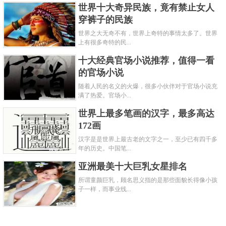
世界十大奇异民族，竟有禁止女人
穿裤子的民族
世界之大无奇不有，世界上奇特的事情太多了。世界
上有很多奇特的民...
十大经典官场小说推荐，值得一看
的官场小说
随着人民的名义的火爆，很多小伙伴对于官场小说充
满了热爱。官场小...
世界上最多笔画的汉字，最多高达
172画
汉字是是世界上最古老的文字之一，至少已有四千多
年的历史。中国笔...
亚洲最美十大巨乳女星排名
所谓童颜巨乳，顾名思义指的是那些面貌长得像小孩
子一样，而事业线...