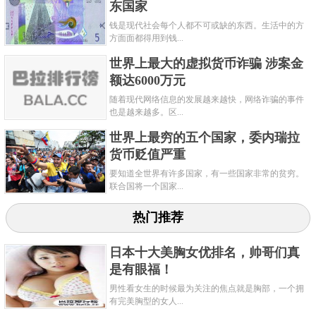
东国家
钱是现代社会每个人都不可或缺的东西。生活中的方
方面面都得用到钱...
世界上最大的虚拟货币诈骗 涉案金
额达6000万元
随着现代网络信息的发展越来越快，网络诈骗的事件
也是越来越多。区...
世界上最穷的五个国家，委内瑞拉
货币贬值严重
要知道全世界有许多国家，有一些国家非常的贫穷。
联合国将一个国家...
热门推荐
日本十大美胸女优排名，帅哥们真
是有眼福！
男性看女生的时候最为关注的焦点就是胸部，一个拥
有完美胸型的女人...