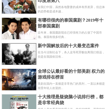
印度居第八
在我们中国，虽然各地娶妻的成本有所差异，但总体
的趋势都是成本越...
有哪些很肉的泰国腐剧？2019年十
部泰国腐剧
近年来，泰国腐剧现在已经强有力的占据了中国市
场。泰国有很多经典...
新中国解放后的十大最变态案件
在当今法制社会下，杀人这等死罪貌似离我们很远，
但是在我国依旧有...
全球公认最好看的十部美剧 权力的
游戏排在榜首
美剧在国内一直都是非常热门的系列，一直以来都是
很受年轻人欢迎的...
十大推理悬疑烧脑小说排行榜，都
是非常经典烧