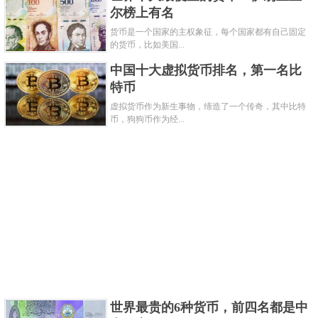
关键字：
货币
尔榜上有名
货币是一个国家的主权象征，每个国家都有自己固定
共3页:
上一页
1
2
3
下一页
的货币，比如美国...
中国十大虚拟货币排名，第一名比
特币
虚拟货币作为新生事物，缔造了一个传奇，其中比特
币，狗狗币作为经...
世界最贵的6种货币，前四名都是中