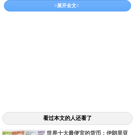
>展开全文<
额有0.5第纳尔、1第纳尔、5第纳尔、10第纳尔、20第
纳尔，1巴林第纳尔=17.7629人民币元。
3、阿曼里亚尔
阿曼里亚尔是阿曼的流通货币，货币代码OMR，面额
看过本文的人还看了
有1里亚尔、5里亚尔、10里亚尔、20里亚尔、50里亚
尔，1阿曼里亚尔=17.4028人民币元。
世界十大最便宜的货币：伊朗里亚