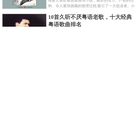
很多人喜欢看悬疑推理小说，曲折的情节、严密的结
构、令人紧张烧脑的推理过程,吸引了一大批读者。小
编盘点了十大推理悬疑烧脑小说排行榜，每本都是非
10首久听不厌粤语老歌，十大经典
常烧脑的经典。 1.《死亡通......
粤语歌曲排名
粤语歌是用广州粤语唱歌的歌，虽然只是个地方语
言，但是粤语歌很好听，也很多大明星也喜欢唱，到
现在为止出现了很多经典的粤语歌。可以说随便在粤
世界上最贵的女人，全身器官价值
语歌排行榜中选几首歌都是好......
128亿
詹妮弗洛佩兹是美国知名的歌手、演员、电视制作
人、流行设计师与舞者，是一位世界级的女神。她最
不可思议的是：从头到脚她总共为全身8个零件投保，
世界最著名的“十大末日预言”，从
堪称是世界上最贵的女人，如......
未变成现实
关于世界末日的预言可不只是玛雅预言的2012，在历
史的长河中，有不少关于世界末日的预言，其中有很
多关于世界末日的预言现在看来十分之可笑。绝大多
世界上最凶的10种蚂蚁排名，“子弹
数预言世界末日的人都从宗教......
蚁”实至名归
蚂蚁，生活中常见的一种节肢昆虫，世界上已知的蚂
蚁种类有9000多种，那么世界上最凶的蚂蚁有哪些