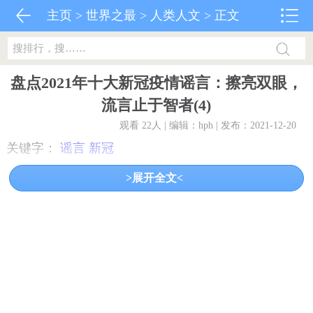
主页
>
世界之最
>
人类人文
> 正文
盘点2021年十大新冠疫情谣言：擦亮双眼，
流言止于智者(4)
观看 22
人 | 编辑：hph | 发布：2021-12-20
关键字：
谣言
新冠
>展开全文<
共5页:
上一页
1
2
3
4
5
下一页