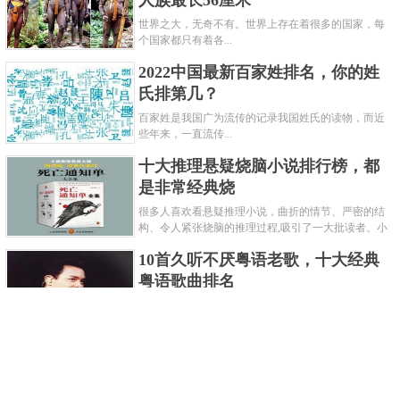
人族最长56厘米
世界之大，无奇不有。世界上存在着很多的国家，每
个国家都只有着各...
2022中国最新百家姓排名，你的姓
氏排第几？
百家姓是我国广为流传的记录我国姓氏的读物，而近
些年来，一直流传...
十大推理悬疑烧脑小说排行榜，都
是非常经典烧
很多人喜欢看悬疑推理小说，曲折的情节、严密的结
构、令人紧张烧脑的推理过程,吸引了一大批读者。小
编盘点了十大推理悬疑烧脑小说排行榜，每本都是非
10首久听不厌粤语老歌，十大经典
常烧脑的经典。 1.《死亡通......
粤语歌曲排名
粤语歌是用广州粤语唱歌的歌，虽然只是个地方语
言，但是粤语歌很好听，也很多大明星也喜欢唱，到
现在为止出现了很多经典的粤语歌。可以说随便在粤
世界上最贵的女人，全身器官价值
语歌排行榜中选几首歌都是好......
128亿
詹妮弗洛佩兹是美国知名的歌手、演员、电视制作