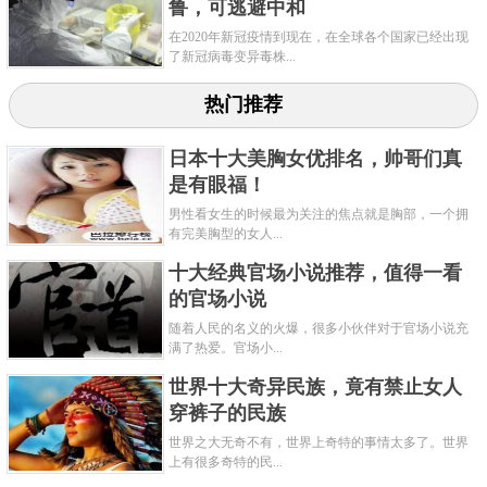
鲁，可逃避中和
在2020年新冠疫情到现在，在全球各个国家已经出现
了新冠病毒变异毒株...
热门推荐
日本十大美胸女优排名，帅哥们真
是有眼福！
男性看女生的时候最为关注的焦点就是胸部，一个拥
有完美胸型的女人...
十大经典官场小说推荐，值得一看
的官场小说
随着人民的名义的火爆，很多小伙伴对于官场小说充
满了热爱。官场小...
世界十大奇异民族，竟有禁止女人
穿裤子的民族
世界之大无奇不有，世界上奇特的事情太多了。世界
上有很多奇特的民...