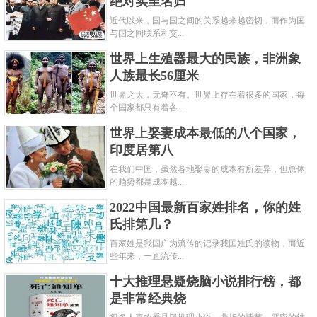
绝对实至名归
近代以来，国与国之间的关系越来越密切，而作为国
与国之间联系和交...
世界上生殖器最大的民族，非洲象
人族最长56厘米
世界之大，无奇不有。世界上存在着很多的国家，每
个国家都只有着各...
世界上娶妻成本最低的八个国家，
印度居第八
在我们中国，虽然各地娶妻的成本有所差异，但总体
的趋势都是成本越...
2022中国最新百家姓排名，你的姓
氏排第几？
百家姓是我国广为流传的记录我国姓氏的读物，而近
些年来，一直流传...
十大推理悬疑烧脑小说排行榜，都
是非常经典烧