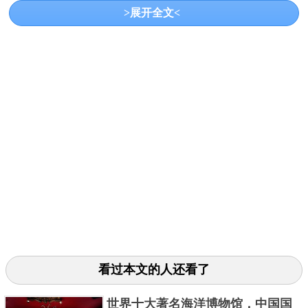
>展开全文<
要知道这286瓶啤酒是平均数，一些老人和小孩也算在
平均人数里。捷克啤酒的生产和销量远高于德国，这
个国家还有啤酒之乡美称的皮尔森，那里有着浓厚的
看过本文的人还看了
啤酒文化。不仅有众多的酒厂酒馆，在那里还有一座
皮尔森啤酒博物馆。
世界十大著名海洋博物馆，中国国