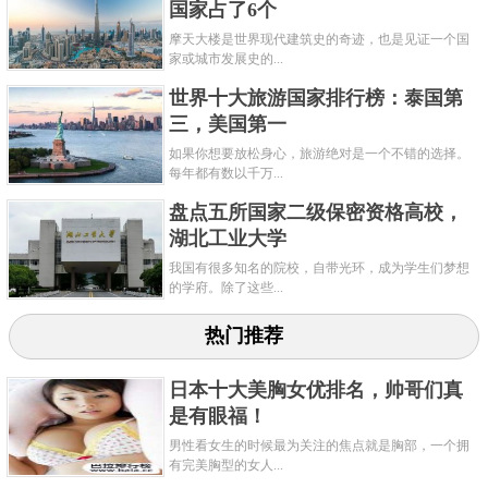
国家占了6个
关键字：
国家
啤酒
摩天大楼是世界现代建筑史的奇迹，也是见证一个国
家或城市发展史的...
世界十大旅游国家排行榜：泰国第
三，美国第一
如果你想要放松身心，旅游绝对是一个不错的选择。
每年都有数以千万...
盘点五所国家二级保密资格高校，
湖北工业大学
我国有很多知名的院校，自带光环，成为学生们梦想
的学府。除了这些...
热门推荐
日本十大美胸女优排名，帅哥们真
是有眼福！
男性看女生的时候最为关注的焦点就是胸部，一个拥
有完美胸型的女人...