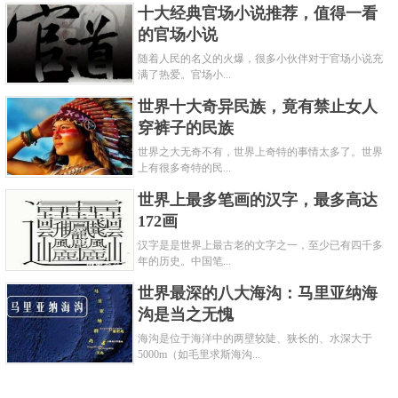
十大经典官场小说推荐，值得一看
的官场小说
随着人民的名义的火爆，很多小伙伴对于官场小说充
满了热爱。官场小...
世界十大奇异民族，竟有禁止女人
穿裤子的民族
世界之大无奇不有，世界上奇特的事情太多了。世界
上有很多奇特的民...
世界上最多笔画的汉字，最多高达
172画
汉字是是世界上最古老的文字之一，至少已有四千多
年的历史。中国笔...
世界最深的八大海沟：马里亚纳海
沟是当之无愧
海沟是位于海洋中的两壁较陡、狭长的、水深大于
5000m（如毛里求斯海沟...