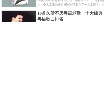
很多人喜欢看悬疑推理小说，曲折的情节、严密的结
构、令人紧张烧脑的推理过程,吸引了一大批读者。小
编盘点了十大推理悬疑烧脑小说排行榜，每本都是非
10首久听不厌粤语老歌，十大经典
常烧脑的经典。 1.《死亡通......
粤语歌曲排名
粤语歌是用广州粤语唱歌的歌，虽然只是个地方语
言，但是粤语歌很好听，也很多大明星也喜欢唱，到
现在为止出现了很多经典的粤语歌。可以说随便在粤
世界上最贵的女人，全身器官价值
语歌排行榜中选几首歌都是好......
128亿
詹妮弗洛佩兹是美国知名的歌手、演员、电视制作
人、流行设计师与舞者，是一位世界级的女神。她最
不可思议的是：从头到脚她总共为全身8个零件投保，
世界最著名的“十大末日预言”，从
堪称是世界上最贵的女人，如......
未变成现实
关于世界末日的预言可不只是玛雅预言的2012，在历
史的长河中，有不少关于世界末日的预言，其中有很
多关于世界末日的预言现在看来十分之可笑。绝大多
世界上最凶的10种蚂蚁排名，“子弹
数预言世界末日的人都从宗教......
蚁”实至名归
蚂蚁，生活中常见的一种节肢昆虫，世界上已知的蚂
蚁种类有9000多种，那么世界上最凶的蚂蚁有哪些