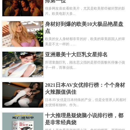
排第一位
很多网友喜欢看欧美片，尤其是欧美那些被封禁的影
片。欧美电影大多...
身材好到爆的欧美10大极品艳星盘
点
欧美的女人身材都非常的好，欧美的审美跟国人的审
美是不太一样的，...
亚洲最美十大巨乳女星排名
所谓童颜巨乳，顾名思义指的是那些面貌长得像小孩
子一样，而事业线...
2021日本AV女优排行榜：个个身材
火辣颜值俱佳
日本AV女优是日本特殊的产业，但是全世界人民都对
女优情有独钟。作为...
十大推理悬疑烧脑小说排行榜，都
是非常经典烧