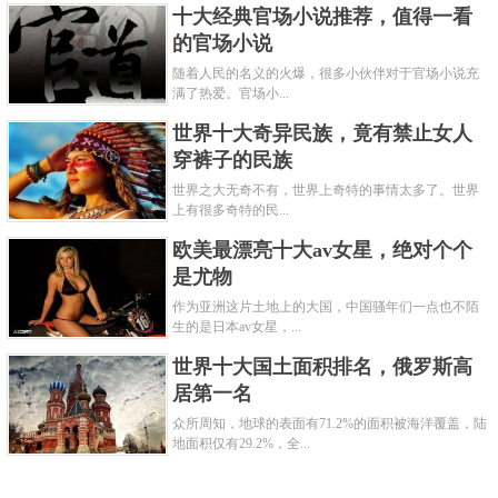
十大经典官场小说推荐，值得一看
的官场小说
随着人民的名义的火爆，很多小伙伴对于官场小说充
满了热爱。官场小...
世界十大奇异民族，竟有禁止女人
穿裤子的民族
世界之大无奇不有，世界上奇特的事情太多了。世界
上有很多奇特的民...
欧美最漂亮十大av女星，绝对个个
是尤物
作为亚洲这片土地上的大国，中国骚年们一点也不陌
生的是日本av女星，...
世界十大国土面积排名，俄罗斯高
居第一名
众所周知，地球的表面有71.2%的面积被海洋覆盖，陆
地面积仅有29.2%，全...