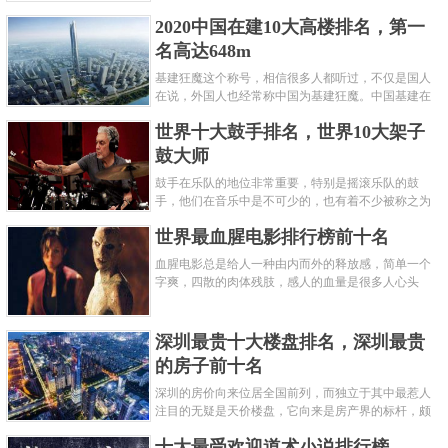
呢？下面就来认识认识一下世界上最凶的10种蚂蚁排
2020中国在建10大高楼排名，第一
名吧，其中子弹蚁真的是实至名......
名高达648m
基建狂魔这个称号，相信很多人都听过，不仅是国人
在说，外国人也经常称中国为基建狂魔。中国基建在
世界范围内都非常知名，中国在工程建筑方面不仅速
世界十大鼓手排名，世界10大架子
度快而且质量高，我国的超......
鼓大师
鼓手在乐队的地位非常重要，特别是摇滚乐队的鼓
手，他们在音乐中是不可少的，也有着不少被称之为
鼓王，他们在不同的领域都做出了很大的贡献。现在
世界最血腥电影排行榜前十名
巴拉排行榜网小编为你们带来......
血腥电影总是给人一种由内而外的释放感，简单一个
字爽，四散的肉体残肢，感人的血量是很多人心头
爱，你也喜欢看血腥电影么？看得最爽的血腥电影又
是哪部呢？小编为大家盘点了......
深圳最贵十大楼盘排名，深圳最贵
的房子前十名
深圳的房价向来位居全国前列，而独立于其中最惹人
注目的无疑是天价楼盘，它向来是房产界的标杆，颇
有众星捧月、高处不胜寒的姿态。那么深圳最贵的十
十大最受欢迎道术小说排行榜
大楼盘是哪些？深圳土豪才......