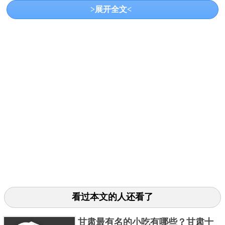
>展开全文<
麝香的价格比黄金都要贵，数量稀少，药用价值高，
是十大紧缺药材之一。
关键字：
十大
药材
共3页:
上一页
1
2
3
下一页
看过本文的人还看了
甘肃最有名的小吃有哪些？甘肃十