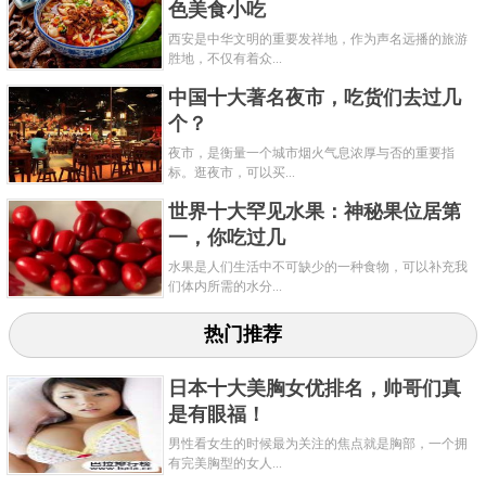
色美食小吃
西安是中华文明的重要发祥地，作为声名远播的旅游
胜地，不仅有着众...
中国十大著名夜市，吃货们去过几
个？
夜市，是衡量一个城市烟火气息浓厚与否的重要指
标。逛夜市，可以买...
世界十大罕见水果：神秘果位居第
一，你吃过几
水果是人们生活中不可缺少的一种食物，可以补充我
们体内所需的水分...
热门推荐
日本十大美胸女优排名，帅哥们真
是有眼福！
男性看女生的时候最为关注的焦点就是胸部，一个拥
有完美胸型的女人...