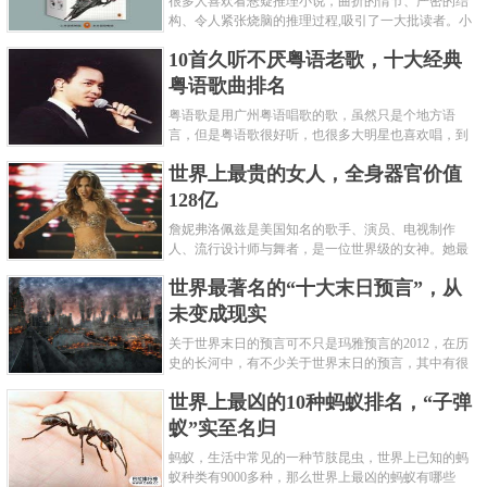
很多人喜欢看悬疑推理小说，曲折的情节、严密的结
构、令人紧张烧脑的推理过程,吸引了一大批读者。小
编盘点了十大推理悬疑烧脑小说排行榜，每本都是非
10首久听不厌粤语老歌，十大经典
常烧脑的经典。 1.《死亡通......
粤语歌曲排名
粤语歌是用广州粤语唱歌的歌，虽然只是个地方语
言，但是粤语歌很好听，也很多大明星也喜欢唱，到
现在为止出现了很多经典的粤语歌。可以说随便在粤
世界上最贵的女人，全身器官价值
语歌排行榜中选几首歌都是好......
128亿
詹妮弗洛佩兹是美国知名的歌手、演员、电视制作
人、流行设计师与舞者，是一位世界级的女神。她最
不可思议的是：从头到脚她总共为全身8个零件投保，
世界最著名的“十大末日预言”，从
堪称是世界上最贵的女人，如......
未变成现实
关于世界末日的预言可不只是玛雅预言的2012，在历
史的长河中，有不少关于世界末日的预言，其中有很
多关于世界末日的预言现在看来十分之可笑。绝大多
世界上最凶的10种蚂蚁排名，“子弹
数预言世界末日的人都从宗教......
蚁”实至名归
蚂蚁，生活中常见的一种节肢昆虫，世界上已知的蚂
蚁种类有9000多种，那么世界上最凶的蚂蚁有哪些