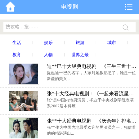
电视剧
|
|
|
|
生活
娱乐
旅游
城市
|
|
|
教育
人物
世界之最
迪**巴十大经典电视剧：《三生三世十里桃花》上榜
提起迪**巴的名字，大家对她很熟悉了，她是一位
新疆的美女，...
张*十大经典电视剧：《一起来看流星雨》上榜
张*是中国内地男演员，毕业于中央戏剧学院表演
系2007届本科班...
张**十大经典电视剧：《庆余年》排名榜首，《麻雀》居第三
张**作为中国内地最受欢迎的男演员之一，凭借着
他的精湛演出...