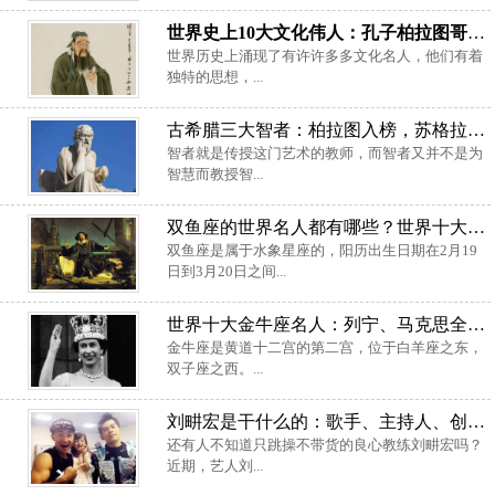
世界史上10大文化伟人：孔子柏拉图哥白尼全上榜
世界历史上涌现了有许许多多文化名人，他们有着
独特的思想，...
古希腊三大智者：柏拉图入榜，苏格拉底位居第一名
智者就是传授这门艺术的教师，而智者又并不是为
智慧而教授智...
双鱼座的世界名人都有哪些？世界十大双鱼座名人
双鱼座是属于水象星座的，阳历出生日期在2月19
日到3月20日之间...
世界十大金牛座名人：列宁、马克思全上榜
金牛座是黄道十二宫的第二宫，位于白羊座之东，
双子座之西。...
刘畊宏是干什么的：歌手、主持人、创作人和演员
还有人不知道只跳操不带货的良心教练刘畊宏吗？
近期，艺人刘...