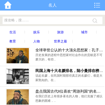
名人
|
|
|
|
生活
娱乐
旅游
城市
|
|
|
教育
人物
世界之最
全球举世公认的十大顶尖思想家：孔子和老子均上榜
历史发展的进程中思想家对社会作出的贡献是不可
磨灭的，有些...
民国上海十大名媛排名，陆小曼排在榜单首位
说起名媛，在民国时期那些真正的名媛们，都是大
家熟知的。在...
盘点我国古代8位喜欢“周游列国”的名人，孔子排第一位
在我们历史上有很多著名的人物，他们克服了难以
想象的困难，...