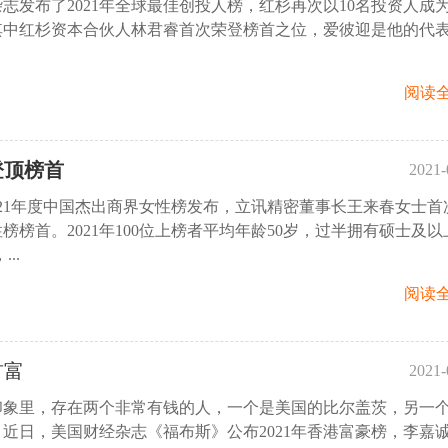
志发布了2021年全球最佳创投人榜，红杉再次以10名投资人成
09:
其中红杉资本合伙人林君睿首次荣登榜首之位，爱彼迎是他的代
阅读全
登顶榜首
2021-
，2021年度中国杰出商界女性榜发布，立讯精密董事长王来春女士首
08:
榜榜首。2021年100位上榜者平均年龄50岁，过半拥有硕士及以
..
阅读全
首富
2021-
印象里，存在两个非常有钱的人，一个是美国的比尔盖茨，另一
15:
近日，美国财经杂志《福布斯》公布2021年香港富豪榜，李嘉