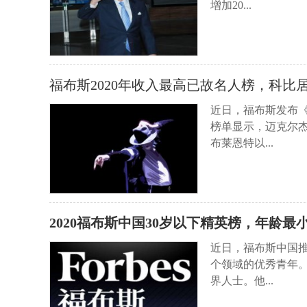
增加20...
福布斯2020年收入最高已故名人榜，科比
近日，福布斯发布《
榜单显示，迈克尔杰
布莱恩特以...
2020福布斯中国30岁以下精英榜，年龄最小
近日，福布斯中国推
个领域的优秀青年
界人士。他...