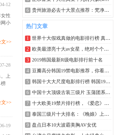
04-12
6
贵州旅游必去十大景点推荐：梵净山居第
年女性
37:37
榜网小
热门文章
1
世界十大假戏真做的电影排行榜 真枪实弹
文>>
2
欧美最漂亮十大av女星，绝对个个是尤物
3
2019韩国最新R级电影排行前十名
07-28
4
豆瓣高分韩国19禁电影推荐，你看过几部
单。上
:22:23
5
韩国十大大尺度电影排行榜 韩国19禁排名
单榜
6
中国十大顶级古装三级片 玉蒲团系列最经
文>>
7
十大欧美19禁片排行榜，《爱恋》排第一
8
泰国三级片十大排名：《晚娘》上榜，堪
9
盘点日本10大波霸美胸AV女优
06-19