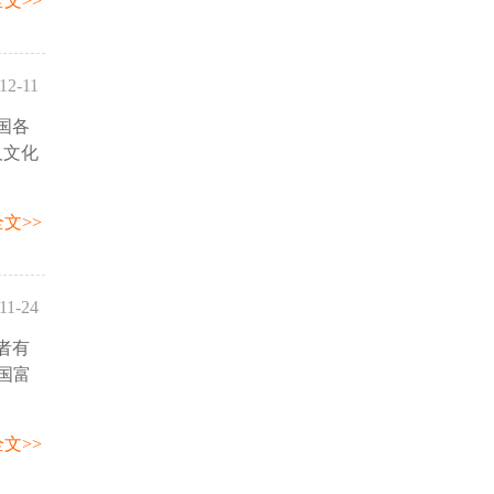
文>>
12-11
国各
19:34
及文化
文>>
11-24
者有
58:31
中国富
文>>