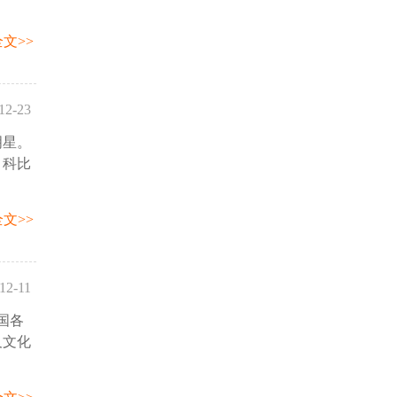
文>>
12-23
明星。
09:33
，科比
文>>
12-11
国各
19:34
及文化