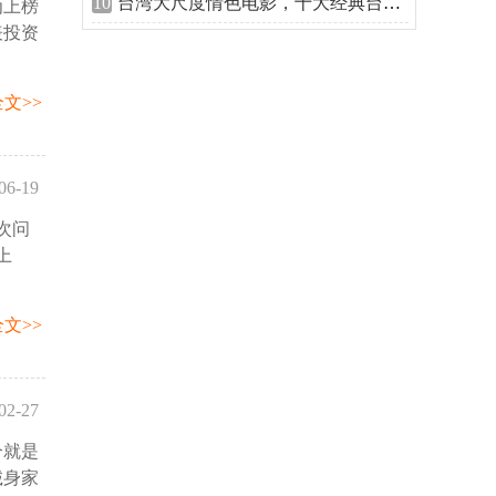
10
台湾大尺度情色电影，十大经典台湾三级
为上榜
00:32
表投资
文>>
06-19
次问
50:44
上
文>>
02-27
个就是
09:13
诚身家