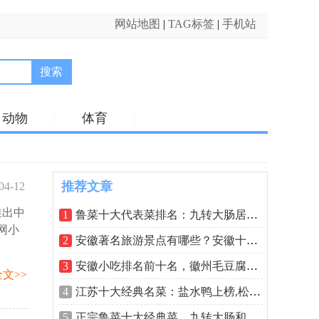
网站地图
|
TAG标签
|
手机站
搜索
动物
体育
推荐文章
04-12
推出中
24:12
1
鲁菜十大代表菜排名：九转大肠居魁首，
网小
2
安徽著名旅游景点有哪些？安徽十大著名
3
安徽小吃排名前十名，徽州毛豆腐排在第
文>>
4
江苏十大经典名菜：盐水鸭上榜,松鼠桂鱼
5
正宗鲁菜十大经典菜，九转大肠和糖醋鲤