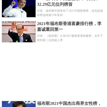
32.29亿元位列榜首
创造了5天5个IPO、3天3个IPO的辉煌战绩，而且投资
日前，福布斯中国发布了2021中国慈善榜，这也是福
的独角兽数量达到110家——这些最终帮助红杉多位投
布斯连续第15年发布...
资人成功上榜。此外，这轮上市潮一直延续至今，红
2021年福布斯香港富豪排行榜，李
杉已经在过去4个月里收获了13家上市公司，包括快
嘉诚重回第一
手、贝泰妮（薇诺娜）等知名企业。
日前，《福布斯》公布2021最新香港富豪榜，去年下
跌到第二位的超人李...
本届上榜的中国投资人也高达20位，占百人名单的五
分之一。此外，上榜的女性投资人数量也达到13位。
《福布斯》全球最佳创投人榜开始于2001年，今年迎
来了20周年。该榜单每年评选出100位全球顶尖的创业
投资人，表彰那些有胆有识且创下优异成绩的投资
人，因此又被称为全球创投界的“点金圣手”榜单。伴随
着中国经济率先从疫情中复苏，红杉等头部机构对一
大批创新创业企业进行了逆周期布局和加持，“做多中
国”也成为全球投资行业的共识。
福布斯2021中国杰出商界女性榜，