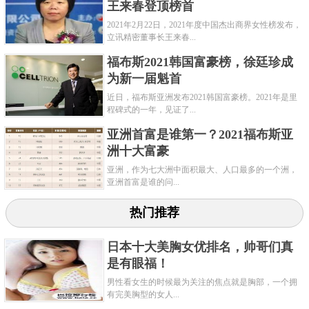
王来春登顶榜首
关键字：
福布斯
2021年2月22日，2021年度中国杰出商界女性榜发布，
立讯精密董事长王来春...
福布斯2021韩国富豪榜，徐廷珍成
为新一届魁首
近日，福布斯亚洲发布2021韩国富豪榜。2021年是里
程碑式的一年，见证了...
亚洲首富是谁第一？2021福布斯亚
洲十大富豪
亚洲，作为七大洲中面积最大、人口最多的一个洲，
亚洲首富是谁的问...
热门推荐
日本十大美胸女优排名，帅哥们真
是有眼福！
男性看女生的时候最为关注的焦点就是胸部，一个拥
有完美胸型的女人...