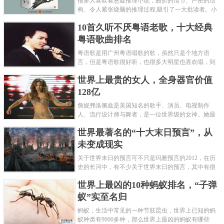
很多人喜欢看悬疑推理小说，曲折的情节、严密的结
构、令人紧张烧脑的推理过程,吸引了一大批读者。小
编盘点了十大推理悬疑烧脑小说排行榜，每本都是非
10首久听不厌粤语老歌，十大经典
常烧脑的经典。 1.《死亡通......
粤语歌曲排名
粤语歌是用广州粤语唱歌的歌，虽然只是个地方语
言，但是粤语歌很好听，也很多大明星也喜欢唱，到
现在为止出现了很多经典的粤语歌。可以说随便在粤
世界上最贵的女人，全身器官价值
语歌排行榜中选几首歌都是好......
128亿
詹妮弗洛佩兹是美国知名的歌手、演员、电视制作
人、流行设计师与舞者，是一位世界级的女神。她最
不可思议的是：从头到脚她总共为全身8个零件投保，
世界最著名的“十大末日预言”，从
堪称是世界上最贵的女人，如......
未变成现实
关于世界末日的预言可不只是玛雅预言的2012，在历
史的长河中，有不少关于世界末日的预言，其中有很
多关于世界末日的预言现在看来十分之可笑。绝大多
世界上最凶的10种蚂蚁排名，“子弹
数预言世界末日的人都从宗教......
蚁”实至名归
蚂蚁，生活中常见的一种节肢昆虫，世界上已知的蚂
蚁种类有9000多种，那么世界上最凶的蚂蚁有哪些