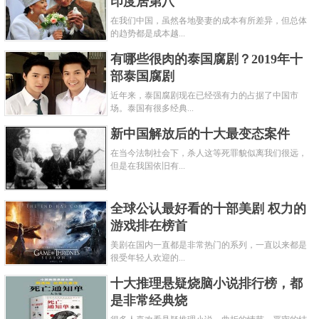
印度居第八
在我们中国，虽然各地娶妻的成本有所差异，但总体
的趋势都是成本越...
有哪些很肉的泰国腐剧？2019年十
部泰国腐剧
近年来，泰国腐剧现在已经强有力的占据了中国市
场。泰国有很多经典...
新中国解放后的十大最变态案件
在当今法制社会下，杀人这等死罪貌似离我们很远，
但是在我国依旧有...
全球公认最好看的十部美剧 权力的
游戏排在榜首
美剧在国内一直都是非常热门的系列，一直以来都是
很受年轻人欢迎的...
十大推理悬疑烧脑小说排行榜，都
是非常经典烧