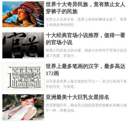
世界十大奇异民族，竟有禁止女人
穿裤子的民族
世界之大无奇不有，世界上奇特的事情太多了。世界
上有很多奇特的民...
十大经典官场小说推荐，值得一看
的官场小说
随着人民的名义的火爆，很多小伙伴对于官场小说充
满了热爱。官场小...
世界上最多笔画的汉字，最多高达
172画
汉字是是世界上最古老的文字之一，至少已有四千多
年的历史。中国笔...
亚洲最美十大巨乳女星排名
所谓童颜巨乳，顾名思义指的是那些面貌长得像小孩
子一样，而事业线...