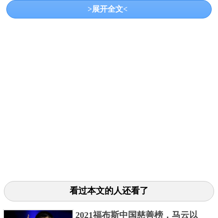
>展开全文<
《福布斯》在评选中称：林君叡登上榜首得益于他成
功投资了Airbnb和DoorDash，它们是2020年资本市场
最大的两个IPO，而林君叡是唯一一位同时在两家企业
董事会上的投资人。
红杉在早期就投资了Airbnb和DoorDash，并且在之后
的轮次持续加码。红杉是Airbnb的天使投资方，上市前
是其最大的机构股东，而且也是DoorDash最早的机构
投资人之一，上市前是其第二大股东。
去年，红杉将全球资本市场有史以来规模最大的几个
IPO收入囊中，包括Airbnb、DoorDash和Snowflake，而
且投资的泡泡玛特、稳健医疗、新产业生物、九号公
看过本文的人还看了
司和小鹏汽车等多家行业龙头企业相继上市。
据统计，2020年红杉上市企业数量超过30家，曾相继
2021福布斯中国慈善榜，马云以