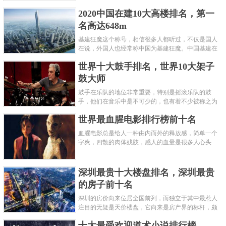
呢？下面就来认识认识一下世界上最凶的10种蚂蚁排
2020中国在建10大高楼排名，第一
名吧，其中子弹蚁真的是实至名......
名高达648m
基建狂魔这个称号，相信很多人都听过，不仅是国人
在说，外国人也经常称中国为基建狂魔。中国基建在
世界范围内都非常知名，中国在工程建筑方面不仅速
世界十大鼓手排名，世界10大架子
度快而且质量高，我国的超......
鼓大师
鼓手在乐队的地位非常重要，特别是摇滚乐队的鼓
手，他们在音乐中是不可少的，也有着不少被称之为
鼓王，他们在不同的领域都做出了很大的贡献。现在
世界最血腥电影排行榜前十名
巴拉排行榜网小编为你们带来......
血腥电影总是给人一种由内而外的释放感，简单一个
字爽，四散的肉体残肢，感人的血量是很多人心头
爱，你也喜欢看血腥电影么？看得最爽的血腥电影又
是哪部呢？小编为大家盘点了......
深圳最贵十大楼盘排名，深圳最贵
的房子前十名
深圳的房价向来位居全国前列，而独立于其中最惹人
注目的无疑是天价楼盘，它向来是房产界的标杆，颇
有众星捧月、高处不胜寒的姿态。那么深圳最贵的十
十大最受欢迎道术小说排行榜
大楼盘是哪些？深圳土豪才......