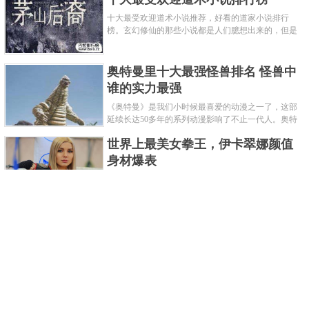
十大最受欢迎道术小说推荐，好看的道家小说排行
榜。玄幻修仙的那些小说都是人们臆想出来的，但是
道术小说就不一样了，道术自古就有流传，其中要考
究的东西太多了，写的不好就......
奥特曼里十大最强怪兽排名 怪兽中
谁的实力最强
《奥特曼》是我们小时候最喜爱的动漫之一了，这部
延续长达50多年的系列动漫影响了不止一代人。奥特
曼系列的怪物众多，但怪兽中谁最强呢？那么让我们
世界上最美女拳王，伊卡翠娜颜值
来一起来细数一下在整个奥......
身材爆表
一说起拳击，相信不少人就会兴奋不已了，而泰拳更
是个充满激情的运动项目，赛场上激烈无比。近些年
来，拳击成为了最受欢迎的运动项目之一，国内国外
2021胡润全球富豪榜，钟睒睒成为
都诞生了许多优秀的拳王。......
亚洲首富
近日，胡润研究院发布了《2021胡润全球富豪榜》。
这也是胡润研究院连续第十年发布 全球富豪榜，上榜
企业家财富计算截止日期为 2021 年 1 月 15 日。根据
泰国拳王排名前十，泰国最厉害的
榜单显示，全球新增 412 位身......
拳王排名