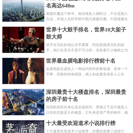
名高达648m
基建狂魔这个称号，相信很多人都听过，不仅是国人
在说，外国人也经常称中国为基建狂魔。中国基建在
世界范围内都非常知名，中国在工程建筑方面不仅速
世界十大鼓手排名，世界10大架子
度快而且质量高，我国的超......
鼓大师
鼓手在乐队的地位非常重要，特别是摇滚乐队的鼓
手，他们在音乐中是不可少的，也有着不少被称之为
鼓王，他们在不同的领域都做出了很大的贡献。现在
世界最血腥电影排行榜前十名
巴拉排行榜网小编为你们带来......
血腥电影总是给人一种由内而外的释放感，简单一个
字爽，四散的肉体残肢，感人的血量是很多人心头
爱，你也喜欢看血腥电影么？看得最爽的血腥电影又
是哪部呢？小编为大家盘点了......
深圳最贵十大楼盘排名，深圳最贵
的房子前十名
深圳的房价向来位居全国前列，而独立于其中最惹人
注目的无疑是天价楼盘，它向来是房产界的标杆，颇
有众星捧月、高处不胜寒的姿态。那么深圳最贵的十
十大最受欢迎道术小说排行榜
大楼盘是哪些？深圳土豪才......
十大最受欢迎道术小说推荐，好看的道家小说排行