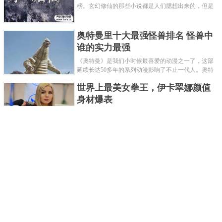
榜。玄幻修仙的那些小说都是人们臆想出来的，但是
道术小说就不一样了，道术自古就有流传，其中要考
究的东西太多了，写的不好就......
奥特曼里十大最强怪兽排名 怪兽中
谁的实力最强
《奥特曼》是我们小时候最喜爱的动漫之一了，这部
延续长达50多年的系列动漫影响了不止一代人。奥特
曼系列的怪物众多，但怪兽中谁最强呢？那么让我们
世界上最美女拳王，伊卡翠娜颜值
来一起来细数一下在整个奥......
身材爆表
一说起拳击，相信不少人就会兴奋不已了，而泰拳更
是个充满激情的运动项目，赛场上激烈无比。近些年
来，拳击成为了最受欢迎的运动项目之一，国内国外
2021胡润全球富豪榜，钟睒睒成为
都诞生了许多优秀的拳王。......
亚洲首富
近日，胡润研究院发布了《2021胡润全球富豪榜》。
这也是胡润研究院连续第十年发布 全球富豪榜，上榜
企业家财富计算截止日期为 2021 年 1 月 15 日。根据
泰国拳王排名前十，泰国最厉害的
榜单显示，全球新增 412 位身......
拳王排名
泰拳王顾名思义就是泰拳冠军级、王者级人物。泰拳