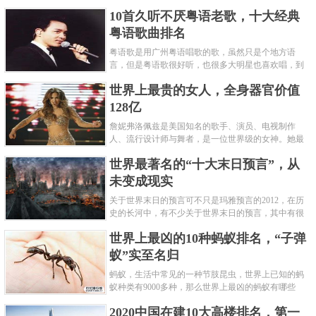
编盘点了十大推理悬疑烧脑小说排行榜，每本都是非
10首久听不厌粤语老歌，十大经典
常烧脑的经典。 1.《死亡通......
粤语歌曲排名
粤语歌是用广州粤语唱歌的歌，虽然只是个地方语
言，但是粤语歌很好听，也很多大明星也喜欢唱，到
现在为止出现了很多经典的粤语歌。可以说随便在粤
世界上最贵的女人，全身器官价值
语歌排行榜中选几首歌都是好......
128亿
詹妮弗洛佩兹是美国知名的歌手、演员、电视制作
人、流行设计师与舞者，是一位世界级的女神。她最
不可思议的是：从头到脚她总共为全身8个零件投保，
世界最著名的“十大末日预言”，从
堪称是世界上最贵的女人，如......
未变成现实
关于世界末日的预言可不只是玛雅预言的2012，在历
史的长河中，有不少关于世界末日的预言，其中有很
多关于世界末日的预言现在看来十分之可笑。绝大多
世界上最凶的10种蚂蚁排名，“子弹
数预言世界末日的人都从宗教......
蚁”实至名归
蚂蚁，生活中常见的一种节肢昆虫，世界上已知的蚂
蚁种类有9000多种，那么世界上最凶的蚂蚁有哪些
呢？下面就来认识认识一下世界上最凶的10种蚂蚁排
2020中国在建10大高楼排名，第一
名吧，其中子弹蚁真的是实至名......