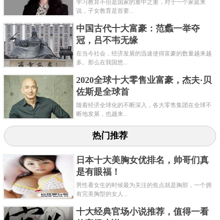
学习教育不但是国家的重中之重，对于一个家庭来
说，子女教育是首要...
中国古代十大富豪：范蠡一举夺
冠，吕不韦无缘
在当今社会，经济发展的迅速使得富豪的数量越来越
多。那么在我国悠...
2020全球十大零售业富豪，杰夫·贝
佐斯是全球首
随着经济全球化的不断深入，各大零售集团在全球不
断地发展，也越来...
热门推荐
日本十大美胸女优排名，帅哥们真
是有眼福！
男性看女生的时候最为关注的焦点就是胸部，一个拥
有完美胸型的女人...
十大经典官场小说推荐，值得一看