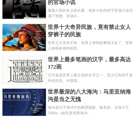
的官场小说
随着人民的名义的火爆，很多小伙伴对于官场小说充
满了热爱。官场小...
世界十大奇异民族，竟有禁止女人
穿裤子的民族
世界之大无奇不有，世界上奇特的事情太多了。世界
上有很多奇特的民...
世界上最多笔画的汉字，最多高达
172画
汉字是是世界上最古老的文字之一，至少已有四千多
年的历史。中国笔...
世界最深的八大海沟：马里亚纳海
沟是当之无愧
海沟是位于海洋中的两壁较陡、狭长的、水深大于
5000m（如毛里求斯海沟...