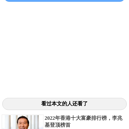
6年成为世界十亿美元企业家之都，它也是增加最多的
城市，比去年增加35位，共有145位居住在北京。上海
增加30位，超过纽约，以113位排名第二。深圳增加30
位，超过香港和伦敦，以105位排名第四。杭州和广州
都超过旧金山进入前十。
关键字：
富豪
首富
胡润
钟睒睒
看过本文的人还看了
2022年香港十大富豪排行榜，李兆
基登顶榜首