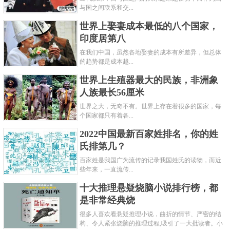
与国之间联系和交...
世界上娶妻成本最低的八个国家，
印度居第八
在我们中国，虽然各地娶妻的成本有所差异，但总体
的趋势都是成本越...
世界上生殖器最大的民族，非洲象
人族最长56厘米
世界之大，无奇不有。世界上存在着很多的国家，每
个国家都只有着各...
2022中国最新百家姓排名，你的姓
氏排第几？
百家姓是我国广为流传的记录我国姓氏的读物，而近
些年来，一直流传...
十大推理悬疑烧脑小说排行榜，都
是非常经典烧
很多人喜欢看悬疑推理小说，曲折的情节、严密的结
构、令人紧张烧脑的推理过程,吸引了一大批读者。小