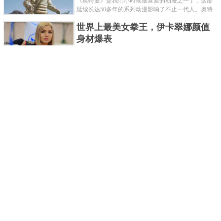
《奥特曼》是我们小时候最喜爱的动漫之一了，这部
延续长达50多年的系列动漫影响了不止一代人。奥特
曼系列的怪物众多，但怪兽中谁最强呢？那么让我们
世界上最美女拳王，伊卡翠娜颜值
来一起来细数一下在整个奥......
身材爆表
一说起拳击，相信不少人就会兴奋不已了，而泰拳更
是个充满激情的运动项目，赛场上激烈无比。近些年
来，拳击成为了最受欢迎的运动项目之一，国内国外
2021胡润全球富豪榜，钟睒睒成为
都诞生了许多优秀的拳王。......
亚洲首富
近日，胡润研究院发布了《2021胡润全球富豪榜》。
这也是胡润研究院连续第十年发布 全球富豪榜，上榜
企业家财富计算截止日期为 2021 年 1 月 15 日。根据
泰国拳王排名前十，泰国最厉害的
榜单显示，全球新增 412 位身......
拳王排名
泰拳王顾名思义就是泰拳冠军级、王者级人物。泰拳
作为泰国的格斗技艺，目前已成为世界最受推崇的格
斗技之一。随着一些泰拳选手在国际赛事上出名，越
中国十大连环恐怖杀人案，真的是
来越多的人知道泰拳的强悍......
令人发指！
我们一直生活在许多负面信息都会被屏蔽掉的社会，
你们知道中国恐怖杀人案都有哪些吗？接下来就为各