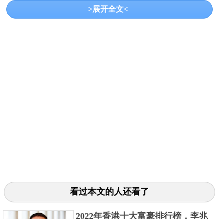
>展开全文<
帝，被明武宗宠爱着，所以他作威作福，处处收敛不
义之财，当时的人们都称他为“立皇帝”，他被捕之后，
发现他的家里金银不计其数。
3、和珅
看过本文的人还看了
2022年香港十大富豪排行榜，李兆