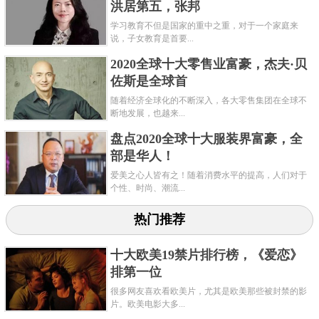
洪居第五，张邦
学习教育不但是国家的重中之重，对于一个家庭来
说，子女教育是首要...
2020全球十大零售业富豪，杰夫·贝
佐斯是全球首
随着经济全球化的不断深入，各大零售集团在全球不
断地发展，也越来...
盘点2020全球十大服装界富豪，全
部是华人！
爱美之心人皆有之！随着消费水平的提高，人们对于
个性、时尚、潮流...
热门推荐
十大欧美19禁片排行榜，《爱恋》
排第一位
很多网友喜欢看欧美片，尤其是欧美那些被封禁的影
片。欧美电影大多...