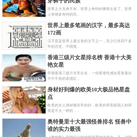
穿裤子的民族
世界之大无奇不有，世界上奇特的事情太多了。世界
上有很多奇特的民...
世界上最多笔画的汉字，最多高达
172画
汉字是是世界上最古老的文字之一，至少已有四千多
年的历史。中国笔...
香港三级片女星排名榜 香港十大美
艳女星
早期香港三级片非常出名，一些香港性感女星靠着在
片中不俗的表现红...
身材好到爆的欧美10大极品艳星盘
点
欧美的女人身材都非常的好，欧美的审美跟国人的审
美是不太一样的，...
奥特曼里十大最强怪兽排名 怪兽中
谁的实力最强