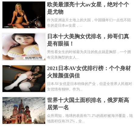
欧美最漂亮十大av女星，绝对个个
是尤物
作为亚洲这片土地上的大国，中国骚年们一点也不陌
生的是日本av女星，...
日本十大美胸女优排名，帅哥们真
是有眼福！
男性看女生的时候最为关注的焦点就是胸部，一个拥
有完美胸型的女人...
2021日本AV女优排行榜：个个身材
火辣颜值俱佳
日本AV女优是日本特殊的产业，但是全世界人民都对
女优情有独钟。作为...
世界十大国土面积排名，俄罗斯高
居第一名
众所周知，地球的表面有71.2%的面积被海洋覆盖，陆
地面积仅有29.2%，全...