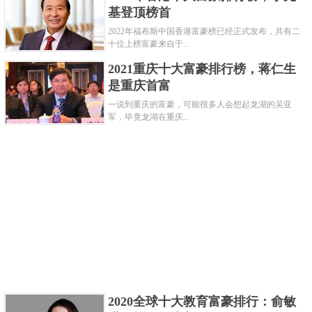
基登顶榜首
朝代：清朝
2022年福布斯中国香港富豪榜已经正式发布，共有二
十位上榜富豪来自于...
和珅，我们在《铁齿铜牙纪晓岚》里了解了和
珅，他是皇帝身边的一位宠臣，深的皇帝的信任，但
2021重庆十大富豪排行榜，蒋仁生
是重庆首富
是他也是一个贪官，在他被抄家之后，发现他的家里
一说到重庆的富豪，可能很多人会想起龙湖的吴亚
十几亿的白银。
军，毕竟龙湖在重庆...
关键字：
富豪
共3页:
上一页
1
2
3
下一页
2020全球十大教育富豪排行：俞敏