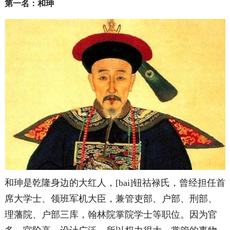
第一名：和珅
和珅是乾隆身边的大红人，[bai]钮祜禄氏，曾经担任首
席大学士、领班军机大臣，兼管吏部、户部、刑部、
理藩院、户部三库，翰林院掌院学士等职位。因为官