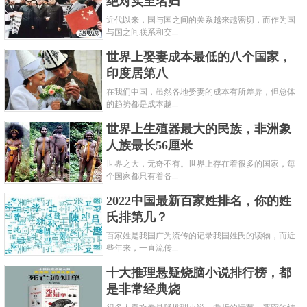
绝对实至名归
近代以来，国与国之间的关系越来越密切，而作为国
与国之间联系和交...
世界上娶妻成本最低的八个国家，
印度居第八
在我们中国，虽然各地娶妻的成本有所差异，但总体
的趋势都是成本越...
世界上生殖器最大的民族，非洲象
人族最长56厘米
世界之大，无奇不有。世界上存在着很多的国家，每
个国家都只有着各...
2022中国最新百家姓排名，你的姓
氏排第几？
百家姓是我国广为流传的记录我国姓氏的读物，而近
些年来，一直流传...
十大推理悬疑烧脑小说排行榜，都
是非常经典烧