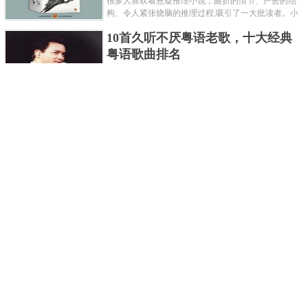
很多人喜欢看悬疑推理小说，曲折的情节、严密的结
构、令人紧张烧脑的推理过程,吸引了一大批读者。小
编盘点了十大推理悬疑烧脑小说排行榜，每本都是非
10首久听不厌粤语老歌，十大经典
常烧脑的经典。 1.《死亡通......
粤语歌曲排名
粤语歌是用广州粤语唱歌的歌，虽然只是个地方语
言，但是粤语歌很好听，也很多大明星也喜欢唱，到
现在为止出现了很多经典的粤语歌。可以说随便在粤
世界上最贵的女人，全身器官价值
语歌排行榜中选几首歌都是好......
128亿
詹妮弗洛佩兹是美国知名的歌手、演员、电视制作
人、流行设计师与舞者，是一位世界级的女神。她最
不可思议的是：从头到脚她总共为全身8个零件投保，
世界最著名的“十大末日预言”，从
堪称是世界上最贵的女人，如......
未变成现实
关于世界末日的预言可不只是玛雅预言的2012，在历
史的长河中，有不少关于世界末日的预言，其中有很
多关于世界末日的预言现在看来十分之可笑。绝大多
世界上最凶的10种蚂蚁排名，“子弹
数预言世界末日的人都从宗教......
蚁”实至名归
蚂蚁，生活中常见的一种节肢昆虫，世界上已知的蚂
蚁种类有9000多种，那么世界上最凶的蚂蚁有哪些