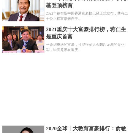
刘瑾其收受贿赂所得据说合为33万公斤黄金、805万公
基登顶榜首
斤白银，而李自成打进北京时收缴崇祯一年的全国财
2022年福布斯中国香港富豪榜已经正式发布，共有二
十位上榜富豪来自于...
政收入仅为白银20万公斤。刘瑾的财产如果放到今
2021重庆十大富豪排行榜，蒋仁生
天，应该有960亿元左右，是一个骇人的天文数字。
是重庆首富
2001年《亚洲华尔街日报》将他列为过去1000年来，
一说到重庆的富豪，可能很多人会想起龙湖的吴亚
全球最富有的50人之一。
军，毕竟龙湖在重庆...
第三名：胡雪岩
2020全球十大教育富豪排行：俞敏