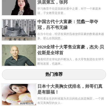
洪居第五，张邦
学习教育不但是国家的重中之重，对于一个家庭来
说，子女教育是首要...
中国古代十大富豪：范蠡一举夺
倘若左宗棠不倒，胡雪岩的商业传奇或许不会这么快
冠，吕不韦无缘
凄惨落幕。这个从钱庄学徒一步步做起，身家达到
在当今社会，经济发展的迅速使得富豪的数量越来越
3000万两白银的中国首富，在60多年的人生岁月中，
多。那么在我国悠...
将自己的经商、人脉之术发挥到极致，但也躲不过政
2020全球十大零售业富豪，杰夫·贝
佐斯是全球首
治大潮的清洗。胡雪岩是一个人格有些分裂的人。一
随着经济全球化的不断深入，各大零售集团在全球不
方面大发战争黑心财，另一方面却开设了著名的胡庆
断地发展，也越来...
余堂，周济老百姓。
热门推荐
清朝晚期，一些人脉通达的中国商人开始穿梭于外商
和政治势力之间，猎取需求缝隙中的暴利机遇，胡雪
日本十大美胸女优排名，帅哥们真
岩就是其中之一。接下来，胡雪岩结识了左宗棠，并
是有眼福！
得到了成为“国家生意”经纪人的机会，一度成为垄断
男性看女生的时候最为关注的焦点就是胸部，一个拥
有完美胸型的女人...
者，他的个人资产在高峰期超过清政府国库储备金，