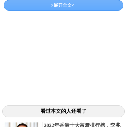
>展开全文<
刘瑾，陕西兴平人，本姓谈，六岁时被太监刘顺收
养，后净身入宫当了太监，从此改姓刘。据史料记
载，他利用权势，肆意贪污。他劝武宗下令各省库藏
尽输京师，从中贪污大量银两。他公然受贿索贿，大
搞钱权交易。各地官员朝觐至京，都要向他行贿，谓
之“见面礼”，动辄白银千两，有的高达五千两。有人为
了行贿，只好贷于京师富豪，时人称为“京债”。凡官员
看过本文的人还看了
升迁赴任，回京述职，都得给他送礼。此外，他还派
亲信到地方供职，为其敛财。
2022年香港十大富豪排行榜，李兆