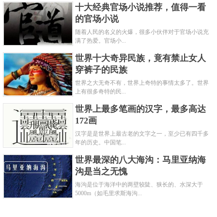
十大经典官场小说推荐，值得一看
达到白银3000万两，放到今天，大概有339亿左右。
的官场小说
关键字：
富豪
随着人民的名义的火爆，很多小伙伴对于官场小说充
满了热爱。官场小...
共3页:
上一页
1
2
3
下一页
世界十大奇异民族，竟有禁止女人
穿裤子的民族
世界之大无奇不有，世界上奇特的事情太多了。世界
上有很多奇特的民...
世界上最多笔画的汉字，最多高达
172画
汉字是是世界上最古老的文字之一，至少已有四千多
年的历史。中国笔...
世界最深的八大海沟：马里亚纳海
沟是当之无愧
海沟是位于海洋中的两壁较陡、狭长的、水深大于
5000m（如毛里求斯海沟...