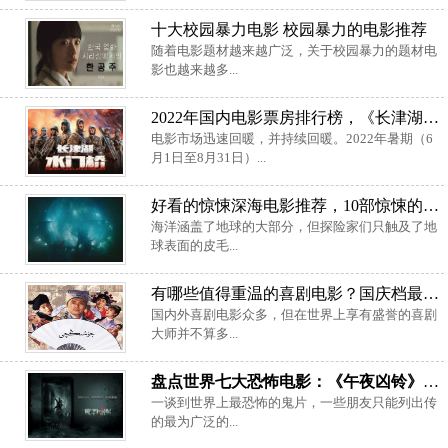
十大校园暴力电影 校园暴力的电影推荐
随着电影题材越来越广泛，关于校园暴力的题材电
影也越来越多...
2022年国内电影票房排行榜，《长津湖之水门桥》夺得冠军
电影市场迅速回暖，并持续回暖。2022年暑期（6
月1日至8月31日）...
好看的惊悚深海电影推荐，10部惊悚的深海恐惧电影
海洋涵盖了地球的大部分，但探险家们只触及了地
球表面的皮毛...
有哪些值得重温的喜剧电影？国庆档最值得重温的6部喜剧片
国内外喜剧电影众多，但在世界上享有盛誉的喜剧
大师并不算多...
盘点世界七大恐怖电影：《午夜凶铃》居首，胆小勿入！
一谈到世界上最恐怖的鬼片，一些朋友只能列出传
的最为广泛的...