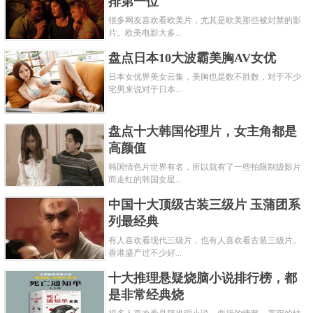
排第一位
很多网友喜欢看欧美片，尤其是欧美那些被封禁的影
片。欧美电影大多...
盘点日本10大波霸美胸AV女优
日本女优界美女云集，美胸也是数不胜数，对于不少
宅男来说对于日本...
盘点十大韩国伦理片，女主角都是
高颜值
韩国情色片世界有名，所以就有了一些拍限制级影片
而走红的韩国女星...
中国十大顶级古装三级片 玉蒲团系
列最经典
有人喜欢看现代三级片，也有人喜欢看古装三级片。
香港盛产过不少好...
十大推理悬疑烧脑小说排行榜，都
是非常经典烧