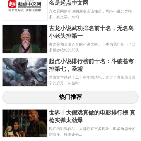
仙》可谓是鼎鼎有名，现在提起网络玄幻小说都不得
名是起点中文网
不提起《诛仙》呢。所以萧鼎在玄幻小说作者排行榜
喜欢看网络小说的朋友应该知道，网络小说分类很
多，有文学、奇幻、...
前十名里也是老牌大佬了。
古龙小说武功排名前十名，无名岛
关键字：
小说
作者
小老头排第一
古龙是和金庸齐名的小说大家，一生为我们创下了众
共3页:
上一页
1
2
3
下一页
多精妙绝伦的武侠...
起点小说排行榜前十名：斗破苍穹
排第七，圣墟
网络文学经过了二十多年的洗礼，走过了漫长而又艰
辛的岁月，从当时...
热门推荐
世界十大假戏真做的电影排行榜 真
枪实弹太劲爆
现在的影视作品，大都存在三多现象，即多角恋爱的
剧情多、接吻镜头...