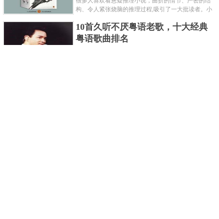
很多人喜欢看悬疑推理小说，曲折的情节、严密的结
构、令人紧张烧脑的推理过程,吸引了一大批读者。小
编盘点了十大推理悬疑烧脑小说排行榜，每本都是非
10首久听不厌粤语老歌，十大经典
常烧脑的经典。 1.《死亡通......
粤语歌曲排名
粤语歌是用广州粤语唱歌的歌，虽然只是个地方语
言，但是粤语歌很好听，也很多大明星也喜欢唱，到
现在为止出现了很多经典的粤语歌。可以说随便在粤
世界上最贵的女人，全身器官价值
语歌排行榜中选几首歌都是好......
128亿
詹妮弗洛佩兹是美国知名的歌手、演员、电视制作
人、流行设计师与舞者，是一位世界级的女神。她最
不可思议的是：从头到脚她总共为全身8个零件投保，
世界最著名的“十大末日预言”，从
堪称是世界上最贵的女人，如......
未变成现实
关于世界末日的预言可不只是玛雅预言的2012，在历
史的长河中，有不少关于世界末日的预言，其中有很
多关于世界末日的预言现在看来十分之可笑。绝大多
世界上最凶的10种蚂蚁排名，“子弹
数预言世界末日的人都从宗教......
蚁”实至名归
蚂蚁，生活中常见的一种节肢昆虫，世界上已知的蚂
蚁种类有9000多种，那么世界上最凶的蚂蚁有哪些