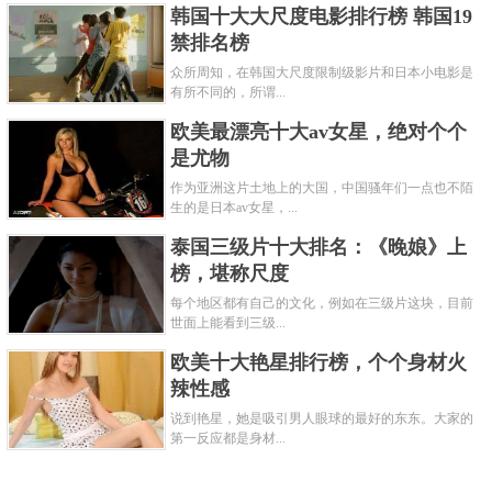
韩国十大大尺度电影排行榜 韩国19
禁排名榜
众所周知，在韩国大尺度限制级影片和日本小电影是
有所不同的，所谓...
欧美最漂亮十大av女星，绝对个个
是尤物
作为亚洲这片土地上的大国，中国骚年们一点也不陌
生的是日本av女星，...
泰国三级片十大排名：《晚娘》上
榜，堪称尺度
每个地区都有自己的文化，例如在三级片这块，目前
世面上能看到三级...
欧美十大艳星排行榜，个个身材火
辣性感
说到艳星，她是吸引男人眼球的最好的东东。大家的
第一反应都是身材...