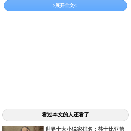
>展开全文<
代表作：《斗破苍穹》、《武动乾坤》、《魔兽
剑圣异界纵横》、《大主宰》
天蚕土豆凭借《斗破苍穹》一战成名，直到现
在，《斗破苍穹》的衍生作品都不少，动漫、游戏、
电影、周边，绝对是经典中的经典，更是在点击率过
亿的小说排行榜中排第四位，也是十大必看完本玄幻
看过本文的人还看了
小说的第一位，而且其作品质量很高，后面的《武动
世界十大小说家排名：莎士比亚第