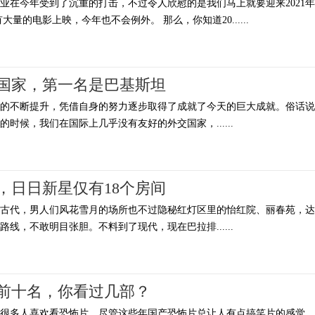
行业在今年受到了沉重的打击，不过令人欣慰的是我们马上就要迎来2021年
量的电影上映，今年也不会例外。 那么，你知道20......
国家，第一名是巴基斯坦
平的不断提升，凭借自身的努力逐步取得了成就了今天的巨大成就。俗话说
时候，我们在国际上几乎没有友好的外交国家，......
，日日新星仅有18个房间
国古代，男人们风花雪月的场所也不过隐秘红灯区里的怡红院、丽春苑，达
线，不敢明目张胆。不料到了现代，现在巴拉排......
前十名，你看过几部？
，很多人喜欢看恐怖片，尽管这些年国产恐怖片总让人有点搞笑片的感觉，