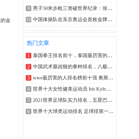
9
男子50米步枪三资破世界纪录：张常鸿获
10
中国体操队在东京奥运会首枚金牌：刘洋
级的金
热门文章
1
泰国拳王排名前十，泰国最厉害的拳王排
2
中国武术最凶狠的拳种排名，八极拳刚猛
3
wwe最厉害的人排名榜前十强 奥斯汀实力排
4
世界十大女性健美运动员 Iris Kyle排名第一
5
2021世界足球队实力排名，五星巴西仅排第
6
世界十大球类运动排名 足球排第一篮球仅