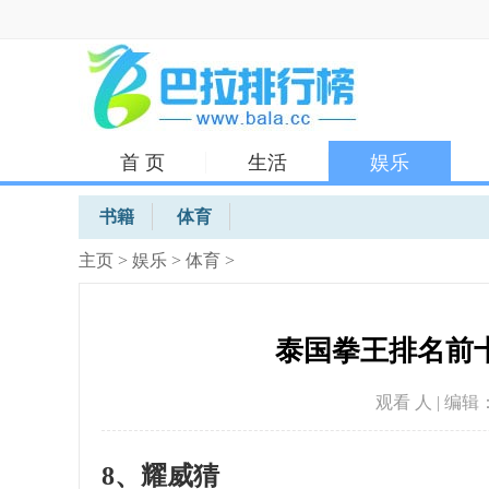
首 页
生活
娱乐
体育
书籍
体育
主页
>
娱乐
>
体育
>
泰国拳王排名前十
观看
人 | 编辑：
8、耀威猜