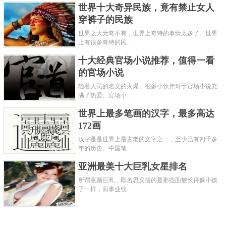
世界十大奇异民族，竟有禁止女人
穿裤子的民族
世界之大无奇不有，世界上奇特的事情太多了。世界
上有很多奇特的民...
十大经典官场小说推荐，值得一看
的官场小说
随着人民的名义的火爆，很多小伙伴对于官场小说充
满了热爱。官场小...
世界上最多笔画的汉字，最多高达
172画
汉字是是世界上最古老的文字之一，至少已有四千多
年的历史。中国笔...
亚洲最美十大巨乳女星排名
所谓童颜巨乳，顾名思义指的是那些面貌长得像小孩
子一样，而事业线...