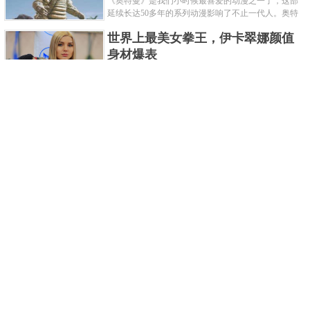
《奥特曼》是我们小时候最喜爱的动漫之一了，这部
延续长达50多年的系列动漫影响了不止一代人。奥特
曼系列的怪物众多，但怪兽中谁最强呢？那么让我们
世界上最美女拳王，伊卡翠娜颜值
来一起来细数一下在整个奥......
身材爆表
一说起拳击，相信不少人就会兴奋不已了，而泰拳更
是个充满激情的运动项目，赛场上激烈无比。近些年
来，拳击成为了最受欢迎的运动项目之一，国内国外
2021胡润全球富豪榜，钟睒睒成为
都诞生了许多优秀的拳王。......
亚洲首富
近日，胡润研究院发布了《2021胡润全球富豪榜》。
这也是胡润研究院连续第十年发布 全球富豪榜，上榜
企业家财富计算截止日期为 2021 年 1 月 15 日。根据
泰国拳王排名前十，泰国最厉害的
榜单显示，全球新增 412 位身......
拳王排名
泰拳王顾名思义就是泰拳冠军级、王者级人物。泰拳
作为泰国的格斗技艺，目前已成为世界最受推崇的格
斗技之一。随着一些泰拳选手在国际赛事上出名，越
中国十大连环恐怖杀人案，真的是
来越多的人知道泰拳的强悍......
令人发指！
我们一直生活在许多负面信息都会被屏蔽掉的社会，
你们知道中国恐怖杀人案都有哪些吗？接下来就为各