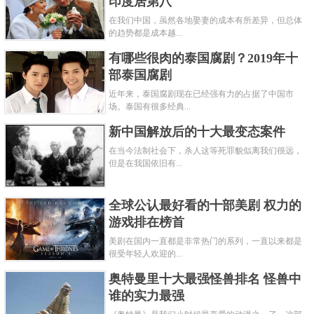
印度居第八
在我们中国，虽然各地娶妻的成本有所差异，但总体
的趋势都是成本越...
有哪些很肉的泰国腐剧？2019年十
部泰国腐剧
近年来，泰国腐剧现在已经强有力的占据了中国市
场。泰国有很多经典...
新中国解放后的十大最变态案件
在当今法制社会下，杀人这等死罪貌似离我们很远，
但是在我国依旧有...
全球公认最好看的十部美剧 权力的
游戏排在榜首
美剧在国内一直都是非常热门的系列，一直以来都是
很受年轻人欢迎的...
奥特曼里十大最强怪兽排名 怪兽中
谁的实力最强