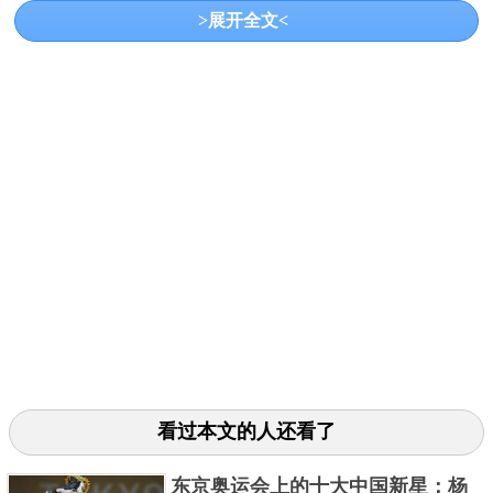
名第三；曹缘得到102分排名第一。在第二跳中，杨健
>展开全文<
的总分是184.60分排名第二；曹缘的总分是183.60分排
名第三；在第三跳中，杨健的总分是273.85分排名第
三；曹缘的总分是280.80分排名第二。在第四跳中，杨
健的总分是365.05分排名第二；曹缘的总分是378分排
名第一。在第五跳中，杨健的总分是467.65分排名第
二;曹缘的总分是479.75分排名第一；在最后一跳中，
杨健以580.40获得亚军;曹缘以582.35分获得冠军；英国
选手戴利以548.25分获得季军。
个人简介
看过本文的人还看了
东京奥运会上的十大中国新星：杨