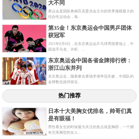
大不同
奥运会是国际奥林匹克委员会主办的世界规模最大的
综合性运动会，每...
第35金！东京奥运会中国男乒团体
获冠军
2021年8月6日，在东京奥运会乒乓球男团赛场上，中
国选手马龙、许昕、...
东京奥运会中国各省金牌排行榜：
曹缘在2010、2012、2014年世界杯上获得双人10米台
浙江山东并列
冠军;在2014年仁川亚运会上获得男子单、双人3米板冠
东京奥运会，随着拳击赛场李倩争冠失败，中国队的
军;在2016年里约奥运会上获得男子双人3米板季军、男
金牌数也就停留在...
子单人3米板冠军;在2020年东京奥运会上获得跳水男子
热门推荐
双人10米跳台亚军等等。
日本十大美胸女优排名，帅哥们真
是有眼福！
关键字：
奥运会
男性看女生的时候最为关注的焦点就是胸部，一个拥
有完美胸型的女人...