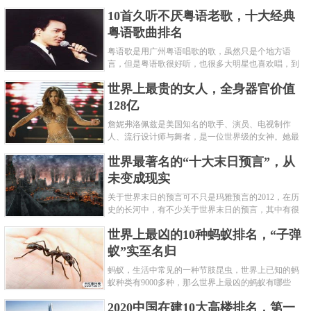
编盘点了十大推理悬疑烧脑小说排行榜，每本都是非
10首久听不厌粤语老歌，十大经典
常烧脑的经典。 1.《死亡通......
粤语歌曲排名
粤语歌是用广州粤语唱歌的歌，虽然只是个地方语
言，但是粤语歌很好听，也很多大明星也喜欢唱，到
现在为止出现了很多经典的粤语歌。可以说随便在粤
世界上最贵的女人，全身器官价值
语歌排行榜中选几首歌都是好......
128亿
詹妮弗洛佩兹是美国知名的歌手、演员、电视制作
人、流行设计师与舞者，是一位世界级的女神。她最
不可思议的是：从头到脚她总共为全身8个零件投保，
世界最著名的“十大末日预言”，从
堪称是世界上最贵的女人，如......
未变成现实
关于世界末日的预言可不只是玛雅预言的2012，在历
史的长河中，有不少关于世界末日的预言，其中有很
多关于世界末日的预言现在看来十分之可笑。绝大多
世界上最凶的10种蚂蚁排名，“子弹
数预言世界末日的人都从宗教......
蚁”实至名归
蚂蚁，生活中常见的一种节肢昆虫，世界上已知的蚂
蚁种类有9000多种，那么世界上最凶的蚂蚁有哪些
呢？下面就来认识认识一下世界上最凶的10种蚂蚁排
2020中国在建10大高楼排名，第一
名吧，其中子弹蚁真的是实至名......