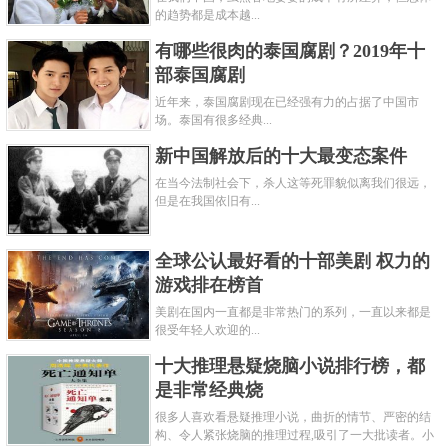
的趋势都是成本越...
有哪些很肉的泰国腐剧？2019年十
部泰国腐剧
近年来，泰国腐剧现在已经强有力的占据了中国市
场。泰国有很多经典...
新中国解放后的十大最变态案件
在当今法制社会下，杀人这等死罪貌似离我们很远，
但是在我国依旧有...
全球公认最好看的十部美剧 权力的
游戏排在榜首
美剧在国内一直都是非常热门的系列，一直以来都是
很受年轻人欢迎的...
十大推理悬疑烧脑小说排行榜，都
是非常经典烧
很多人喜欢看悬疑推理小说，曲折的情节、严密的结
构、令人紧张烧脑的推理过程,吸引了一大批读者。小