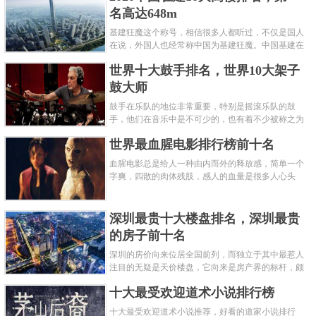
名高达648m
基建狂魔这个称号，相信很多人都听过，不仅是国人
在说，外国人也经常称中国为基建狂魔。中国基建在
世界范围内都非常知名，中国在工程建筑方面不仅速
世界十大鼓手排名，世界10大架子
度快而且质量高，我国的超......
鼓大师
鼓手在乐队的地位非常重要，特别是摇滚乐队的鼓
手，他们在音乐中是不可少的，也有着不少被称之为
鼓王，他们在不同的领域都做出了很大的贡献。现在
世界最血腥电影排行榜前十名
巴拉排行榜网小编为你们带来......
血腥电影总是给人一种由内而外的释放感，简单一个
字爽，四散的肉体残肢，感人的血量是很多人心头
爱，你也喜欢看血腥电影么？看得最爽的血腥电影又
是哪部呢？小编为大家盘点了......
深圳最贵十大楼盘排名，深圳最贵
的房子前十名
深圳的房价向来位居全国前列，而独立于其中最惹人
注目的无疑是天价楼盘，它向来是房产界的标杆，颇
有众星捧月、高处不胜寒的姿态。那么深圳最贵的十
十大最受欢迎道术小说排行榜
大楼盘是哪些？深圳土豪才......
十大最受欢迎道术小说推荐，好看的道家小说排行