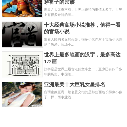
穿裤子的民族
响，古代奥运会在停办了1000多年后，为了沿袭古代
世界之大无奇不有，世界上奇特的事情太多了。世界
奥运会的精神，直到1896年具有现代意义的夏季奥运
上有很多奇特的民...
会在雅典举办了第一届。
十大经典官场小说推荐，值得一看
冬季奥运会作为奥林匹克运动会的重要组成部分，第
的官场小说
一届冬奥会开始于1924年，其历史到现在还不到100
随着人民的名义的火爆，很多小伙伴对于官场小说充
满了热爱。官场小...
年。
世界上最多笔画的汉字，最多高达
4、重要程度不同
172画
汉字是是世界上最古老的文字之一，至少已有四千多
年的历史。中国笔...
亚洲最美十大巨乳女星排名
所谓童颜巨乳，顾名思义指的是那些面貌长得像小孩
子一样，而事业线...