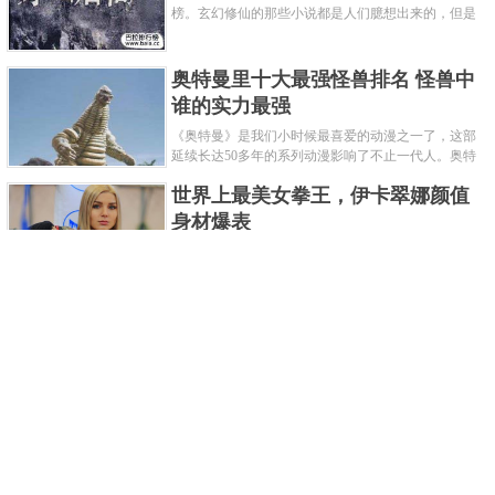
榜。玄幻修仙的那些小说都是人们臆想出来的，但是
道术小说就不一样了，道术自古就有流传，其中要考
究的东西太多了，写的不好就......
奥特曼里十大最强怪兽排名 怪兽中
谁的实力最强
《奥特曼》是我们小时候最喜爱的动漫之一了，这部
延续长达50多年的系列动漫影响了不止一代人。奥特
曼系列的怪物众多，但怪兽中谁最强呢？那么让我们
世界上最美女拳王，伊卡翠娜颜值
来一起来细数一下在整个奥......
身材爆表
一说起拳击，相信不少人就会兴奋不已了，而泰拳更
是个充满激情的运动项目，赛场上激烈无比。近些年
来，拳击成为了最受欢迎的运动项目之一，国内国外
2021胡润全球富豪榜，钟睒睒成为
都诞生了许多优秀的拳王。......
亚洲首富
近日，胡润研究院发布了《2021胡润全球富豪榜》。
这也是胡润研究院连续第十年发布 全球富豪榜，上榜
企业家财富计算截止日期为 2021 年 1 月 15 日。根据
泰国拳王排名前十，泰国最厉害的
榜单显示，全球新增 412 位身......
拳王排名
泰拳王顾名思义就是泰拳冠军级、王者级人物。泰拳