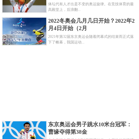
体坛代有人才出是不变的奥运旋律。在竞技体育的最
高殿堂上，后浪翻...
2022冬奥会几月几日开始？2022年2
月4日开始（2月
两个不同的季节，当然所规定的赛事项目也不相同，
2021年第32届东京奥运会随着闭幕式的结束而正式落
下了帷幕，我国运动...
像是夏季奥运会的室外双人10米高台跳水项目就不可
能出现在冬季奥运会中，那样会冻伤运动员；而冬季
奥运会的室外滑雪项目显然也不适合夏季8月份炎热的
天气，两场世界级奥运赛事，其项目完全不同，但是
所追求的奥运精神是完全相同的，不同的仅仅是实现
途径、方式、方法上的不同。
冬奥会所有的项目都是冰上或者雪上的运动竞技项
目；奥运会则是除冬奥会以外根据国际奥委会规定的
运动竞技项目。以最近一届奥运会为例，一共有26个
东京奥运会男子跳水10米台冠军：
曹缘夺得第38金
大项；而冬奥会只有5个大项，分别是滑雪、滑冰、雪