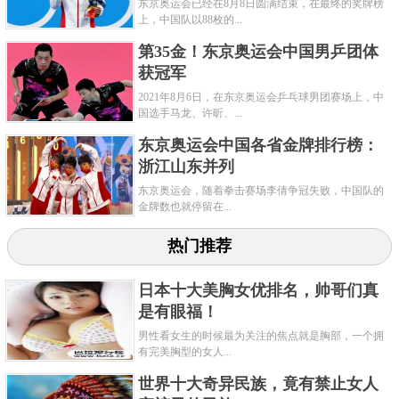
东京奥运会已经在8月8日圆满结束，在最终的奖牌榜
橇、冰球和冰壶。
上，中国队以88枚的...
第35金！东京奥运会中国男乒团体
3、历史渊源不同
获冠军
2021年8月6日，在东京奥运会乒乓球男团赛场上，中
国选手马龙、许昕、...
东京奥运会中国各省金牌排行榜：
浙江山东并列
东京奥运会，随着拳击赛场李倩争冠失败，中国队的
金牌数也就停留在...
热门推荐
日本十大美胸女优排名，帅哥们真
是有眼福！
男性看女生的时候最为关注的焦点就是胸部，一个拥
奥林匹克运动会当时指的就是夏季奥运会，其历史可
有完美胸型的女人...
以追溯至2000多年前的古希腊，因为各种原因的影
世界十大奇异民族，竟有禁止女人