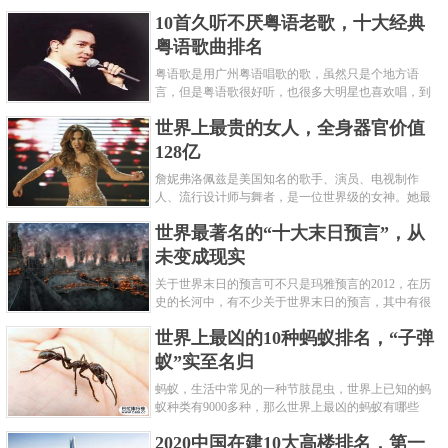
编盘点了十大推理悬疑烧脑小说排行榜，每本都是非
10首久听不厌粤语老歌，十大经典
常烧脑的经典。 1.《死亡通......
粤语歌曲排名
粤语歌是用广州粤语唱歌的歌，虽然只是个地方语
言，但是粤语歌很好听，也很多大明星也喜欢唱，到
现在为止出现了很多经典的粤语歌。可以说随便在粤
世界上最贵的女人，全身器官价值
语歌排行榜中选几首歌都是好......
128亿
詹妮弗洛佩兹是美国知名的歌手、演员、电视制作
人、流行设计师与舞者，是一位世界级的女神。她最
不可思议的是：从头到脚她总共为全身8个零件投保，
世界最著名的“十大末日预言”，从
堪称是世界上最贵的女人，如......
未变成现实
关于世界末日的预言可不只是玛雅预言的2012，在历
史的长河中，有不少关于世界末日的预言，其中有很
多关于世界末日的预言现在看来十分之可笑。绝大多
世界上最凶的10种蚂蚁排名，“子弹
数预言世界末日的人都从宗教......
蚁”实至名归
蚂蚁，生活中常见的一种节肢昆虫，世界上已知的蚂
蚁种类有9000多种，那么世界上最凶的蚂蚁有哪些
呢？下面就来认识认识一下世界上最凶的10种蚂蚁排
2020中国在建10大高楼排名，第一
名吧，其中子弹蚁真的是实至名......