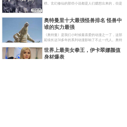
榜。玄幻修仙的那些小说都是人们臆想出来的，但是
道术小说就不一样了，道术自古就有流传，其中要考
究的东西太多了，写的不好就......
奥特曼里十大最强怪兽排名 怪兽中
谁的实力最强
《奥特曼》是我们小时候最喜爱的动漫之一了，这部
延续长达50多年的系列动漫影响了不止一代人。奥特
曼系列的怪物众多，但怪兽中谁最强呢？那么让我们
世界上最美女拳王，伊卡翠娜颜值
来一起来细数一下在整个奥......
身材爆表
一说起拳击，相信不少人就会兴奋不已了，而泰拳更
是个充满激情的运动项目，赛场上激烈无比。近些年
来，拳击成为了最受欢迎的运动项目之一，国内国外
2021胡润全球富豪榜，钟睒睒成为
都诞生了许多优秀的拳王。......
亚洲首富
近日，胡润研究院发布了《2021胡润全球富豪榜》。
这也是胡润研究院连续第十年发布 全球富豪榜，上榜
企业家财富计算截止日期为 2021 年 1 月 15 日。根据
泰国拳王排名前十，泰国最厉害的
榜单显示，全球新增 412 位身......
拳王排名
泰拳王顾名思义就是泰拳冠军级、王者级人物。泰拳