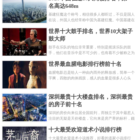
名高达648m
基建狂魔这个称号，相信很多人都听过，不仅是国人
在说，外国人也经常称中国为基建狂魔。中国基建在
世界范围内都非常知名，中国在工程建筑方面不仅速
世界十大鼓手排名，世界10大架子
度快而且质量高，我国的超......
鼓大师
鼓手在乐队的地位非常重要，特别是摇滚乐队的鼓
手，他们在音乐中是不可少的，也有着不少被称之为
鼓王，他们在不同的领域都做出了很大的贡献。现在
世界最血腥电影排行榜前十名
巴拉排行榜网小编为你们带来......
血腥电影总是给人一种由内而外的释放感，简单一个
字爽，四散的肉体残肢，感人的血量是很多人心头
爱，你也喜欢看血腥电影么？看得最爽的血腥电影又
是哪部呢？小编为大家盘点了......
深圳最贵十大楼盘排名，深圳最贵
的房子前十名
深圳的房价向来位居全国前列，而独立于其中最惹人
注目的无疑是天价楼盘，它向来是房产界的标杆，颇
有众星捧月、高处不胜寒的姿态。那么深圳最贵的十
十大最受欢迎道术小说排行榜
大楼盘是哪些？深圳土豪才......
十大最受欢迎道术小说推荐，好看的道家小说排行