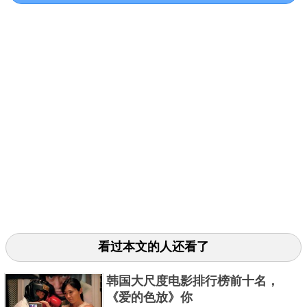
豆瓣评分：5.4
《唐人街探案3》的口碑远不如前两部，导演陈思
诚离婚后，观众缘一度下滑，但这部影片中，王
与刘
*
*
的表现还不错。该片讲述了继“曼谷夺金杀人案”“纽
*
*
约五行连环杀人案”后，唐仁、秦风被野田昊请到东
京，调查一桩离奇的谋杀案的故事。
3、《悬崖之上》
看过本文的人还看了
韩国大尺度电影排行榜前十名，
《爱的色放》你