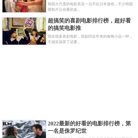
韩国大尺度的电影其实一点不比日本逊色，不少韩国
限制片让你看的血...
超搞笑的喜剧电影排行榜，超好看
的搞笑电影推
豆瓣评分：7.6
现在很多喜剧电影，就如同近年来的春晚小品一样，
不搞笑就算了还要...
《悬崖之上》是张艺谋导演的一部电影，由著名
演员张
、于
、秦
等人主演，讲述了特工们在严峻考
*
*
*
*
*
验下与敌人斗智斗勇，执行秘密行动的故事。新晋谋
女郎刘浩存的神仙颜值在影片中受到不少点赞，是
2021已上映十大必看电影之一。
关键字：
电影
共3页:
上一页
1
2
3
下一页
2022最新的好看的电影排行榜，第
一名是侏罗纪世