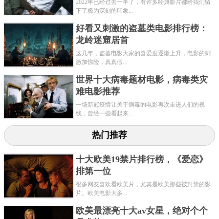
2022年已经过去一半了，有许多经典影片都给我们留
下了极为深刻的印象...
好看又刺激的盗墓类电影排行榜：
龙岭迷窟居首
这几年，盗墓电影大家的喜爱度逐渐上升，电影的刺
激加惊险，真真假...
世界十大病毒题材电影，病毒类灾
难电影推荐
一场新冠疫情让关于病毒的电影再次走进人们的视
线，曾经一些看起来...
热门推荐
十大欧美19禁片排行榜，《爱恋》
排第一位
很多网友喜欢看欧美片，尤其是欧美那些被封禁的影
片。欧美电影大多...
欧美最漂亮十大av女星，绝对个个