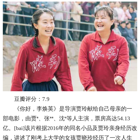
豆瓣评分：7.9
《你好，李焕英》是导演贾玲献给自己母亲的一
部电影，由贾
、张
、沈
等人主演，票房高达54.13
*
*
*
*
亿。[bai]该片根据2016年的同名小品及贾玲亲身经历改
编，讲述了刚考上大学的女孩贾晓玲经历了一次人生