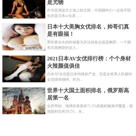
是尤物
作为亚洲这片土地上的大国，中国骚年们一点也不陌
生的是日本av女星，...
日本十大美胸女优排名，帅哥们真
是有眼福！
男性看女生的时候最为关注的焦点就是胸部，一个拥
有完美胸型的女人...
2021日本AV女优排行榜：个个身材
火辣颜值俱佳
日本AV女优是日本特殊的产业，但是全世界人民都对
女优情有独钟。作为...
世界十大国土面积排名，俄罗斯高
居第一名
众所周知，地球的表面有71.2%的面积被海洋覆盖，陆
地面积仅有29.2%，全...