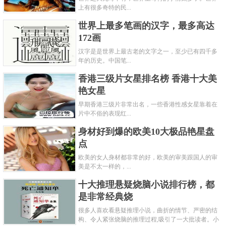
上有很多奇特的民...
世界上最多笔画的汉字，最多高达
172画
汉字是是世界上最古老的文字之一，至少已有四千多
年的历史。中国笔...
香港三级片女星排名榜 香港十大美
艳女星
早期香港三级片非常出名，一些香港性感女星靠着在
片中不俗的表现红...
身材好到爆的欧美10大极品艳星盘
点
欧美的女人身材都非常的好，欧美的审美跟国人的审
美是不太一样的，...
十大推理悬疑烧脑小说排行榜，都
是非常经典烧
很多人喜欢看悬疑推理小说，曲折的情节、严密的结
构、令人紧张烧脑的推理过程,吸引了一大批读者。小