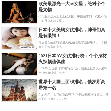
欧美最漂亮十大av女星，绝对个个
是尤物
作为亚洲这片土地上的大国，中国骚年们一点也不陌
生的是日本av女星，...
日本十大美胸女优排名，帅哥们真
是有眼福！
男性看女生的时候最为关注的焦点就是胸部，一个拥
有完美胸型的女人...
2021日本AV女优排行榜：个个身材
火辣颜值俱佳
日本AV女优是日本特殊的产业，但是全世界人民都对
女优情有独钟。作为...
世界十大国土面积排名，俄罗斯高
居第一名
众所周知，地球的表面有71.2%的面积被海洋覆盖，陆
地面积仅有29.2%，全...