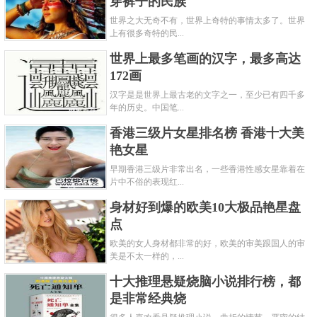
穿裤子的民族
世界之大无奇不有，世界上奇特的事情太多了。世界
上有很多奇特的民...
世界上最多笔画的汉字，最多高达
172画
汉字是是世界上最古老的文字之一，至少已有四千多
年的历史。中国笔...
香港三级片女星排名榜 香港十大美
艳女星
早期香港三级片非常出名，一些香港性感女星靠着在
片中不俗的表现红...
身材好到爆的欧美10大极品艳星盘
点
欧美的女人身材都非常的好，欧美的审美跟国人的审
美是不太一样的，...
十大推理悬疑烧脑小说排行榜，都
是非常经典烧