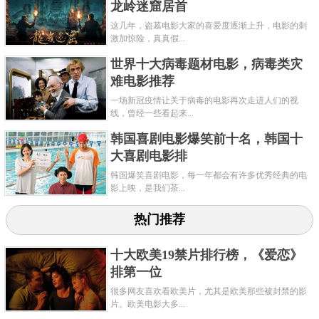
共2页:
上一页
1
2
下一页
龙岭迷窟居首
这几年，盗墓电影大家的喜爱度逐渐上升，电影的刺
激加惊险，真真假...
世界十大病毒题材电影，病毒类灾
难电影推荐
一场新冠疫情让关于病毒的电影再次走进人们的视
线，曾经一些看起来...
韩国喜剧电影爆笑前十名，韩国十
大喜剧电影排
韩国爆笑喜剧电影，每一年都会有许多优秀经典的电
影上映，是我们茶...
热门推荐
十大欧美19禁片排行榜，《爱恋》
排第一位
很多网友喜欢看欧美片，尤其是欧美那些被封禁的影
片。欧美电影大多...