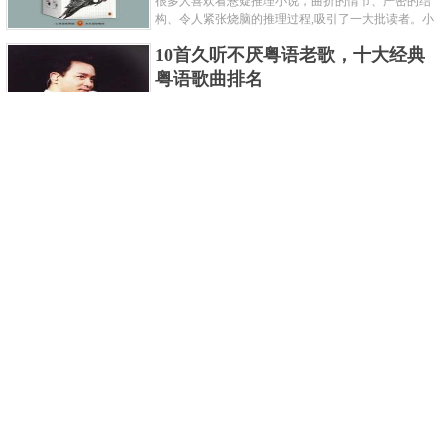
很多人喜欢看悬疑推理小说，曲折的情节、严密的结
构、令人紧张烧脑的推理过程,吸引了一大批读者。小
编盘点了十大推理悬疑烧脑小说排行榜，每本都是非
10首久听不厌粤语老歌，十大经典
常烧脑的经典。 1.《死亡通......
粤语歌曲排名
粤语歌是用广州粤语唱歌的歌，虽然只是个地方语
言，但是粤语歌很好听，也很多大明星也喜欢唱，到
现在为止出现了很多经典的粤语歌。可以说随便在粤
世界上最贵的女人，全身器官价值
语歌排行榜中选几首歌都是好......
128亿
詹妮弗洛佩兹是美国知名的歌手、演员、电视制作
人、流行设计师与舞者，是一位世界级的女神。她最
不可思议的是：从头到脚她总共为全身8个零件投保，
世界最著名的“十大末日预言”，从
堪称是世界上最贵的女人，如......
未变成现实
关于世界末日的预言可不只是玛雅预言的2012，在历
史的长河中，有不少关于世界末日的预言，其中有很
多关于世界末日的预言现在看来十分之可笑。绝大多
世界上最凶的10种蚂蚁排名，“子弹
数预言世界末日的人都从宗教......
蚁”实至名归
蚂蚁，生活中常见的一种节肢昆虫，世界上已知的蚂
蚁种类有9000多种，那么世界上最凶的蚂蚁有哪些