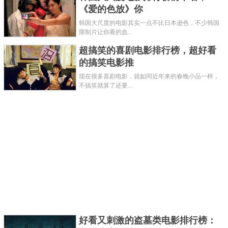
《爱的色放》你
韩国大尺度的电影其实一点不比日本逊色，不少韩国
限制片让你看的血...
超搞笑的喜剧电影排行榜，超好看
的搞笑电影推
现在很多喜剧电影，就如同近年来的春晚小品一样，
二十岁的景浩独自带着年幼的妹妹景彤来到深圳生
不搞笑就算了还要...
活，兄妹俩生活温馨却拮据。妹妹景彤有遗传妈妈的
先天性心脏病，需要尽早做手术。为了给妹妹治病，
他必须在一年半的时间里凑齐35万元。景浩决定放手
一搏，他创办好景电子元件厂，拆解残次机中的零件
卖给手机公司，只要良品率达到85%以上，4个月就可
以赚80万元。但公司却既不管人员、厂房、设备，也
不支付定金，既没钱又没人。
关键字：
电影
好看又刺激的盗墓类电影排行榜：