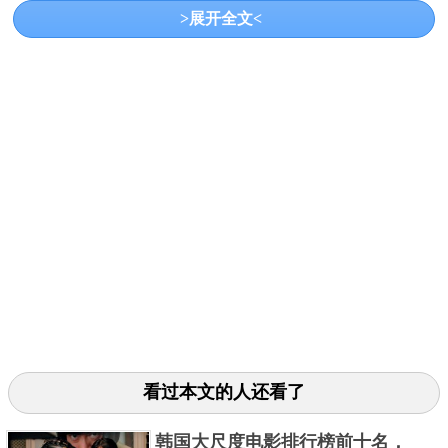
>展开全文<
电影讲述了多年以来，暗中从事人体交易等犯罪活动
的洪泰集团，被神秘人陈安的突然出现搅动得惶恐不
安。警察麦朗汶、洪泰手下马文康受各自上司指令展
开调查，一时间多方势力交织其中，新旧秩序汹涌斗
狠，鹿死谁手尚不可知，一场打破黑暗秩序的角逐一
触即发。
3、奇迹·笨小孩
看过本文的人还看了
韩国大尺度电影排行榜前十名，